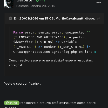
Caronte
446
Postado
Janeiro 28, 2016
Em 20/01/2016 em 15:03, MuriloCavalcantti disse:
Parse
 error
:
 syntax error
,
 unexpected 
''
(
T_ENCAPSED_AND_WHITESPACE
),
 expecting 
identifier 
(
T_STRING
)
or
 variable 
(
T_VARIABLE
)
or
 number 
(
T_NUM_STRING
)
in
C
:
\xampp\htdocs\config\config
.
php on line 
5
Como resolvo esse erro no website? espero respostas,
abraços!
Poste o seu config.php...
realmente o arquivo está offline, tem como dar re-
@Bruno
upload?