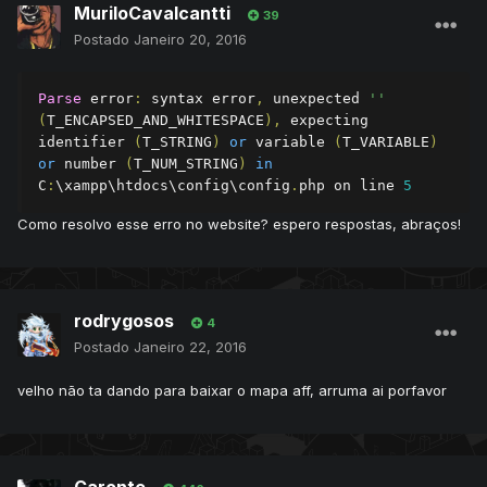
MuriloCavalcantti
39
Postado
Janeiro 20, 2016
Parse
 error
:
 syntax error
,
 unexpected 
''
(
T_ENCAPSED_AND_WHITESPACE
),
 expecting 
identifier 
(
T_STRING
)
or
 variable 
(
T_VARIABLE
)
or
 number 
(
T_NUM_STRING
)
in
C
:
\xampp\htdocs\config\config
.
php on line 
5
Como resolvo esse erro no website? espero respostas, abraços!
rodrygosos
4
Postado
Janeiro 22, 2016
velho não ta dando para baixar o mapa aff, arruma ai porfavor