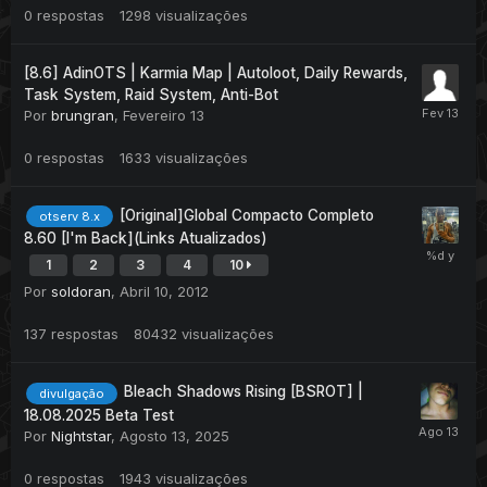
0
respostas
1298
visualizações
[8.6] AdinOTS | Karmia Map | Autoloot, Daily Rewards,
Task System, Raid System, Anti-Bot
Por
brungran
,
Fevereiro 13
0
respostas
1633
visualizações
[Original]Global Compacto Completo
otserv 8.x
8.60 [I'm Back](Links Atualizados)
1
2
3
4
10
Por
soldoran
,
Abril 10, 2012
137
respostas
80432
visualizações
Bleach Shadows Rising [BSROT] |
divulgação
18.08.2025 Beta Test
Por
Nightstar
,
Agosto 13, 2025
0
respostas
1943
visualizações