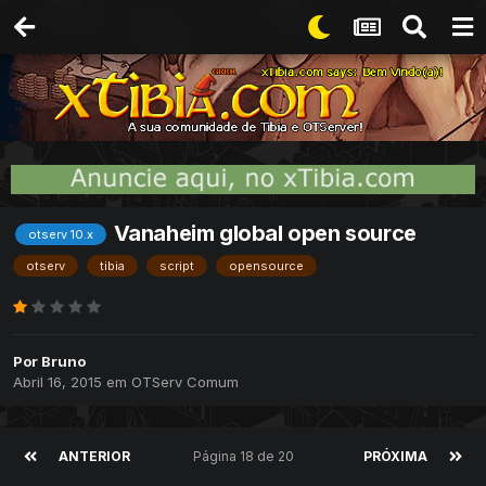
Vanaheim global open source
otserv 10.x
otserv
tibia
script
opensource
Por
Bruno
Abril 16, 2015
em
OTServ Comum
ANTERIOR
Página 18 de 20
PRÓXIMA