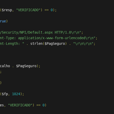
(
$resp
,
"VERIFICADO"
)
==
0
);
rue
)
/Security/NPI/Default.aspx HTTP/1.0\r\n"
;
nt-Type: application/x-www-form-urlencoded\r\n"
;
nt-Length: "
.
 strlen
(
$PagSeguro
)
.
"\r\n\r\n"
;
calho 
.
 $PagSeguro
);
;
)
(
$fp
,
1024
);
es
,
"VERIFICADO"
)
==
0
)