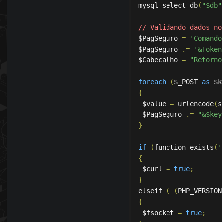
mysql_select_db
(
"$db"
// Validando dados no
$PagSeguro 
=
'Comando
$PagSeguro 
.=
'&Token
$Cabecalho 
=
"Retorno
foreach
(
$_POST 
as
 $k
{
 $value 
=
 urlencode
(
s
 $PagSeguro 
.=
"&$key
}
if
(
function_exists
(
'
{
 $curl 
=
true
;
}
elseif 
(
(
PHP_VERSION
{
 $fsocket 
=
true
;