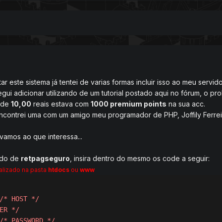
ar este sistema já tentei de varias formas incluir isso ao meu serv
gui adicionar utilizando de um tutorial postado aqui no fórum, o p
 de
10,00
reais estava com
1000 premium points
na sua acc.
contrei uma com um amigo meu programador de PHP, Joffily Ferreir
vamos ao que interessa...
do de
retpagseguro
, insira dentro do mesmo os code a seguir:
alizado na pasta
htdocs
ou
www
/* HOST */
ER */
/* PASSWORD */