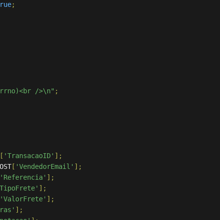
rue
;
rrno)<br />\n"
;
[
'TransacaoID'
];
OST
[
'VendedorEmail'
];
'Referencia'
];
TipoFrete'
];
'ValorFrete'
];
ras'
];