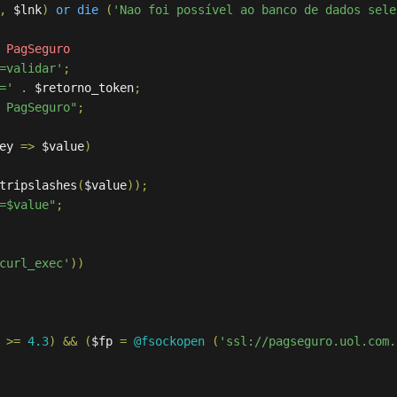
,
 $lnk
)
or
die
(
'Nao foi possível ao banco de dados sele
 PagSeguro
=validar'
;
='
.
 $retorno_token
;
 PagSeguro"
;
ey 
=>
 $value
)
tripslashes
(
$value
));
=$value"
;
curl_exec'
))
 
>=
4.3
)
&&
(
$fp 
=
@fsockopen
(
'ssl://pagseguro.uol.com.