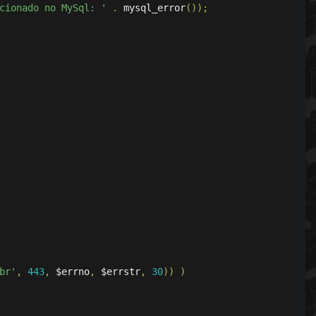
cionado no MySql: '
.
 mysql_error
());
br'
,
443
,
 $errno
,
 $errstr
,
30
))
)