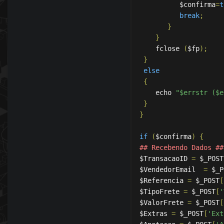
          $confirma
=
t
break
;
}
}
    fclose 
(
$fp
);
}
else
{
    echo 
"$errstr ($e
}
}
if
(
$confirma
)
{
## Recebendo Dados ##
$TransacaoID 
=
 $_POST
$VendedorEmail  
=
 $_P
$Referencia 
=
 $_POST
[
$TipoFrete 
=
 $_POST
[
'
$ValorFrete 
=
 $_POST
[
$Extras 
=
 $_POST
[
'Ext