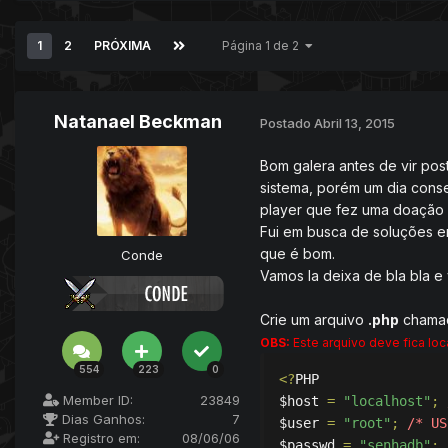
1
2
PRÓXIMA
Página 1 de 2
Natanael Beckman
Postado
Abril 13, 2015
Bom galera antes de vir post
sistema, porém um dia conse
player que fez uma doação
Fui em busca de soluções en
que é bom.
Conde
Vamos la deixa de bla bla e 
Crie um arquivo
.php
chama
OBS:
Este arquivo deve fica loc
554
223
0
<?
PHP

Member ID:
23849
$host 
=
"localhost"
;
Dias Ganhos:
7
$user 
=
"root"
;
/* US
Registro em:
08/06/06
$passwd 
=
"senhadb"
;