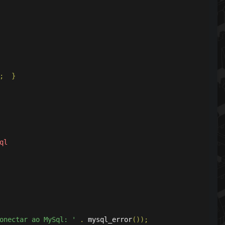
;
}
ql
onectar ao MySql: '
.
 mysql_error
());