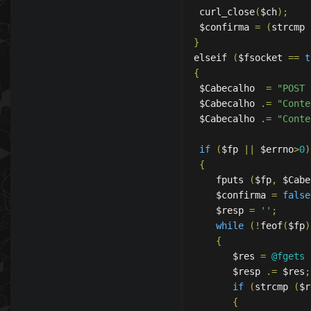
 curl_close
(
$ch
);
 $confirma 
=
(
strcmp 
}
elseif 
(
$fsocket 
==
t
{
 $Cabecalho  
=
"POST 
 $Cabecalho 
.=
"Conte
 $Cabecalho 
.=
"Conte
if
(
$fp 
||
 $errno
>
0
)
{
    fputs 
(
$fp
,
 $Cabe
    $confirma 
=
false
    $resp 
=
''
;
while
(!
feof
(
$fp
)
{
       $res 
=
@fgets
       $resp 
.=
 $res
;
if
(
strcmp 
(
$r
{