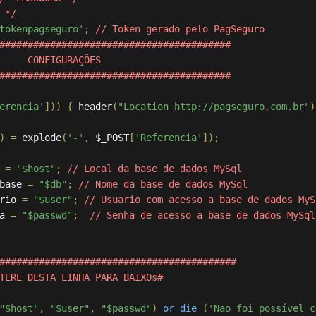
 */
tokenpagseguro'
;
// Token gerado pelo PagSeguro
#########################################
     CONFIGURAÇÕES
#########################################
erencia'
]))
{
 header
(
"Location 
http://pagseguro.com.br
"
)
)
=
 explode
(
'-'
,
 $_POST
[
'Referencia'
]);
 
=
"$host"
;
// Local da base de dados MySql
base 
=
"$db"
;
// Nome da base de dados MySql
rio 
=
"$user"
;
// Usuario com acesso a base de dados MyS
a 
=
"$passwd"
;
// Senha de acesso a base de dados MySql
##########################################
TERE DESTA LINHA PARA BAIXOs#
"$host"
,
"$user"
,
"$passwd"
)
or
die
(
'Nao foi possível c