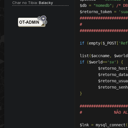
Char no Tibia:
Balacky
$db 
=
"nomedb"
;
/* DB
$retorno_token 
=
'sua
#####################
#                    
#####################
if
(
empty
(
$_POST
[
'Ref
list
(
$accname
,
 $world
if
(
$world
==
'sv'
)
{
        $retorno_host
        $retorno_data
        $retorno_usua
        $retorno_senh
}
#####################
#              NÃO AL
$lnk 
=
 mysql_connect
(