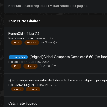
Nenhum usuário registrado visualizando esta página.
Conteúdo Similar
FurionOld - Tibia 7.4
Por
viimalagogin
,
Fevereiro 27
(e 3 mais)
tibia
tibia7.4
[Original]Global Compacto Completo 8.60 [I'm Bac
otserv 8.x
Por
soldoran
,
Abril 10, 2012
(e 2 mais)
8.6
otserv
Quero lançar um servidor de Tibia e tô buscando alguém pra aju
Por
Victor Miguel
,
Julho 23, 2025
ajuda
otserv
Catch rate bugado