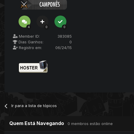
4
0
0
Member ID:
383085
Dias Ganhos:
0
Registro em:
06/24/15
Ir para a lista de tópicos
Quem Está Navegando
0 membros estão online