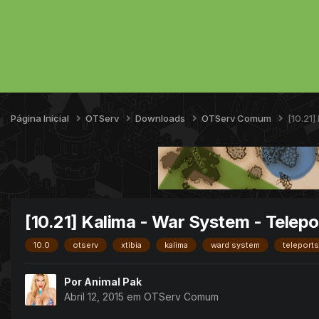
Página Inicial
OTServ
Downloads
OTServ Comum
[10.21]
[10.21] Kalima - War System - Telepo
10.0
otserv
xtibia
kalima
ward system
teleports
Por
Animal Pak
Abril 12, 2015
em
OTServ Comum