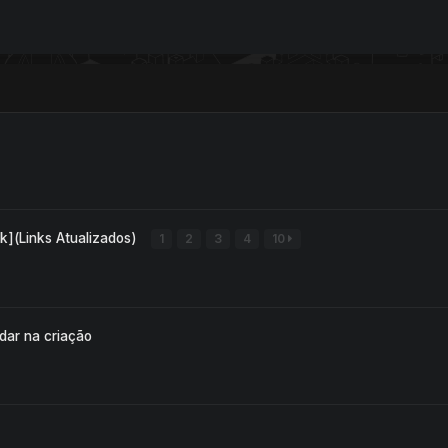
k](Links Atualizados)
1
2
3
4
10
dar na criação