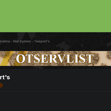
 Kalima - War System - Teleport's
rt's