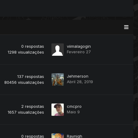
0
respostas
viimalagogin
Fevereiro 27
1298
visualizações
Jehmerson
137
respostas
Abril 28, 2019
80456
visualizações
2
respostas
cmcpro
Maio 9
1657
visualizações
0
respostas
Raynigh