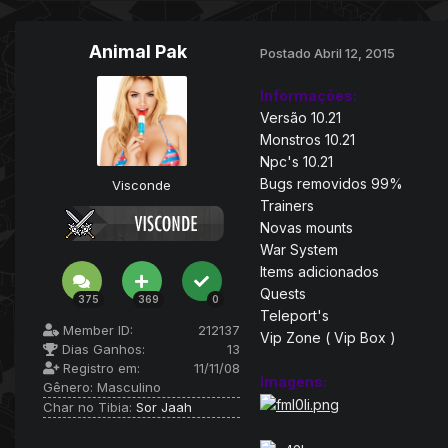
Animal Pak
Postado
Abril 12, 2015
Informações:
Versão 10.21
Monstros 10.21
Npc's 10.21
Bugs removidos 99%
Visconde
Trainers
Novas mounts
War System
Items adicionados
Quests
375
369
0
Teleport's
Member ID:
212137
Vip Zone ( Vip Box )
Dias Ganhos:
13
Registro em:
11/11/08
Imagens:
Gênero:
Masculino
Char no Tibia:
Sor Jaah