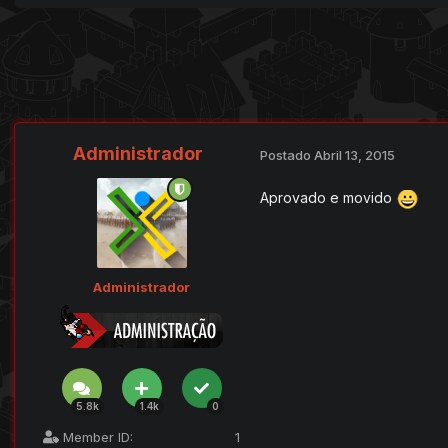
Administrador
Postado
Abril 13, 2015
Aprovado e movido
Administrador
5.8k
1.4k
0
Member ID:
1