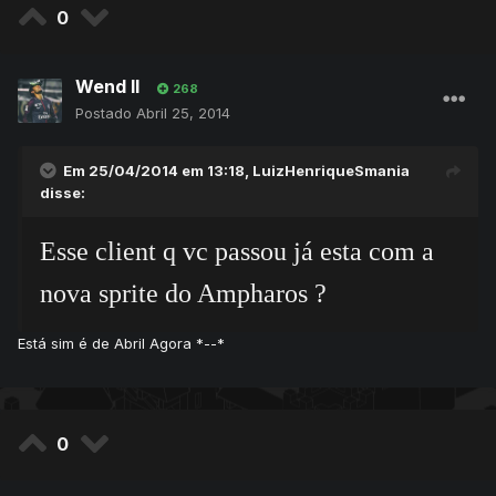
0
Wend ll
268
Postado
Abril 25, 2014
Em 25/04/2014 em 13:18, LuizHenriqueSmania
disse:
Esse client q vc passou já esta com a
nova sprite do Ampharos ?
Está sim é de Abril Agora *--*
0