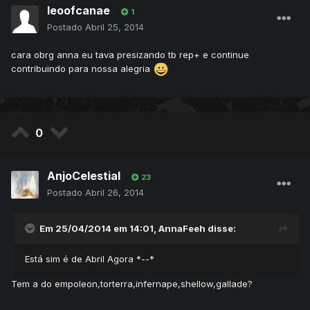
leoofcanae
1
Postado
Abril 25, 2014
cara obrg anna eu tava presizando tb rep+ e continue
contribuindo para nossa alegria
0
AnjoCelestial
23
Postado
Abril 26, 2014
Em 25/04/2014 em 14:01, AnnaFeeh disse:
Está sim é de Abril Agora *--*
Tem a do empoleon,torterra,infernape,shellow,gallade?