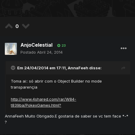
0
AnjoCelestial
23
Postado
Abril 24, 2014
Em 24/04/2014 em 17:11, AnnaFeeh disse:
Toma ai:: só abrir com o Object Builder no mode
transparençia
http://www.4shared.com/rar/W84-
t839ba/PokexGames.html?
AnnaFeeh Muito Obrigado.E gostaria de saber se vc tem face *-*
?