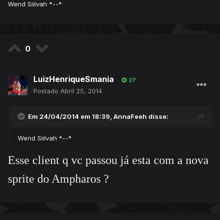
Wend Siilvah *--*
0
LuizHenriqueSmania
27
Postado
Abril 25, 2014
Em 24/04/2014 em 18:39, AnnaFeeh disse:
Wend Siilvah *--*
Esse client q vc passou já esta com a nova
sprite do Ampharos ?