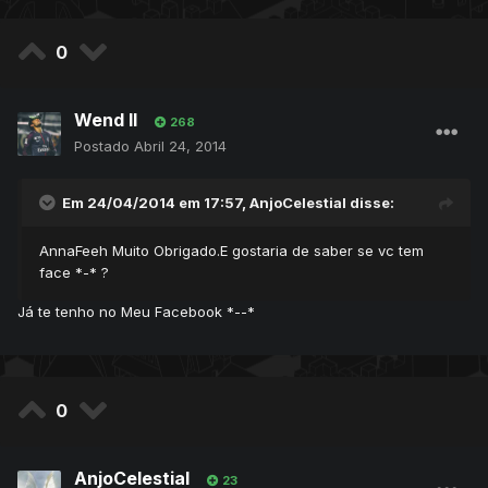
0
Wend ll
268
Postado
Abril 24, 2014
Em 24/04/2014 em 17:57, AnjoCelestial disse:
AnnaFeeh Muito Obrigado.E gostaria de saber se vc tem
face *-* ?
Já te tenho no Meu Facebook *--*
0
AnjoCelestial
23