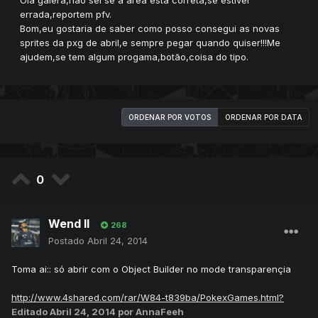
Olá galera,não sei se a área esta correta,se estiver
errada,reportem pfv.
Bom,eu gostaria de saber como posso consegui as novas
sprites da pxg de abril,e sempre pegar quando quiser!!!Me
ajudem,se tem algum progama,botão,coisa do tipo.
ORDENAR POR VOTOS
ORDENAR POR DATA
0
Wend ll
268
Postado
Abril 24, 2014
Toma ai:: só abrir com o Object Builder no mode transparençia
http://www.4shared.com/rar/W84-t839ba/PokexGames.html?
Editado
Abril 24, 2014
por AnnaFeeh