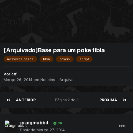
[Arquivado]Base para um poke tibia
melhores bases
tibia
otserv
script
Por
ctf
Março 26, 2014
em
Noticias - Arquivo
ANTERIOR
Página 2 de 3
PRÓXIMA
craigmabbit
36
Postado
Março 27, 2014