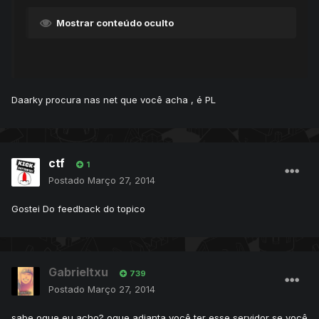
Mostrar conteúdo oculto
Daarky procura nas net que você acha , é PL
ctf
1
Postado
Março 27, 2014
Gostei Do feedback do topico
Gabrieltxu
739
Postado
Março 27, 2014
sabe oque eu acho? oque adianta você ter esse servidor se você