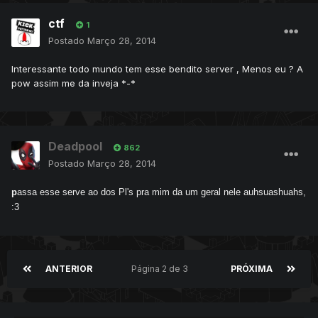
ctf
1
Postado
Março 28, 2014
Interessante todo mundo tem esse bendito server , Menos eu ? A
pow assim me da inveja *-*
Deadpool
862
Postado
Março 28, 2014
p
assa esse serve ao dos Pl's pra mim da um geral nele auhsuashuahs,
:3
ANTERIOR
Página 2 de 3
PRÓXIMA