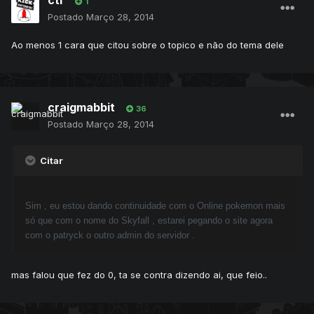
ctf
1
Postado
Março 28, 2014
Ao menos 1 cara que citou sobre o topico e não do tema dele
craigmabbit
36
Postado
Março 28, 2014
Citar
Sim , eu estou dando continuidade com o Online pokemon mais
só que com o nome do Skyfall , estarei pegando o site agora
com o patryck o outro admin do servidor .
mas falou que fez do 0, ta se contra dizendo ai, que feio..