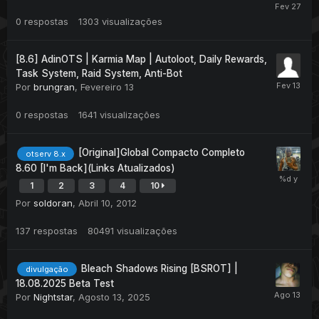
0
respostas
1303
visualizações
[8.6] AdinOTS | Karmia Map | Autoloot, Daily Rewards,
Task System, Raid System, Anti-Bot
Por
brungran
,
Fevereiro 13
0
respostas
1641
visualizações
[Original]Global Compacto Completo
otserv 8.x
8.60 [I'm Back](Links Atualizados)
1
2
3
4
10
Por
soldoran
,
Abril 10, 2012
137
respostas
80491
visualizações
Bleach Shadows Rising [BSROT] |
divulgação
18.08.2025 Beta Test
Por
Nightstar
,
Agosto 13, 2025