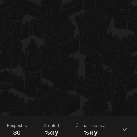
Respostas
Created
Última resposta
30
%d y
%d y