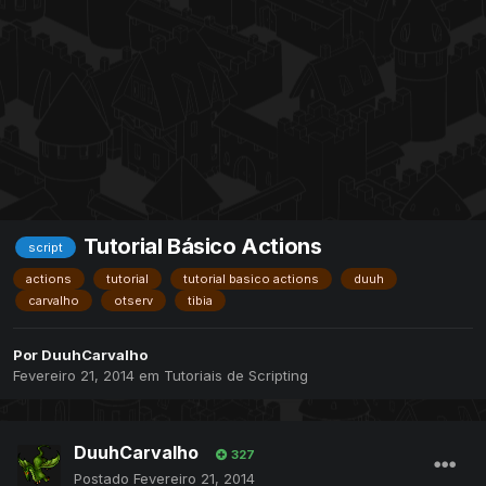
Tutorial Básico Actions
script
actions
tutorial
tutorial basico actions
duuh
carvalho
otserv
tibia
Por
DuuhCarvalho
Fevereiro 21, 2014
em
Tutoriais de Scripting
DuuhCarvalho
327
Postado
Fevereiro 21, 2014