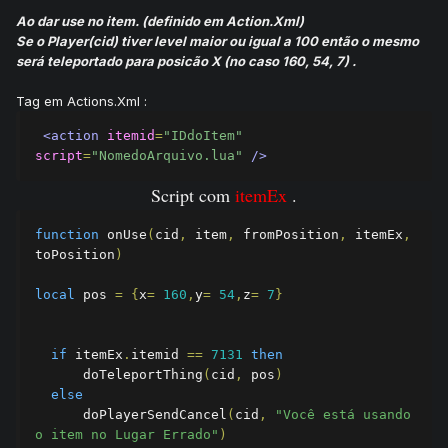
Ao dar use no item. (definido em Action.Xml)
Se o Player(cid) tiver level maior ou igual a 100 então o mesmo
será teleportado para posicão X (no caso 160, 54, 7) .
Tag em Actions.Xml :
<action
itemid
=
"IDdoItem"
script
=
"NomedoArquivo.lua"
/>
Script com
itemEx
.
function
 onUse
(
cid
,
 item
,
 fromPosition
,
 itemEx
,
toPosition
)
local
 pos 
=
{
x
=
160
,
y
=
54
,
z
=
7
}
if
 itemEx
.
itemid 
==
7131
then
      doTeleportThing
(
cid
,
 pos
)
else
      doPlayerSendCancel
(
cid
,
"Você está usando 
o item no Lugar Errado"
)