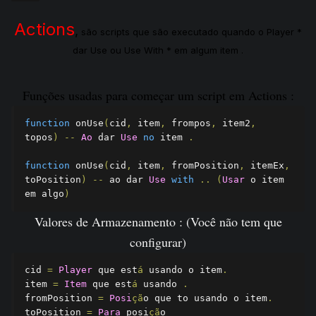
Actions
,
são scripts que são executado quando o Player *
dar Use ou Use With * em algum item .
Funções usadas para começar um script em Actions :
function
 onUse
(
cid
,
 item
,
 frompos
,
 item2
,
topos
)
--
Ao
 dar 
Use
no
 item 
.
function
 onUse
(
cid
,
 item
,
 fromPosition
,
 itemEx
,
toPosition
)
--
 ao dar 
Use
with
..
(
Usar
 o item 
em algo
)
Valores de Armazenamento : (Você não tem que
configurar)
cid 
=
Player
 que est
á
 usando o item
.
item 
=
Item
 que est
á
 usando 
.
fromPosition 
=
Posi
çã
o que to usando o item
.
toPosition 
=
Para
 posi
çã
o
