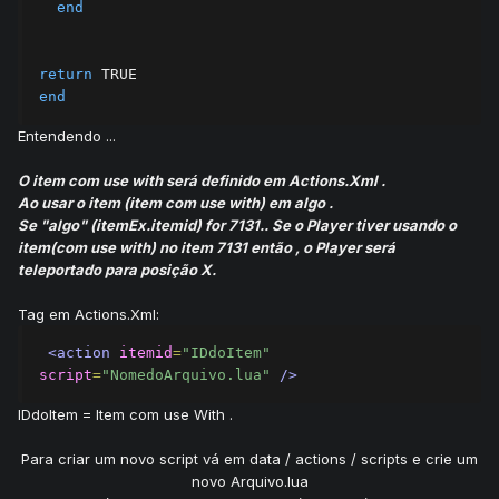
end
return
end
Entendendo ...
O item com use with será definido em Actions.Xml .
Ao usar o item (item com use with) em algo .
Se "algo" (itemEx.itemid) for 7131.. Se o Player tiver usando o
item(com use with) no item 7131 então , o Player será
teleportado para posição X.
Tag em Actions.Xml:
<action
itemid
=
"IDdoItem"
script
=
"NomedoArquivo.lua"
/>
IDdoItem = Item com use With .
Para criar um novo script vá em data / actions / scripts e crie um
novo Arquivo.lua