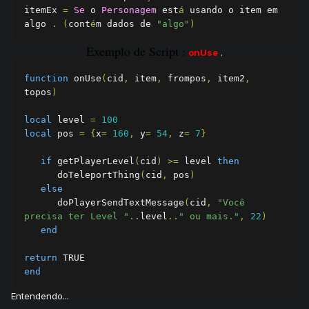
itemEx 
=
Se
 o 
Personagem
 est
á
 usando o item em 
algo 
.
(
cont
é
m dados de 
"algo"
)
Exemplo de Script :
onUse
.
function
 onUse
(
cid
,
 item
,
 frompos
,
 item2
,
topos
)
local
 level 
=
100
local
 pos 
=
{
x
=
160
,
 y
=
54
,
 z
=
7
}
if
 getPlayerLevel
(
cid
)
>=
 level 
then
      doTeleportThing
(
cid
,
 pos
)
else
      doPlayerSendTextMessage
(
cid
,
"Você 
precisa ter Level "
..
level
..
" ou mais."
,
22
)
end
return
end
Entendendo...