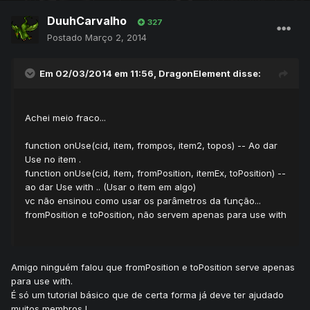
DuuhCarvalho
327
Postado
Março 2, 2014
Em 02/03/2014 em 11:56, DragonElement disse:
Achei meio fraco...
function onUse(cid, item, frompos, item2, topos) -- Ao dar
Use no item .
function onUse(cid, item, fromPosition, itemEx, toPosition) --
ao dar Use with .. (Usar o item em algo)
vc não ensinou como usar os parâmetros da função...
fromPosition e toPosition, não servem apenas para use with
Amigo ninguém falou que fromPosition e toPosition serve apenas
para use with.
É só um tutorial básico que de certa forma já deve ter ajudado
muitos membros !