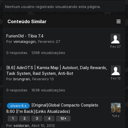
Nenhum usuário registrado visualizando esta página.
Conteúdo Similar
FurionOld - Tibia 7.4
Por
viimalagogin
,
Fevereiro 27
0
respostas
1298
visualizações
[8.6] AdinOTS | Karmia Map | Autoloot, Daily Rewards,
Task System, Raid System, Anti-Bot
Por
brungran
,
Fevereiro 13
0
respostas
1638
visualizações
[Original]Global Compacto Completo
otserv 8.x
8.60 [I'm Back](Links Atualizados)
1
2
3
4
10
Por
soldoran
,
Abril 10, 2012