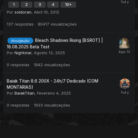
1
2
3
4
10
Por
soldoran
,
Abril 10, 2012
137
respostas
80417
visualizações
Bleach Shadows Rising [BSROT] |
divulgação
18.08.2025 Beta Test
Por
Nightstar
,
Agosto 13, 2025
0
respostas
1942
visualizações
Baiak Titan 8.6 200X - 24h/7 Dedicado (COM
MONTARIAS)
Por
BaiakTitan
,
Fevereiro 4, 2025
0
respostas
1933
visualizações