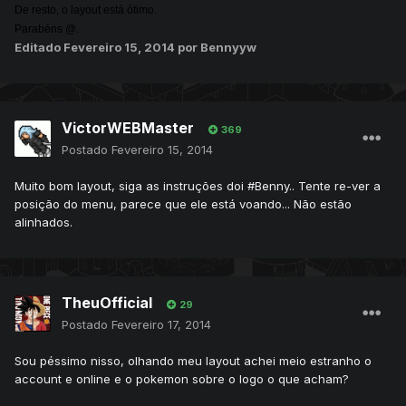
De resto, o layout está ótimo.
Parabéns @
.
Editado
Fevereiro 15, 2014
por Bennyyw
VictorWEBMaster
369
Postado
Fevereiro 15, 2014
Muito bom layout, siga as instruções doi #Benny.. Tente re-ver a
posição do menu, parece que ele está voando... Não estão
alinhados.
TheuOfficial
29
Postado
Fevereiro 17, 2014
Sou péssimo nisso, olhando meu layout achei meio estranho o
account e online e o pokemon sobre o logo o que acham?