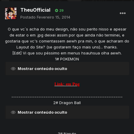
TheuOfficial
29
Postado
Fevereiro 15, 2014
O que vc`s acha do meu design, não sou perito nisso e apesar
de estar o em .jpg deixei assim por que ainda não terminei, e
gostaria que vc's comentassem aewh pra min, o que acharam do
Layout do Site? (se gostarem faço mais uns)... thanks.
[Edit] Vi que sou péssimo em menus hsauhsua olha aewh.
1# POKEMON
Mostrar conteúdo oculto
Link: em Png
--------------------------------------------------------------
2# Dragon Ball
Mostrar conteúdo oculto
3# Naruto