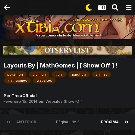
Layouts By | MathGomec | [ Show Off ] !
pokemon
digimon
tibia
narutibia
animes
mathgomec
websites
Por
TheuOfficial
Fevereiro 15, 2014
em
Websites Show-Off
ANTERIOR
Página 1 de 2
PRÓXIMA