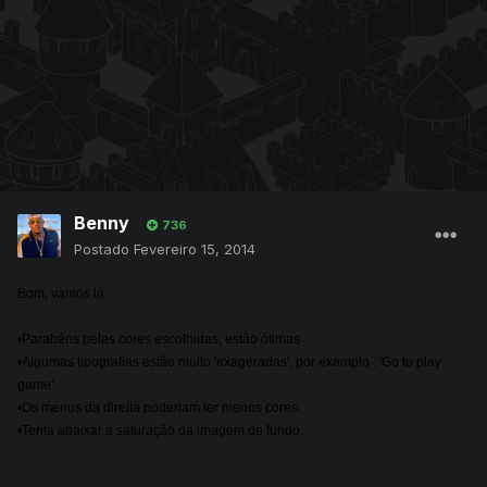
Benny
736
Postado
Fevereiro 15, 2014
Bom, vamos lá.
•Parabéns pelas cores escolhidas, estão ótimas
•Algumas tipografias estão muito 'exageradas', por exemplo : 'Go to play
game'.
•Os menus da direita poderiam ter menos cores.
•Tenta abaixar a saturação da imagem de fundo.