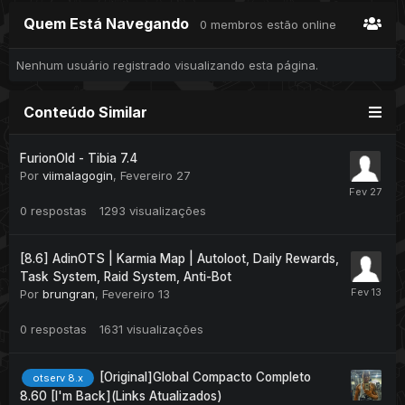
Quem Está Navegando
0 membros estão online
Nenhum usuário registrado visualizando esta página.
Conteúdo Similar
FurionOld - Tibia 7.4
Por
viimalagogin
,
Fevereiro 27
0
respostas
1293
visualizações
[8.6] AdinOTS | Karmia Map | Autoloot, Daily Rewards,
Task System, Raid System, Anti-Bot
Por
brungran
,
Fevereiro 13
0
respostas
1631
visualizações
[Original]Global Compacto Completo
otserv 8.x
8.60 [I'm Back](Links Atualizados)