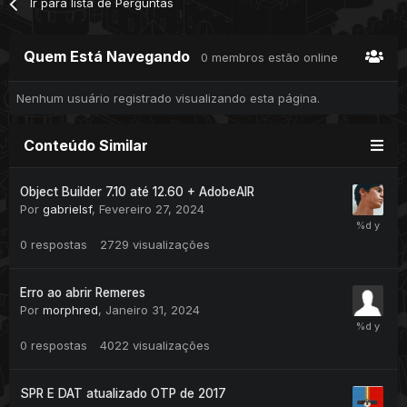
Ir para lista de Perguntas
Quem Está Navegando
0 membros estão online
Nenhum usuário registrado visualizando esta página.
Conteúdo Similar
Object Builder 7.10 até 12.60 + AdobeAIR
Por
gabrielsf
,
Fevereiro 27, 2024
0
respostas
2729
visualizações
Erro ao abrir Remeres
Por
morphred
,
Janeiro 31, 2024
0
respostas
4022
visualizações
SPR E DAT atualizado OTP de 2017