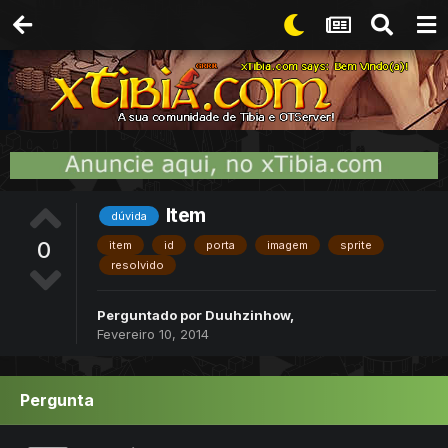
Item
dúvida
0
item
id
porta
imagem
sprite
resolvido
Perguntado por
Duuhzinhow
,
Fevereiro 10, 2014
Pergunta