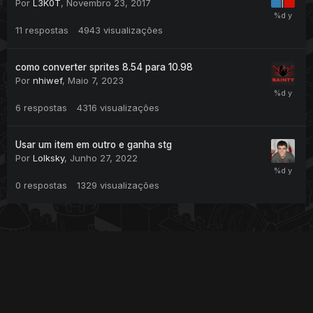
Por
L3K0T
,
Novembro 23, 2017
11
respostas
4943
visualizações
como converter sprites 8.54 para 10.98
Por
nhiwef
,
Maio 7, 2023
6
respostas
4316
visualizações
Usar um item em outro e ganha stg
Por
Lolksky
,
Junho 27, 2022
0
respostas
1329
visualizações