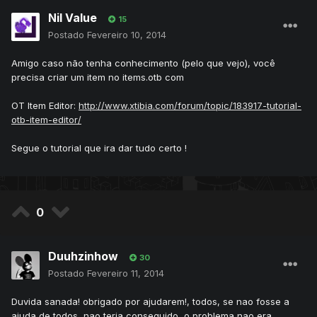
Nil Value
15
Postado
Fevereiro 10, 2014
Amigo caso não tenha conhecimento (pelo que vejo), você
precisa criar um item no items.otb com
OT Item Editor:
http://www.xtibia.com/forum/topic/183917-tutorial-
otb-item-editor/
Segue o tutorial que ira dar tudo certo !
0
Duuhzinhow
30
Postado
Fevereiro 11, 2014
Duvida sanada! obrigado por ajudarem!, todos, se nao fosse a
ajuda de todos, nao teria conseguido, o problema nao era