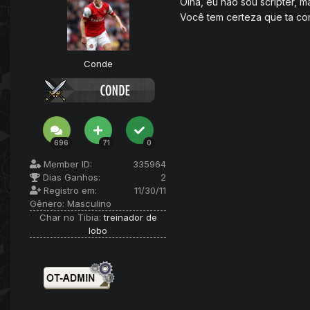
Olha, eu não sou scripter, m
Você tem certeza que ta co
Conde
696
71
0
Member ID:
335964
Dias Ganhos:
2
Registro em:
11/30/11
Gênero:
Masculino
Char no Tibia:
treinador de
lobo