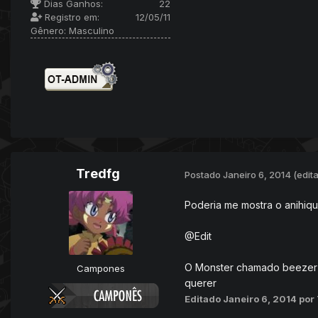
Dias Ganhos:
22
Registro em:
12/05/11
Gênero:
Masculino
Tredfg
Postado
Janeiro 6, 2014
(edit
Poderia me mostra o anihiqu
@Edit
O Monster chamado beezer n
Campones
querer
Editado
Janeiro 6, 2014
por