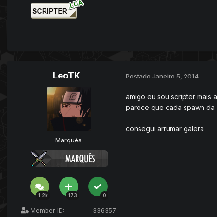
LeoTK
Postado
Janeiro 5, 2014
amigo eu sou scripter mais 
parece que cada spawn da +
consegui arrumar galera
Marquês
1.2k
173
0
Member ID:
336357