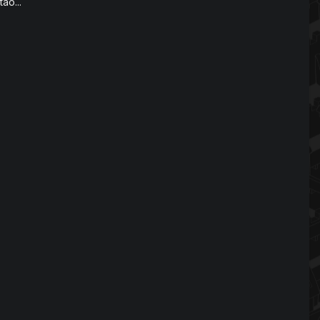
ão...