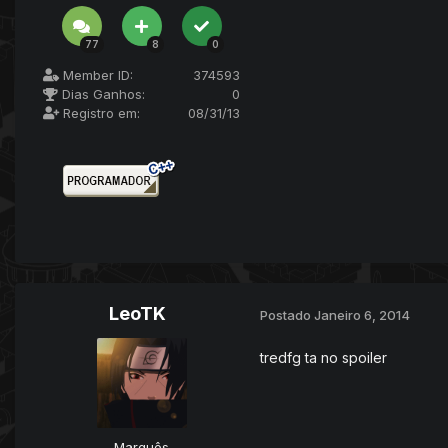
77
8
0
Member ID:
374593
Dias Ganhos:
0
Registro em:
08/31/13
LeoTK
Postado
Janeiro 6, 2014
tredfg ta no spoiler
Marquês