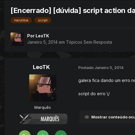
[Encerrado] [dúvida] script action d
narutibia
script
Por
LeoTK
Janeiro 5, 2014
em
Tópicos Sem Resposta
LeoTK
Postado
Janeiro 5, 2014
galera fica dando um erro n
script do erro \/
Marquês
Mostrar conteúdo ocu