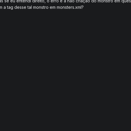
as se eu entendi direito, o erro é a não criação do monstro em quest
m a tag desse tal monstro em monsters.xml?