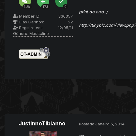
1.2k
173
0
print do erro \/
Member ID:
336357
Dias Ganhos:
22
http://tinypic.com/view.ph
Registro em:
12/05/11
Gênero:
Masculino
JustinnoTibianno
Postado
Janeiro 5, 2014