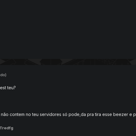
ado)
est teu?
ão contem no teu servidores só pode,da pra tira esse beezer e por
 Tredfg