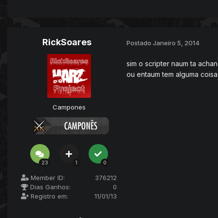
RickSoares
Postado
Janeiro 5, 2014
sim o scripter naum ta ach
ou entaum tem alguma coisa 
Campones
23
1
0
Member ID:
376212
Dias Ganhos:
0
Registro em:
11/01/13