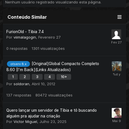
Nenhum usuário registrado visualizando esta página.
Conteúdo Similar
FurionOld - Tibia 7.4
Por
viimalagogin
,
Fevereiro 27
0
respostas
1301
visualizações
[Original]Global Compacto Completo
otserv 8.x
8.60 [I'm Back](Links Atualizados)
1
2
3
4
10
Por
soldoran
,
Abril 10, 2012
137
respostas
80472
visualizações
Quero lançar um servidor de Tibia e tô buscando
alguém pra ajudar na criação
Por
Victor Miguel
,
Julho 23, 2025