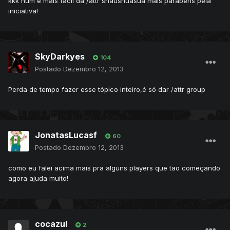
kkk num é mais facil dá /attr shaushuasua mais parabéns pela
iniciativa!
SkyDarkyes
104
Postado
Dezembro 12, 2013
Perda de tempo fazer esse tópico inteiro,é só dar /attr group
JonatasLucasf
60
Postado
Dezembro 12, 2013
como eu falei acima mais pra alguns players que tao começando
agora ajuda muito!
cocazul
2