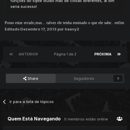
funções do sqlite studio mas de coisas diferentes, ai sim
seria sucesso!
Posso estar errado,mas... talvez ele tenha ensinado o que ele sabe.. enfim
Editado
Dezembro 17, 2013
por heavy2
ANTERIOR
Página 1 de 2
PRÓXIMA
Share
Seguidores
0
Ir para a lista de tópicos
Quem Está Navegando
0 membros estão online