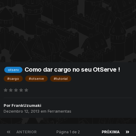
Como dar cargo no seu OtServe !
otserv
#cargo
#otserve
#tutorial
Por
FrankUzumaki
Dezembro 12, 2013
em
Ferramentas
ANTERIOR
Página 1 de 2
PRÓXIMA