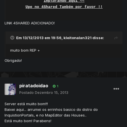
Implorando aqui ~~
Upe no 4Shared Também por favor !!
LINK 4SHARED ADICIONADO!
Em 13/12/2013 em 19:56, kleitonalan321 disse:
muito bom REP +
Obrigado!
piratadoidao
1
Postado
Dezembro 15, 2013
Server está muiito bom!!!
Baixei aqui... arrumei os errinhos basico do distro do
InquistionPortals, e no MapEditor das Houses..
Está muito bom! Parabens!