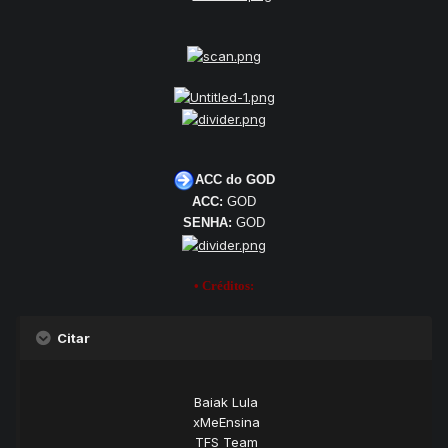
ACC do GOD
ACC:
GOD
SENHA:
GOD
• Créditos:
Citar
Baiak Lula
xMeEnsina
TFS Team