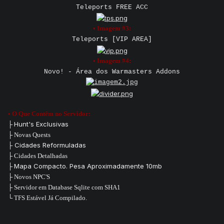
Teleports FREE ACC
• Imagem #3:
Teleports [VIP AREA]
• Imagem #4:
Novo! - Área dos Warmasters Addons
• O Que Contêm no Servidor:
Hunt's Exclusivas
├
├ Novas Quests
Cidades Reformuladas
├
├ Cidades Detalhadas
Mapa Compacto. Pesa Aproximadamente 10mb
├
├ Novos NPC'S
├ Servidor em Database Sqlite com SHA1
└
TFS Estável Já Compilado.