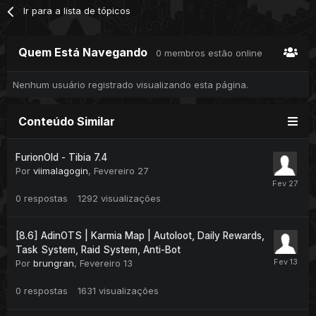
Ir para a lista de tópicos
Quem Está Navegando
0 membros estão online
Nenhum usuário registrado visualizando esta página.
Conteúdo Similar
FurionOld - Tibia 7.4
Por
viimalagogin
,
Fevereiro 27
0
respostas
1292
visualizações
[8.6] AdinOTS | Karmia Map | Autoloot, Daily Rewards,
Task System, Raid System, Anti-Bot
Por
brungran
,
Fevereiro 13
0
respostas
1631
visualizações