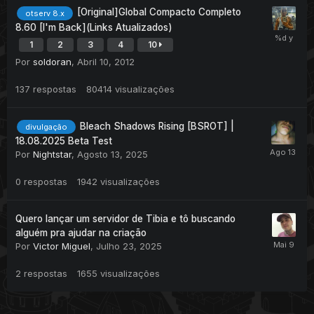
[Original]Global Compacto Completo
otserv 8.x
8.60 [I'm Back](Links Atualizados)
1
2
3
4
10
Por
soldoran
,
Abril 10, 2012
137
respostas
80414
visualizações
Bleach Shadows Rising [BSROT] |
divulgação
18.08.2025 Beta Test
Por
Nightstar
,
Agosto 13, 2025
0
respostas
1942
visualizações
Quero lançar um servidor de Tibia e tô buscando
alguém pra ajudar na criação
Por
Victor Miguel
,
Julho 23, 2025
2
respostas
1655
visualizações