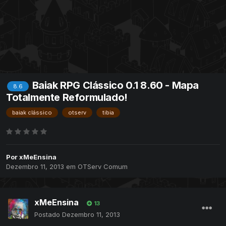
Baiak RPG Clássico 0.1 8.60 - Mapa
8.6
Totalmente Reformulado!
baiak clássico
otserv
tibia
Por
xMeEnsina
Dezembro 11, 2013
em
OTServ Comum
xMeEnsina
13
Postado
Dezembro 11, 2013