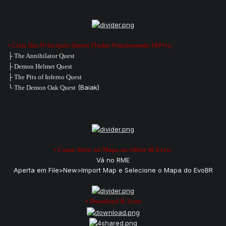
• Lista Das Principais Quests (Todas Funcionando 100%):
├
The Annihilator Quest
├ Demon Helmet Quest
├ The Pits of Inferno Quest
(Baiak)
└
The Demon Oak Quest
• Como Abrir ao Mapa no editor dê Erro:
Vá no RME
Aperta em File>New>Import Map e Selecione o Mapa do EvoBR
• Download & Scan