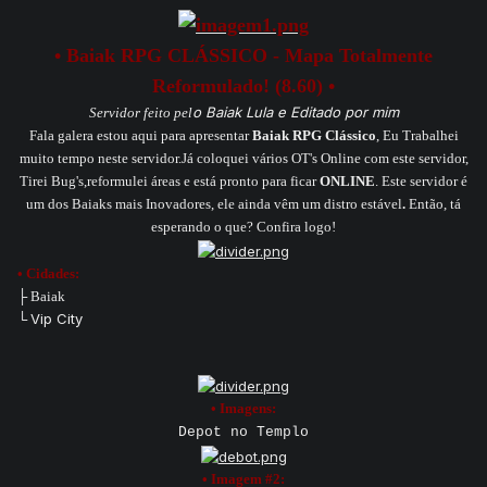
• Baiak RPG CLÁSSICO - Mapa Totalmente
Reformulado! (8.60) •
o Baiak Lula e Editado por mim
Servidor feito pel
Fala galera estou aqui para apresentar
Baiak RPG Clássico
, Eu Trabalhei
muito tempo neste servidor.Já coloquei vários OT's Online com este servidor,
Tirei Bug's,reformulei áreas e está pronto para ficar
ONLINE
. Este servidor é
um dos Baiaks mais Inovadores, ele ainda vêm um distro estável
.
Então, tá
esperando o que? Confira logo!
• Cidades:
├ Baiak
Vip City
└
• Imagens:
Depot no Templo
• Imagem #2: