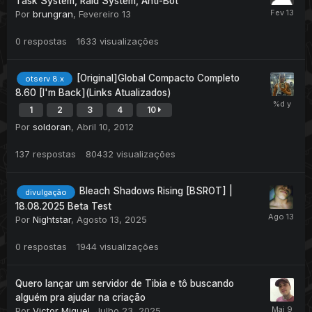
Task System, Raid System, Anti-Bot
Por
brungran
,
Fevereiro 13
0
respostas
1633
visualizações
[Original]Global Compacto Completo
otserv 8.x
8.60 [I'm Back](Links Atualizados)
1
2
3
4
10
Por
soldoran
,
Abril 10, 2012
137
respostas
80432
visualizações
Bleach Shadows Rising [BSROT] |
divulgação
18.08.2025 Beta Test
Por
Nightstar
,
Agosto 13, 2025
0
respostas
1944
visualizações
Quero lançar um servidor de Tibia e tô buscando
alguém pra ajudar na criação
Por
Victor Miguel
,
Julho 23, 2025