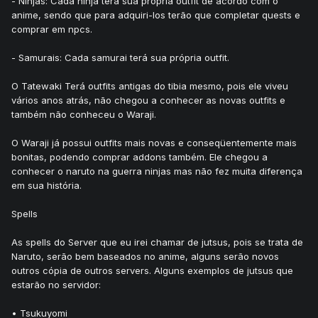
- Ninjas: Cada ninja terá sua própria outfit de acordo com o
anime, sendo que para adquiri-los terão que completar quests e
comprar em npcs.
- Samurais: Cada samurai terá sua própria outfit.
O Tatewaki Terá outfits antigas do tibia mesmo, pois ele viveu
vários anos atrás, não chegou a conhecer as novas outfits e
também não conheceu o Waraji.
O Waraji já possui outfits mais novas e conseqüentemente mais
bonitas, podendo comprar addons também. Ele chegou a
conhecer o naruto na guerra ninjas mas não fez muita diferença
em sua história.
Spells
As spells do Server que eu irei chamar de jutsus, pois se trata de
Naruto, serão bem baseados no anime, alguns serão novos
outros cópia de outros servers. Alguns exemplos de jutsus que
estarão no servidor:
• Tsukuyomi