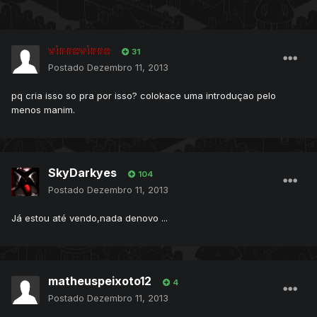
vinnevinne
31
Postado
Dezembro 11, 2013
pq cria isso so pra por isso? colokace uma introduçao pelo
menos manim.
SkyDarkyes
104
Postado
Dezembro 11, 2013
Já estou até vendo,nada denovo ...
matheuspeixoto12
4
Postado
Dezembro 11, 2013