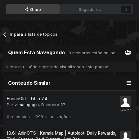
Share
Seguidores
0
Ir para a lista de tópicos
Quem Está Navegando
0 membros estão online
Nenhum usuário registrado visualizando esta página.
Conteúdo Similar
FurionOld - Tibia 7.4
Por
viimalagogin
,
Fevereiro 27
0
respostas
1298
visualizações
[8.6] AdinOTS | Karmia Map | Autoloot, Daily Rewards,