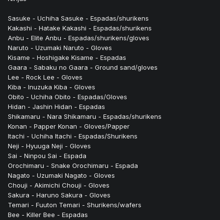
Sasuke - Uchiha Sasuke - Espadas/shurikens
Kakashi - Hatake Kakashi - Espadas/shurikens
Anbu - Elite Anbu - Espadas/shurikens/gloves
Naruto - Uzumaki Naruto - Gloves
Kisame - Hoshigake Kisame - Espadas
Gaara - Sabaku no Gaara - Ground sand/gloves
Lee - Rock Lee - Gloves
Kiba - Inuzuka Kiba - Gloves
Obito - Uchiha Obito - Espadas/Gloves
Hidan - Jashin Hidan - Espadas
Shikamaru - Nara Shikamaru - Espadas/shurikens
Konan - Papper Konan - Gloves/Papper
Itachi - Uchiha Itachi - Espadas/Shurikens
Neji - Hyuuga Neji - Gloves
Sai - Ninpou Sai - Espada
Orochimaru - Snake Orochimaru - Espada
Nagato - Uzumaki Nagato - Gloves
Chouji - Akimichi Chouji - Gloves
Sakura - Haruno Sakura - Gloves
Temari - Fuuton Temari - Shurikens/wafers
Bee - Killer Bee - Espadas