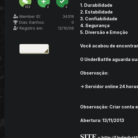
1. Durabilidade
102
2
0
2. Estabilidade
Member ID:
34319
3. Confiabilidade
Dias Ganhos:
0
4. Segurança
Registro em:
12/10/06
5. Diversão e Emoção
Você acabou de encontrar,
O UnderBattle aguarda su
Observação:
-> Servidor online 24 hor
Observação: Criar conta em
Abertura: 13/11/2013
SITE
=
http://Underbat