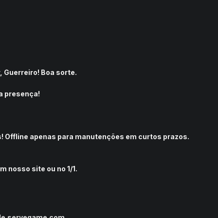
 Guerreiro! Boa sorte.
a presença!
as! Offline apenas para manutenções em curtos prazos.
 nosso site ou no 1/1.
tle.servegame.com