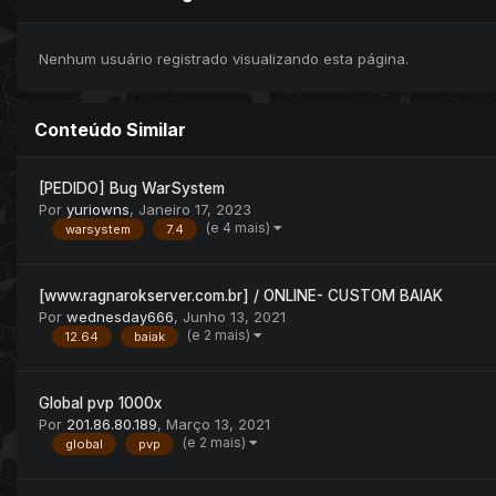
Nenhum usuário registrado visualizando esta página.
Conteúdo Similar
[PEDIDO] Bug WarSystem
Por
yuriowns
,
Janeiro 17, 2023
(e 4 mais)
warsystem
7.4
[www.ragnarokserver.com.br] / ONLINE- CUSTOM BAIAK
Por
wednesday666
,
Junho 13, 2021
(e 2 mais)
12.64
baiak
Global pvp 1000x
Por
201.86.80.189
,
Março 13, 2021
(e 2 mais)
global
pvp