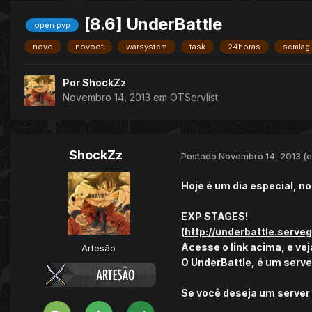
[8.6] UnderBattle
open pvp
novo
novoot
warsystem
task
24horas
semlag
Por
ShockZz
Novembro 14, 2013
em
OTServlist
ShockZz
Postado
Novembro 14, 2013
(e
Hoje é um dia especial, n
EXP STAGES!
(
http://underbattle.serv
Acesse o link acima, e vej
Artesão
O UnderBattle, é um serve
Se você deseja um server 