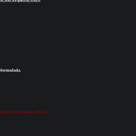
eformulada.
 (Todas Funcionando 100%):