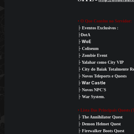
• O Que Contêm no Servidor:
├ Eventos Exclusivos :
├DotA
WoE
├
├ Coliseum
├ Zombie Event
├ Yalahar como City VIP
├ City do Baiak Totalmente R
├ Novos Teleports e Quests
War Castle
├
├ Novos NPC'S
├ War System.
• Lista Das Principais Quests
├
The Annihilator Quest
├ Demon Helmet Quest
├ Firewalker Boots Quest