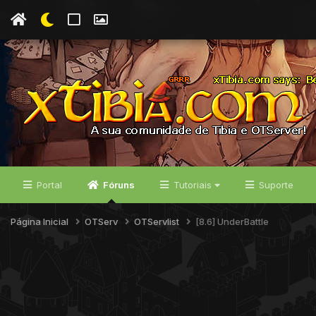
Portal
Fóruns
Tutoriais
Suporte
Página Inicial
OTServ
OTServlist
[8.6] UnderBattle