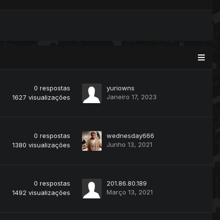
0
respostas
yuriowns
Janeiro 17, 2023
1627
visualizações
0
respostas
wednesday666
Junho 13, 2021
1380
visualizações
0
respostas
201.86.80.189
Março 13, 2021
1492
visualizações