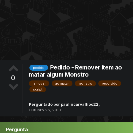
Pedido - Remover item ao
pedido
matar algum Monstro
0
remover
ao matar
monstro
resolvido
script
Perguntado por
paulincarvalhoo22
,
Outubro 26, 2013
Pergunta