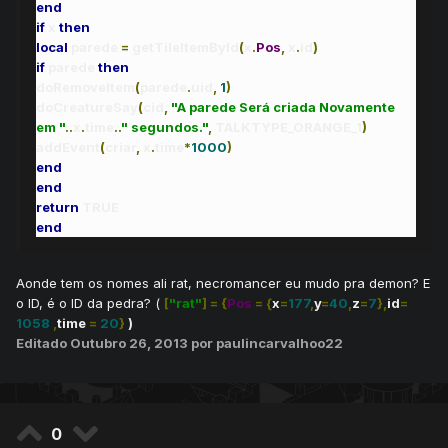
end
if
x
then
local
parede
=
getTileItemById
(
x
.
Pos
,
x
.
id
)
if
parede
then
doRemoveItem
(
parede
.
uid
,
1
)
doCreatureSay
(
cid
,
"A parede Será criada Novamente
em "
..
x
.
time
..
" segundos."
,
TALKTYPE_ORANGE_1
)
addEvent
(
criar
,
x
.
time
*
1000
)
end
end
return
TRUE
end
Aonde tem os nomes ali rat, necromancer eu mudo pra demon? E
o ID, é o ID da pedra? (
[
"rat"
]
=
{
Pos
=
{
x
=
177
,
y
=
40
,
z
=
7
},
id
=
1058
,
time
=
20
}
)
Editado
Outubro 26, 2013
por paulincarvalhoo22
0