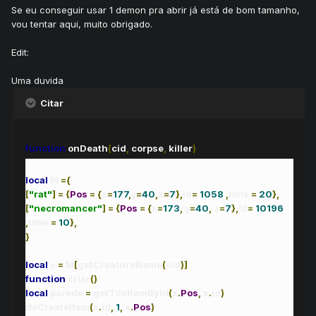
Se eu conseguir usar 1 demon pra abrir já está de bom tamanho,
vou tentar aqui, muito obrigado.
Edit:
Uma duvida
Citar
function
onDeath
(
cid
,
corpse
,
killer
)
local
M
={
[
"rat"
]
=
{
Pos
=
{
x
=
177
,
y
=
40
,
z
=
7
},
id
=
1058
,
time
=
20
},
[
"necromancer"
]
=
{
Pos
=
{
x
=
173
,
y
=
40
,
z
=
7
},
id
=
10196
,
time
=
10
},
}
local
x
=
M
[
getCreatureName
(
cid
)]
function
criar
()
local
parede
=
getTileItemById
(
x
.
Pos
,
x
.
id
)
doCreateItem
(
x
.
id
,
1
,
x
.
Pos
)