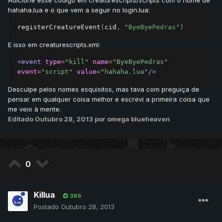
Adicione esse código em creaturescripts/scripts com o nome de
hahaha.lua e o que vem a seguir no login.lua:
registerCreatureEvent
(
cid
,
"ByeByePedras"
)
E isso em creaturescripts.xml:
<event
type
=
"kill"
name
=
"ByeByePedras"
event
=
"script"
value
=
"hahaha.lua"
/>
Desculpe pelos nomes esquisitos, mas tava com preguiça de
pensar em qualquer coisa melhor e escrevi a primeira coisa que
me veio à mente.
Editado
Outubro 28, 2013
por omega blueheaven
0
Killua
389
Postado
Outubro 28, 2013