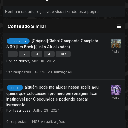
Nenhum usuário registrado visualizando esta página.
Conteúdo Similar
[Original]Global Compacto Completo
otserv 8.x
8.60 [I'm Back](Links Atualizados)
1
2
3
4
10
Por
soldoran
,
Abril 10, 2012
137
respostas
80420
visualizações
alguém pode me ajudar nessa spells aqui,
script
queira que colocassem pro meu personagem ficar
inatingível por 6 segundos e podendo atacar
livremente
Por
lazaroszz
,
Julho 28, 2024
0
respostas
1458
visualizações