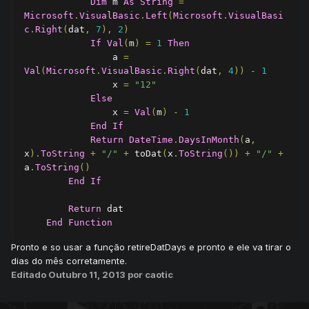
Dim
 m 
As
String
=
Microsoft
.
VisualBasic
.
Left
(
Microsoft
.
VisualBasi
c
.
Right
(
dat
,
7
),
2
)
If
Val
(
m
)
=
1
Then
                a 
=
Val
(
Microsoft
.
VisualBasic
.
Right
(
dat
,
4
))
-
1
                x 
=
"12"
Else
                x 
=
Val
(
m
)
-
1
End
If
Return
DateTime
.
DaysInMonth
(
a
,
x
).
ToString
+
"/"
+
 toDat
(
x
.
ToString
())
+
"/"
+
a
.
ToString
()
End
If
Return
 dat

End
Function
Pronto e so usar a função retireDatDays e pronto e ele va tirar o
dias do mês corretamente.
Editado
Outubro 11, 2013
por caotic