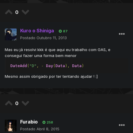
0
Kuro o Shiniga
87
Postado
Outubro 11, 2013
Mas eu já resolvi kkk é que aqui eu trabalho com GAS, e
consegui fazer uma forma bem menor
DateAdd
(
"D"
,
-
Day
(
Data
),
Data
)
Mesmo assim obrigado por ter tentando ajudar ! :]
0
Furabio
258
Postado
Abril 8, 2015