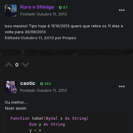
Kuro o Shiniga
87
Postado
Outubro 11, 2013
Isso mesmo! Tipo hoje é 11/10/2013 quero que retire os 11 dias e
volte para 30/09/2013
Editado
Outubro 11, 2013
por Pinpao
0
caotic
393
Postado
Outubro 11, 2013
Ou melhor....
fazer assim
Function
 toDat
(
ByVal
 x 
As
String
)
Dim
 y 
As
String
        y 
=
 x
