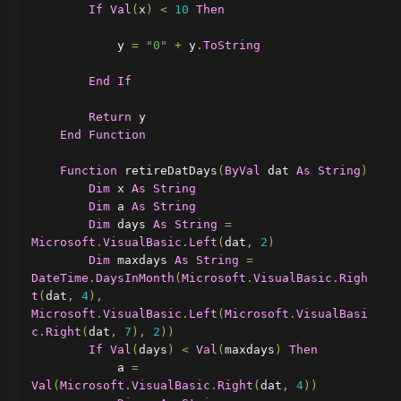
If
Val
(
x
)
<
10
Then
            y 
=
"0"
+
 y
.
ToString
End
If
Return
 y

End
Function
Function
 retireDatDays
(
ByVal
 dat 
As
String
)
Dim
 x 
As
String
Dim
 a 
As
String
Dim
 days 
As
String
=
Microsoft
.
VisualBasic
.
Left
(
dat
,
2
)
Dim
 maxdays 
As
String
=
DateTime
.
DaysInMonth
(
Microsoft
.
VisualBasic
.
Righ
t
(
dat
,
4
),
Microsoft
.
VisualBasic
.
Left
(
Microsoft
.
VisualBasi
c
.
Right
(
dat
,
7
),
2
))
If
Val
(
days
)
<
Val
(
maxdays
)
Then
            a 
=
Val
(
Microsoft
.
VisualBasic
.
Right
(
dat
,
4
))