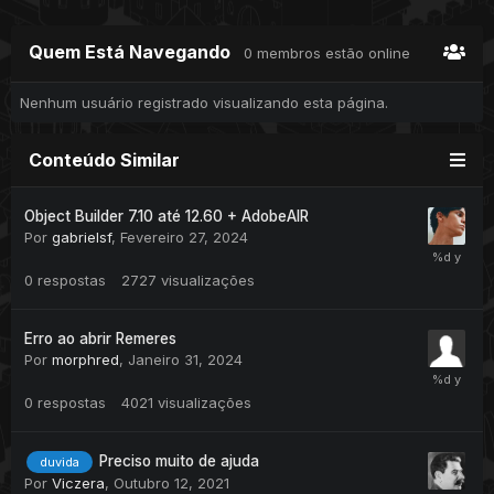
Quem Está Navegando
0 membros estão online
Nenhum usuário registrado visualizando esta página.
Conteúdo Similar
Object Builder 7.10 até 12.60 + AdobeAIR
Por
gabrielsf
,
Fevereiro 27, 2024
0
respostas
2727
visualizações
Erro ao abrir Remeres
Por
morphred
,
Janeiro 31, 2024
0
respostas
4021
visualizações
Preciso muito de ajuda
duvida
Por
Viczera
,
Outubro 12, 2021