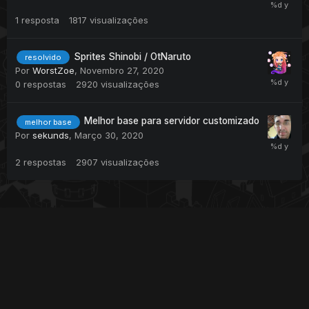
1
resposta
1817
visualizações
Sprites Shinobi / OtNaruto
resolvido
Por
WorstZoe
,
Novembro 27, 2020
0
respostas
2920
visualizações
Melhor base para servidor customizado
melhor base
Por
sekunds
,
Março 30, 2020
2
respostas
2907
visualizações