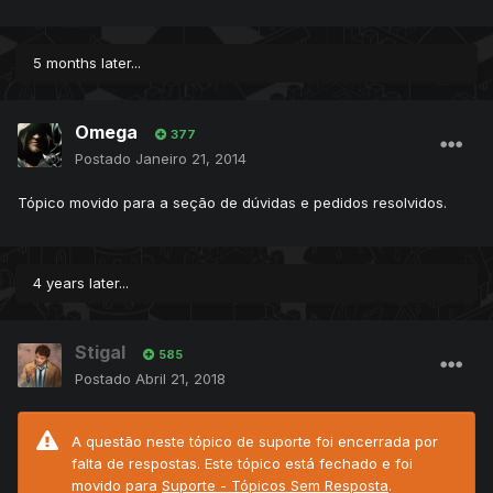
5 months later...
Omega
377
Postado
Janeiro 21, 2014
Tópico movido para a seção de dúvidas e pedidos resolvidos.
4 years later...
Stigal
585
Postado
Abril 21, 2018
A questão neste tópico de suporte foi encerrada por
falta de respostas. Este tópico está fechado e foi
movido para
Suporte - Tópicos Sem Resposta
.