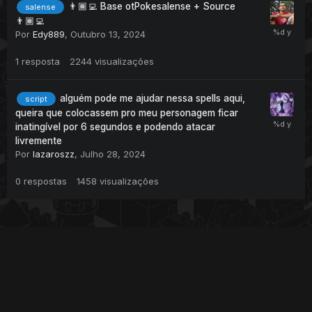
👨🏾‍💻 Base otPokesalense + Source
salense
👨🏾‍💻
Por
Edy889
,
Outubro 13, 2024
1
resposta
2244
visualizações
alguém pode me ajudar nessa spells aqui,
script
queira que colocassem pro meu personagem ficar
inatingível por 6 segundos e podendo atacar
livremente
Por
lazaroszz
,
Julho 28, 2024
0
respostas
1458
visualizações