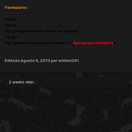
Formulario :
Nome :
Idade :
Por que gostaria de entrar na equipe? :
Cargo :
Por quanto tempo pode hostear? : (
Apenas para Hosters
)
Editado
Agosto 4, 2013
por willian091
2 weeks later...