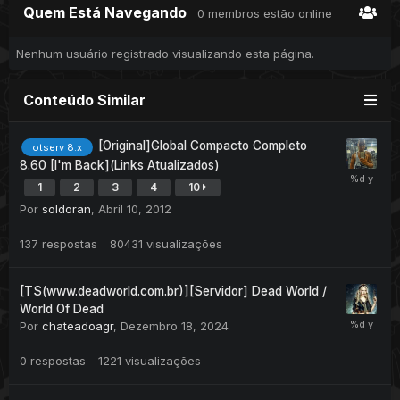
Quem Está Navegando
0 membros estão online
Nenhum usuário registrado visualizando esta página.
Conteúdo Similar
[Original]Global Compacto Completo
otserv 8.x
8.60 [I'm Back](Links Atualizados)
1
2
3
4
10
Por
soldoran
,
Abril 10, 2012
137
respostas
80431
visualizações
[TS(www.deadworld.com.br)][Servidor] Dead World /
World Of Dead
Por
chateadoagr
,
Dezembro 18, 2024
0
respostas
1221
visualizações