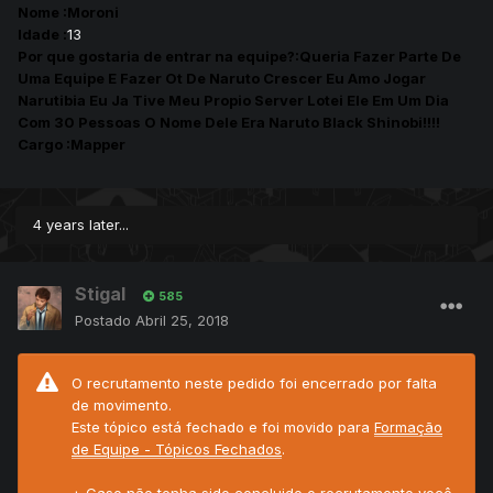
Nome :Moroni
Idade :
13
Por que gostaria de entrar na equipe?:Queria Fazer Parte De
Uma Equipe E Fazer Ot De Naruto Crescer Eu Amo Jogar
Narutibia Eu Ja Tive Meu Propio Server Lotei Ele Em Um Dia
Com 30 Pessoas O Nome Dele Era Naruto Black Shinobi!!!!
Cargo :Mapper
4 years later...
Stigal
585
Postado
Abril 25, 2018
O recrutamento neste pedido foi encerrado por falta
de movimento.
Este tópico está fechado e foi movido para
Formação
de Equipe - Tópicos Fechados
.