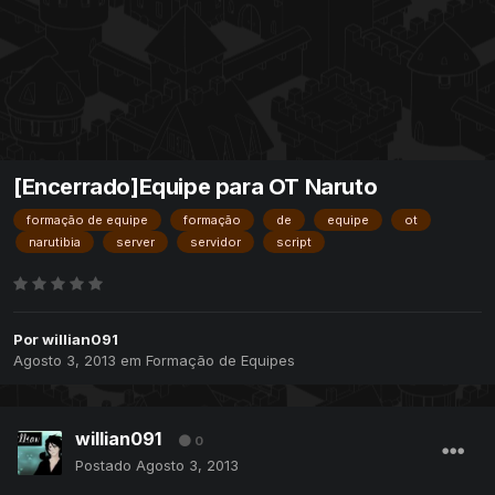
[Encerrado]Equipe para OT Naruto
formação de equipe
formação
de
equipe
ot
narutibia
server
servidor
script
Por
willian091
Agosto 3, 2013
em
Formação de Equipes
willian091
0
Postado
Agosto 3, 2013