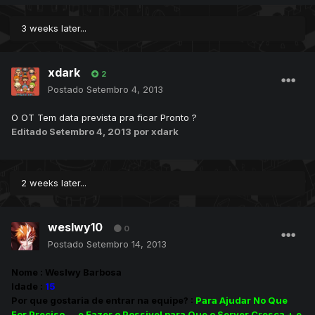
3 weeks later...
xdark
2
Postado
Setembro 4, 2013
O OT Tem data prevista pra ficar Pronto ?
Editado
Setembro 4, 2013
por xdark
2 weeks later...
weslwy10
0
Postado
Setembro 14, 2013
Nome : Weslwy Barbosa
Idade :
15
Por que gostaria de entrar na equipe? :
Para Ajudar No Que
For Preciso.... e Fazer o Possivel para Que o Server Cresça + e