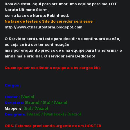
Bom olá estou aqui para arrumar uma equipe para meu OT
Naruto Ultimate Storm,
com a base de Naruto Robinhood.
Na fase de testes o Site do servidor será esse :
http://www.otnarutostorm.blogspot.com
O Servidor será um teste para decidir se continuará ou não,
ou seja se irá ser ter continuação
mas por enquanto preciso de uma equipe para transforma-lo
ainda mais original.
O servidor será Dedicado!
Quem quiser se alistar a equipe eis os cargos kkk
Cargos :
Hoster :
(Vazio)
Scripters:
(Bruno) / (Eu) / (Vazio)
Mappers:
(Eu) / (Vazio)
Designers:
(Vazio) / (Wallacex) / (Vazio)
OBS: Estamos precisando urgente de um HOSTER