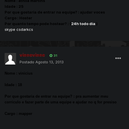
Nome : athila martins
Idade : 25
Por que gostaria de entrar na equipe? : ajudar voces
Cargo : Hoster
Por quanto tempo pode hostear? : (
24h todo dia
)
skype csdarkcs
vinnevinne
31
Postado
Agosto 13, 2013
Nome : vinicius
Idade : 18
Por que gostaria de entrar na equipe? : pra aumentar meu
corriculo e fazer parte de uma equipe e ajudar no q for presiso
Cargo : mapper