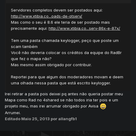
Servidores completos devem ser postados aqui:
http://www.xtibia.co...oads-de-otserv/
Mas como o seu é 8.6 ele teria de ser postado mais
precisamente aqui:
http://www.xtibia.co...serv-86x-e-87x/
Tem uma pasta chamada keylogger, peço que poste um
scam também
Você não deveria colocar os créditos da equipe do RadBr
que fez o mapa não?
Mas mesmo assim obrigado por contribuir.
Reportei para que algum dos moderadores movam e deem
uma olhada nessa pasta que está escrito keylogger.
Irei retirar a pasta pois deixei pq antes não queria postar meu
Mapa como Rad no 4shared se não todos iria ter pois e um
projeto meu, mas irei arrumar obrigado por Avisa
Arrumei.
Editado
Maio 25, 2013
por allangfb1