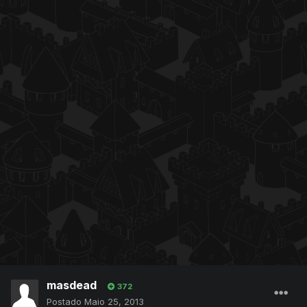
masdead
372
Postado
Maio 25, 2013