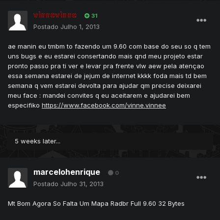
vinnevinne
31
Postado
Julho 1, 2013
ae manin eu tmbm to fazendo um 9.60 com base do seu so q tem
uns bugs e eu estarei consertando mais qnd meu projeto estar
pronto passo pra ti ver e levar pra frente vlw aew pela atençao
essa semana estarei de jejum de internet kkkk foda mais td bem
semana q vem estarei devolta para ajudar qm precise deixarei
meu face : mandei convites q eu aceitarem e ajudarei bem
especifiko
https://www.facebook.com/vinne.vinnee
5 weeks later...
marcelohenrique
0
Postado
Julho 31, 2013
Mt Bom Agora So Falta Um Mapa Radbr Full 9.60 32 Bytes