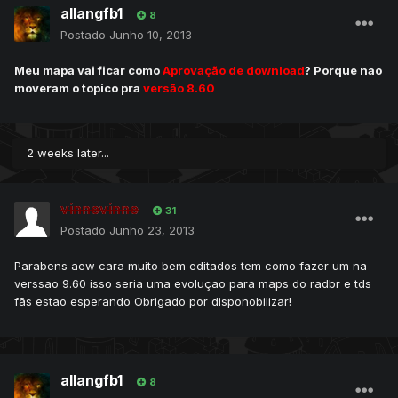
allangfb1
8
Postado
Junho 10, 2013
Meu mapa vai ficar como
Aprovação de download
? Porque nao
moveram o topico pra
versão 8.60
2 weeks later...
vinnevinne
31
Postado
Junho 23, 2013
Parabens aew cara muito bem editados tem como fazer um na
verssao 9.60 isso seria uma evoluçao para maps do radbr e tds
fãs estao esperando Obrigado por disponobilizar!
allangfb1
8