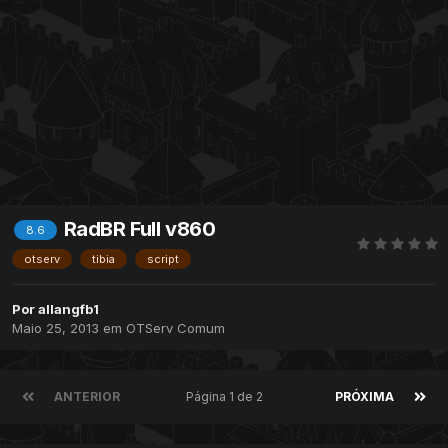
RadBR Full v860
8.6
otserv
tibia
script
Por
allangfb1
Maio 25, 2013
em
OTServ Comum
ANTERIOR
Página 1 de 2
PRÓXIMA