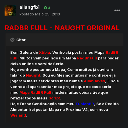
allangfb1
8
Postado
Maio 25, 2013
RADBR FULL - NAUGHT ORIGINAL
Citar
Bom Galera do
Xtibia
,
Venho aki postar meu Mapa
RadBR
Full
,
Muitos vem pedindo um Mapa
RadBr Full
para poder
deixa online e servido Serio
.
Hoje venho postar meu Mapa, Como muitos já ouviram
falar do
Naught
,
Sou eu Mesmo muitos me conhece e já
jogaram meus servidores meu nome é
Allan Alves
,
E hoje
venho aki aparesentar meu projeto que no caso seria
meu
Mapa RadBR Full
mudei muitas coisas tive que
refazer todos meus
Script
.
Hoje Fasso Continuação com meu
FusionBR
,
Se o Pedido
Almentar Irei postar Mapa na Proxima V2, com nova
Wisland
.