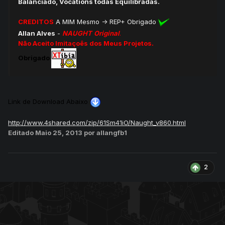
Balanciado, Vocations todas Equilibradas.
CREDITOS
A MIM Mesmo -> REP+ Obrigado
Allan Alves
-
NAUGHT
Original
.
Não Aceito Imitaçoês dos Meus Projetos.
Obrigado
Link de Download Abaixo
http://www.4shared.com/zip/61Sm41iO/Naught_v860.html
Editado
Maio 25, 2013
por allangfb1
2