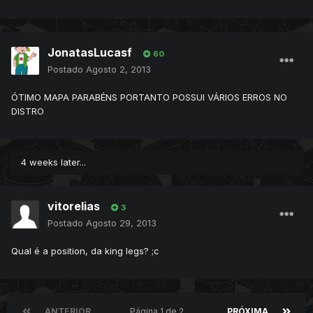
JonatasLucasf
60
Postado
Agosto 2, 2013
ÓTIMO MAPA PARABÉNS PORTANTO POSSUI VÁRIOS ERROS NO
DISTRO
4 weeks later...
vitorelias
3
Postado
Agosto 29, 2013
Qual é a position, da king legs? ;c
ANTERIOR
Página 1 de 2
PRÓXIMA