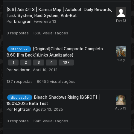
[8.6] AdinOTS | Karmia Map | Autoloot, Daily Rewards,
Task System, Raid System, Anti-Bot
Por
brungran
,
Fevereiro 13
0
respostas
1638
visualizações
[Original]Global Compacto Completo
otserv 8.x
8.60 [I'm Back](Links Atualizados)
1
2
3
4
10
Por
soldoran
,
Abril 10, 2012
137
respostas
80455
visualizações
Bleach Shadows Rising [BSROT] |
divulgação
18.08.2025 Beta Test
Por
Nightstar
,
Agosto 13, 2025
0
respostas
1945
visualizações