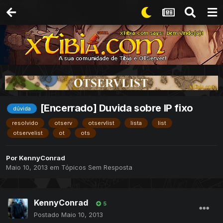
[Encerrado] Duvida sobre IP fixo
dúvida
resolvido
otserv
otservlist
lista
list
otservelist
ot
ots
Por
KennyConrad
Maio 10, 2013
em
Tópicos Sem Resposta
KennyConrad
5
Postado
Maio 10, 2013