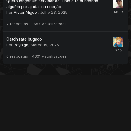
Quero lançar um servidor de Tibia e tô buscando
alguém pra ajudar na criação
Por
Victor Miguel
,
Julho 23, 2025
2
respostas
1657
visualizações
Catch rate bugado
Por
Raynigh
,
Março 19, 2025
0
respostas
4301
visualizações