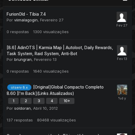
FurionOld - Tibia 7.4
Por
viimalagogin
,
Fevereiro 27
0
respostas
1300
visualizações
[8.6] AdinOTS | Karmia Map | Autoloot, Daily Rewards,
Task System, Raid System, Anti-Bot
Por
brungran
,
Fevereiro 13
0
respostas
1640
visualizações
[Original]Global Compacto Completo
otserv 8.x
8.60 [I'm Back](Links Atualizados)
1
2
3
4
10
Por
soldoran
,
Abril 10, 2012
137
respostas
80468
visualizações