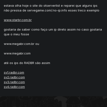
estava olha hoje o site do otserverlist e reparei que alguns ips
não presisa de servegame.com/.no-ip.info esses treco exemplo
www.starbr.com.br
gostaria de saber como faço um ip direto assim no caso gostaria
que o meu fosse
www.megabr.com.br ou
www.megabr.com
até os ips do RADBR são assim
sv1.radbr.com
sv2.radbr.com
sv3.radbr.com
sv4.radbr.com