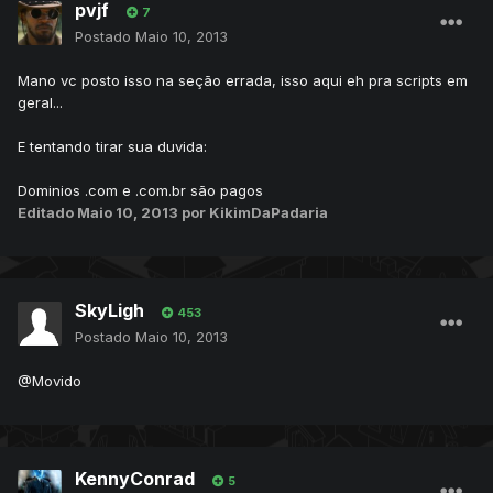
pvjf
7
Postado
Maio 10, 2013
Mano vc posto isso na seção errada, isso aqui eh pra scripts em
geral...
E tentando tirar sua duvida:
Dominios .com e .com.br são pagos
Editado
Maio 10, 2013
por KikimDaPadaria
SkyLigh
453
Postado
Maio 10, 2013
@Movido
KennyConrad
5