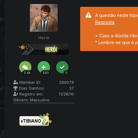
A questão neste tópi
Resposta
.
+ Caso a dúvida não 
Herói
* Lembre-se que é p
3.4k
585
0
Member ID:
289079
Dias Ganhos:
37
Registro em:
11/28/10
Gênero:
Masculino