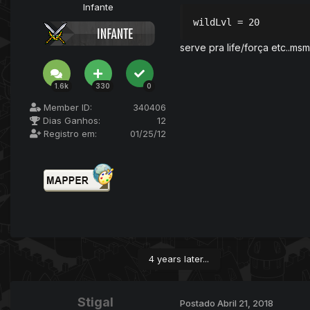
Infante
wildLvl = 20
serve pra life/força etc..ms
1.6k
330
0
Member ID:
340406
Dias Ganhos:
12
Registro em:
01/25/12
4 years later...
Stigal
Postado
Abril 21, 2018