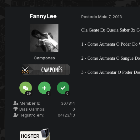
FannyLee
Postado
Maio 7, 2013
Ola Gente Eu Queria Saber 3x 
1 - Como Aumenta O Poder Do
Campones
2 - Como Aumenta O Sangue Do
3 - Como Aumentar O Poder Dos
29
3
0
Member ID:
367814
Dias Ganhos:
0
Registro em:
04/23/13