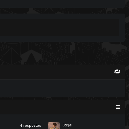
Stigal
4
respostas