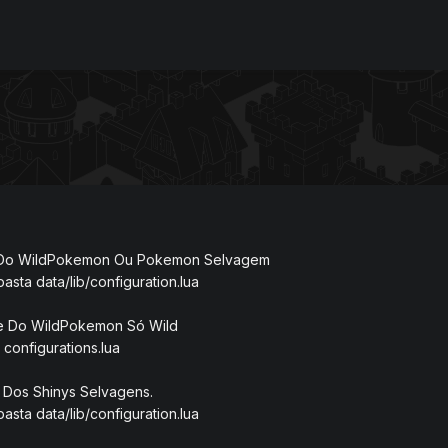
 Do WildPokemon Ou Pokemon Selvagem
sta data/lib/configuration.lua
e Do WildPokemon Só Wild
configurations.lua
 Dos Shinys Selvagens.
sta data/lib/configuration.lua