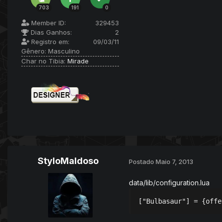
703
191
0
Member ID:
329453
Dias Ganhos:
2
Registro em:
09/03/11
Gênero:
Masculino
Char no Tibia:
Mirade
StyloMaldoso
Postado
Maio 7, 2013
data/lib/configuration.lua
["Bulbasaur"] = {offe