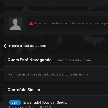
Este tópico está impedido de receber novos po
Ir para a lista de tópicos
Quem Está Navegando
0 membros estão online
Nenhum usuário registrado visualizando esta página.
Conteúdo Similar
[Encerrado] [Duvida] Spells.
spell
Por
endreox
,
Março 18, 2013