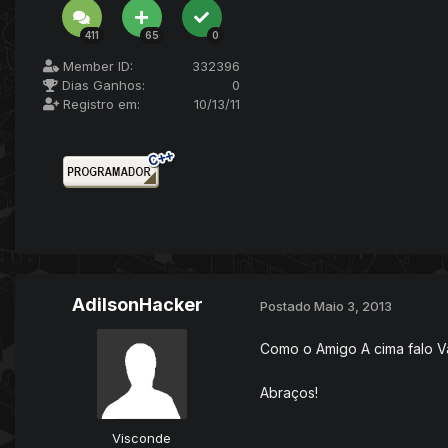
411
65
0
Member ID:
332396
Dias Ganhos:
0
Registro em:
10/13/11
AdilsonHacker
Postado
Maio 3, 2013
Como o Amigo A cima falo Va
Abraços!
Visconde