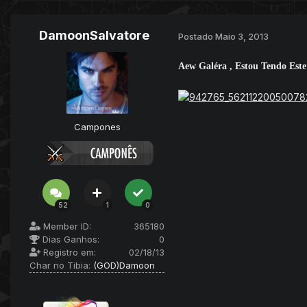
DamoonSalvatore
Postado
Maio 3, 2013
Aew Galéra , Estou Tendo Est
Campones
52
1
0
Member ID:
365180
Dias Ganhos:
0
Registro em:
02/18/13
Char no Tibia:
(GOD)Damoon