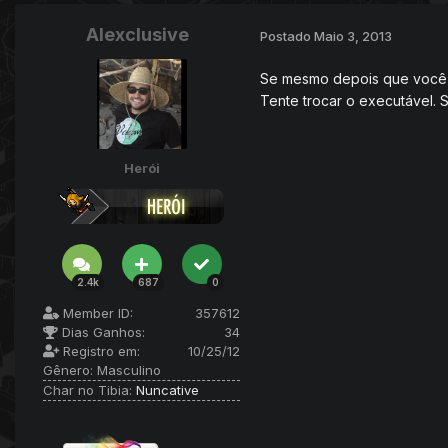
Alexclusive
Postado
Maio 3, 2013
Se mesmo depois que você t
Tente trocar o executável. 
Herói
2.4k
687
0
Member ID:
357612
Dias Ganhos:
34
Registro em:
10/25/12
Gênero:
Masculino
Char no Tibia:
Nuncative