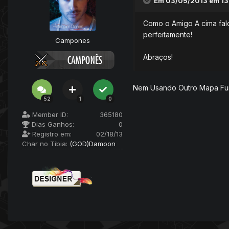
Em 03/05/2013 em 13:
Como o Amigo A cima falo
perfeitamente!
Campones
Abraços!
Nem Usando Outro Mapa Fu
52
1
0
Member ID:
365180
Dias Ganhos:
0
Registro em:
02/18/13
Char no Tibia:
(GOD)Damoon