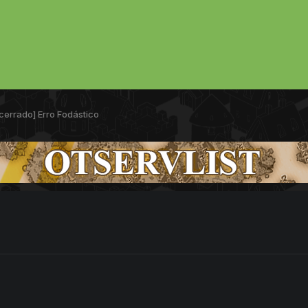
cerrado] Erro Fodástico