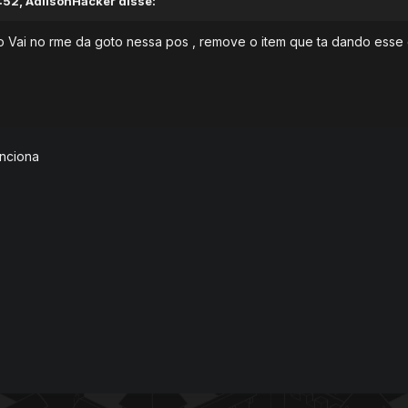
52, AdilsonHacker disse:
 Vai no rme da goto nessa pos , remove o item que ta dando esse e
nciona