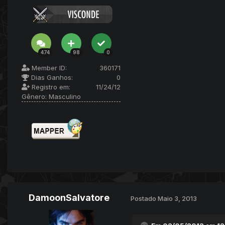
474
98
0
Member ID:
360171
Dias Ganhos:
0
Registro em:
11/24/12
Gênero:
Masculino
DamoonSalvatore
Postado
Maio 3, 2013