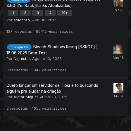
8.60 [I'm Back](Links Atualizados)
1
2
3
4
10
Por
soldoran
,
Abril 10, 2012
137
respostas
80415
visualizações
Bleach Shadows Rising [BSROT] |
divulgação
18.08.2025 Beta Test
Por
Nightstar
,
Agosto 13, 2025
0
respostas
1942
visualizações
Quero lançar um servidor de Tibia e tô buscando
alguém pra ajudar na criação
Por
Victor Miguel
,
Julho 23, 2025
2
respostas
1655
visualizações