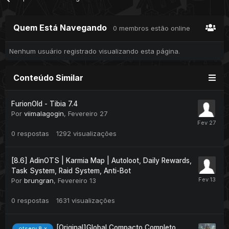
Quem Está Navegando
0 membros estão online
Nenhum usuário registrado visualizando esta página.
Conteúdo Similar
FurionOld - Tibia 7.4
Por
viimalagogin
,
Fevereiro 27
0
respostas
1292
visualizações
[8.6] AdinOTS | Karmia Map | Autoloot, Daily Rewards,
Task System, Raid System, Anti-Bot
Por
brungran
,
Fevereiro 13
0
respostas
1631
visualizações
[Original]Global Compacto Completo
otserv 8.x