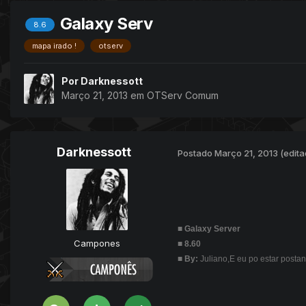
Galaxy Serv
8.6
mapa irado !
otserv
Por
Darknessott
Março 21, 2013
em
OTServ Comum
Darknessott
Postado
Março 21, 2013
(edita
■
Galaxy Server
Campones
■
8.60
■
By:
Juliano,E eu po estar posta