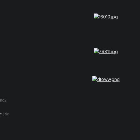
ano2
:
jNo