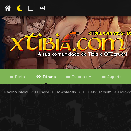
Portal
Fóruns
Tutoriais
Suporte
Página Inicial
OTServ
Downloads
OTServ Comum
Galaxy