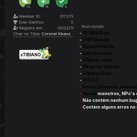
75
15
0
Member ID:
317375
Dias Ganhos:
0
-
Novo templo
Registro em:
05/22/11
-
10 VIPS Free
Char no Tibia:
Coronel Kikaos
-
1 VIP Donate
-
System Points
-
Sala Donates
-
3 Novas citys
-
28 novas quests
-
5 Novos Sets
-
TFS 3.1
-
Novos Sistemas instala
-
Novos
monstros, NPc's 
-
Não contém nenhum bug
-
Contém alguns erros no d