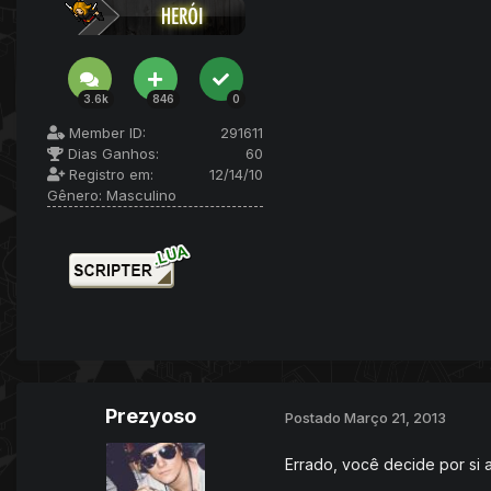
3.6k
846
0
Member ID:
291611
Dias Ganhos:
60
Registro em:
12/14/10
Gênero:
Masculino
Prezyoso
Postado
Março 21, 2013
Errado, você decide por si