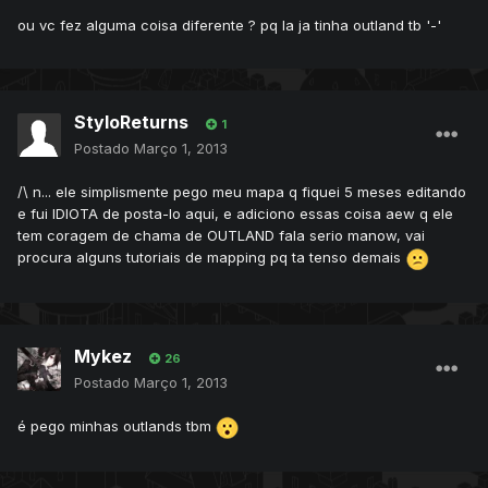
ou vc fez alguma coisa diferente ? pq la ja tinha outland tb '-'
StyloReturns
1
Postado
Março 1, 2013
/\ n... ele simplismente pego meu mapa q fiquei 5 meses editando
e fui IDIOTA de posta-lo aqui, e adiciono essas coisa aew q ele
tem coragem de chama de OUTLAND fala serio manow, vai
procura alguns tutoriais de mapping pq ta tenso demais
Mykez
26
Postado
Março 1, 2013
é pego minhas outlands tbm