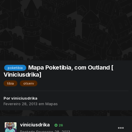
Mapa Poketibia, com Outland [
poketibia
Viniciusdrika]
tibia
otserv
Por
viniciusdrika
Fevereiro 28, 2013
em
Mapas
viniciusdrika
26
Postado
Fevereiro 28, 2013