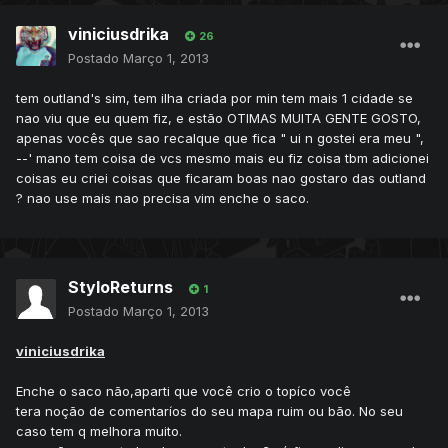
viniciusdrika
26
Postado
Março 1, 2013
tem outland's sim, tem ilha criada por min tem mais 1 cidade se
nao viu que eu quem fiz, e estão OTIMAS MUITA GENTE GOSTO,
apenas vocês que sao recalque que fica " ui n gostei era meu ",
--' mano tem coisa de vcs mesmo mais eu fiz coisa tbm adicionei
coisas eu criei coisas que ficaram boas nao gostaro das outland
? nao use mais nao precisa vim enche o saco.
StyloReturns
1
Postado
Março 1, 2013
viniciusdrika
Enche o saco não,aparti que você crio o topíco você
tera noção de comentaríos do seu mapa ruim ou bão. No seu
caso tem q melhora muito.