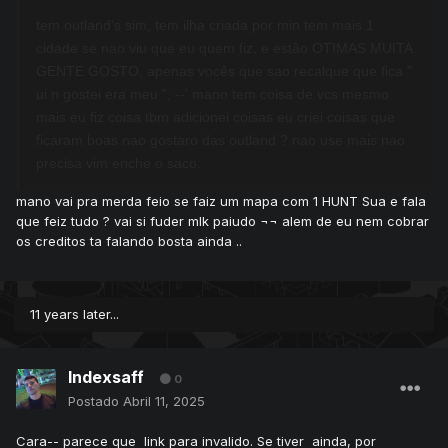
tem outland's sim, tem ilha criada por min tem mais 1
cidade se nao viu que eu quem fiz, e estão OTIMAS MUITA
GENTE GOSTO, apenas vocês que sao recalque que fica "
ui n gostei era meu ", --' mano tem coisa de vcs mesmo
mais eu fiz coisa tbm adicionei coisas eu criei coisas que
ficaram boas nao gostaro das outland ? nao use mais nao
precisa vim enche o saco.
mano vai pra merda feio se faiz um mapa com 1 HUNT Sua e fala
que feiz tudo ? vai si fuder mlk paiudo ¬¬ alem de eu nem cobrar
os creditos ta falando bosta ainda ..
11 years later...
Indexsaff
0
Postado
Abril 11, 2025
Cara-- parece que link para invalido. Se tiver ainda, por