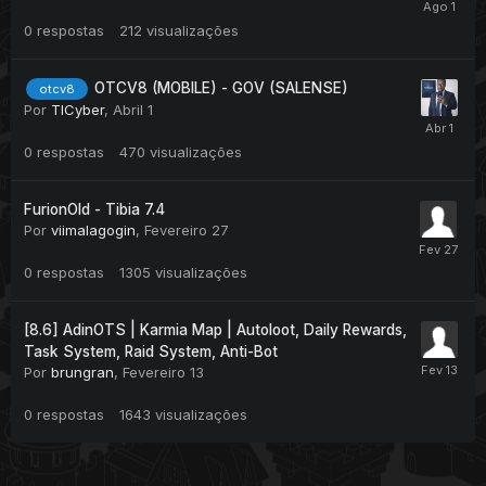
0
respostas
212
visualizações
OTCV8 (MOBILE) - GOV (SALENSE)
otcv8
Por
TICyber
,
Abril 1
0
respostas
470
visualizações
FurionOld - Tibia 7.4
Por
viimalagogin
,
Fevereiro 27
0
respostas
1305
visualizações
[8.6] AdinOTS | Karmia Map | Autoloot, Daily Rewards,
Task System, Raid System, Anti-Bot
Por
brungran
,
Fevereiro 13
0
respostas
1643
visualizações