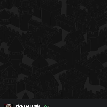
rickserraglia
2