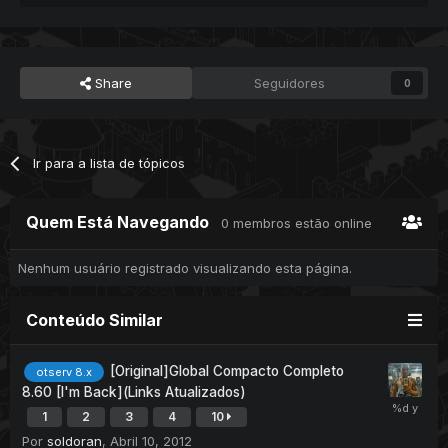
Share
Seguidores
0
Ir para a lista de tópicos
Quem Está Navegando
0 membros estão online
Nenhum usuário registrado visualizando esta página.
Conteúdo Similar
[Original]Global Compacto Completo
otserv 8.x
8.60 [I'm Back](Links Atualizados)
1
2
3
4
10
Por
soldoran
,
Abril 10, 2012