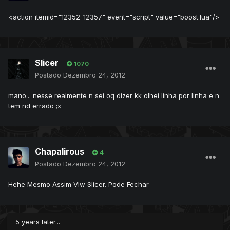
<action itemid="12352-12357" event="script" value="boost.lua"/>
Slicer
1070
Postado
Dezembro 24, 2012
mano... nesse realmente n sei oq dizer kk olhei linha por linha e n
tem nd errado ;x
Chapalirous
4
Postado
Dezembro 24, 2012
Hehe Mesmo Assim Vlw Slicer. Pode Fechar
5 years later...