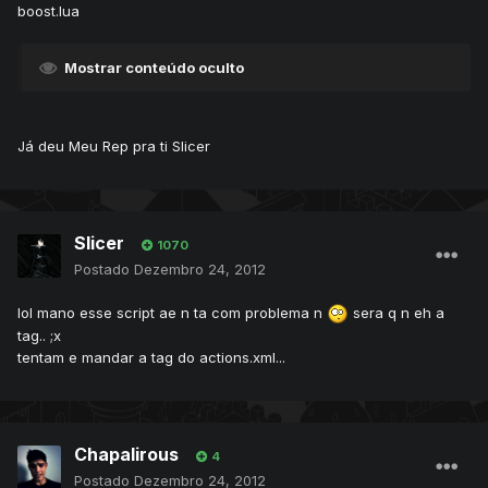
boost.lua
Mostrar conteúdo oculto
Já deu Meu Rep pra ti Slicer
Slicer
1070
Postado
Dezembro 24, 2012
lol mano esse script ae n ta com problema n
sera q n eh a
tag.. ;x
tentam e mandar a tag do actions.xml...
Chapalirous
4
Postado
Dezembro 24, 2012