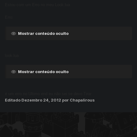
Estou com um Erro no meu Look.lua
Erro:
Mostrar conteúdo oculto
look.lua
Mostrar conteúdo oculto
é um erro no Ultimo end eu não sei se devo Tirar
Editado
Dezembro 24, 2012
por Chapalirous