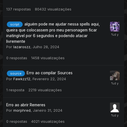
137
respostas
80432
visualizações
alguém pode me ajudar nessa spells aqui,
script
queira que colocassem pro meu personagem ficar
inatingível por 6 segundos e podendo atacar
livremente
Por
lazaroszz
,
Julho 28, 2024
0
respostas
1458
visualizações
Erro ao compilar Sources
source
Por
Fawkzz12
,
Fevereiro 22, 2024
1
resposta
2219
visualizações
Erro ao abrir Remeres
Por
morphred
,
Janeiro 31, 2024
0
respostas
4021
visualizações