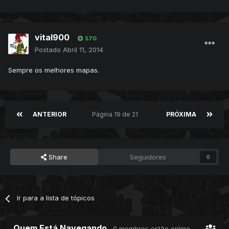
vital900
570
Postado
Abril 11, 2014
Sempre os melhores mapas.
ANTERIOR
Página 19 de 21
PRÓXIMA
Share
Seguidores
0
Ir para a lista de tópicos
Quem Está Navegando
0 membros estão online