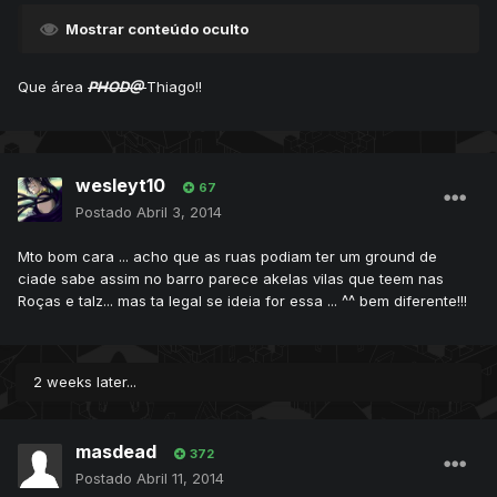
Mostrar conteúdo oculto
Que área
PHOD@
Thiago!!
wesleyt10
67
Postado
Abril 3, 2014
Mto bom cara ... acho que as ruas podiam ter um ground de
ciade sabe assim no barro parece akelas vilas que teem nas
Roças e talz... mas ta legal se ideia for essa ... ^^ bem diferente!!!
2 weeks later...
masdead
372
Postado
Abril 11, 2014