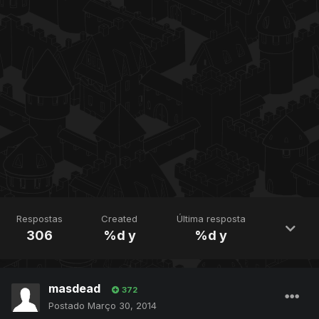
Respostas
Created
Última resposta
306
%d y
%d y
masdead
372
Postado
Março 30, 2014