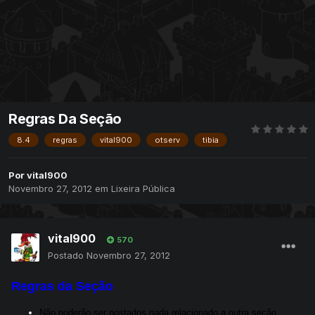
Regras Da Seção
8.4
regras
vital900
otserv
tibia
Por
vital900
Novembro 27, 2012
em
Lixeira Pública
vital900
570
Postado
Novembro 27, 2012
Regras da Seção
Não poderão ser postados nada relacionado a outra seção.