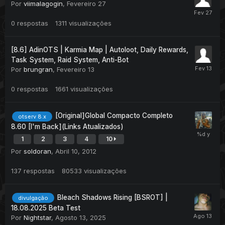
Por
viimalagogin
,
Fevereiro 27
0
respostas
1311
visualizações
[8.6] AdinOTS | Karmia Map | Autoloot, Daily Rewards,
Task System, Raid System, Anti-Bot
Por
brungran
,
Fevereiro 13
0
respostas
1661
visualizações
[Original]Global Compacto Completo
otserv 8.x
8.60 [I'm Back](Links Atualizados)
1
2
3
4
10
Por
soldoran
,
Abril 10, 2012
137
respostas
80533
visualizações
Bleach Shadows Rising [BSROT] |
divulgação
18.08.2025 Beta Test
Por
Nightstar
,
Agosto 13, 2025