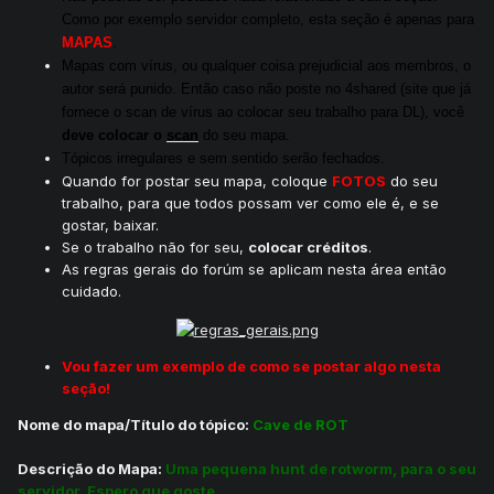
Como por exemplo servidor completo, esta seção é apenas para
MAPAS
.
Mapas com vírus, ou qualquer coisa prejudicial aos membros, o
autor será punido. Então caso não poste no 4shared (site que já
fornece o scan de vírus ao colocar seu trabalho para DL), você
deve colocar o
scan
do seu mapa.
Tópicos irregulares e sem sentido serão fechados.
Quando for postar seu mapa, coloque
FOTOS
do seu
trabalho, para que todos possam ver como ele é, e se
gostar, baixar.
Se o trabalho não for seu,
colocar créditos
.
As regras gerais do forúm se aplicam nesta área então
cuidado.
Vou fazer um exemplo de como se postar algo nesta
seção!
Nome do mapa/Título do tópico:
Cave de ROT
Descrição do Mapa:
Uma pequena hunt de rotworm, para o seu
servidor. Espero que goste.