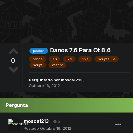
Danos 7.6 Para Ot 8.6
pedido
0
danos
7.6
8.6
tibia
scripts lua
script
otserv
Perguntado por
mosca1213
,
Outubro 16, 2012
Pergunta
mosca1213
0
Postado
Outubro 16, 2012