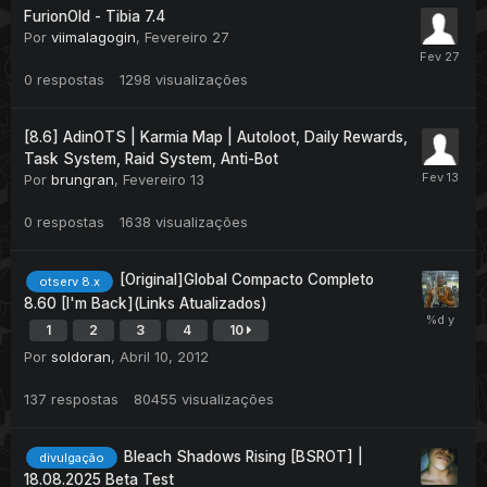
FurionOld - Tibia 7.4
Por
viimalagogin
,
Fevereiro 27
0
respostas
1298
visualizações
[8.6] AdinOTS | Karmia Map | Autoloot, Daily Rewards,
Task System, Raid System, Anti-Bot
Por
brungran
,
Fevereiro 13
0
respostas
1638
visualizações
[Original]Global Compacto Completo
otserv 8.x
8.60 [I'm Back](Links Atualizados)
1
2
3
4
10
Por
soldoran
,
Abril 10, 2012
137
respostas
80455
visualizações
Bleach Shadows Rising [BSROT] |
divulgação
18.08.2025 Beta Test