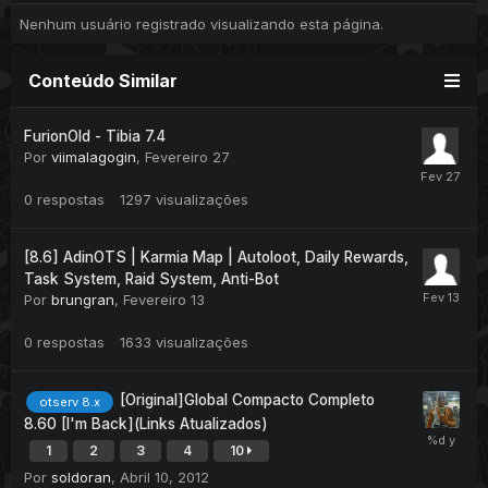
Nenhum usuário registrado visualizando esta página.
Conteúdo Similar
FurionOld - Tibia 7.4
Por
viimalagogin
,
Fevereiro 27
0
respostas
1297
visualizações
[8.6] AdinOTS | Karmia Map | Autoloot, Daily Rewards,
Task System, Raid System, Anti-Bot
Por
brungran
,
Fevereiro 13
0
respostas
1633
visualizações
[Original]Global Compacto Completo
otserv 8.x
8.60 [I'm Back](Links Atualizados)
1
2
3
4
10
Por
soldoran
,
Abril 10, 2012