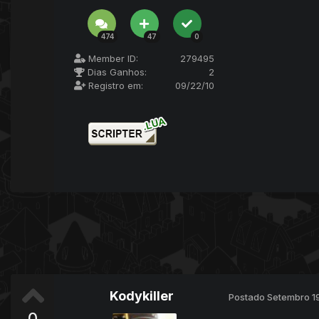
474
47
0
Member ID:
279495
Dias Ganhos:
2
Registro em:
09/22/10
Kodykiller
Postado
Setembro 1
0