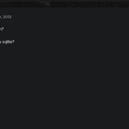
9, 2012
n?
 sqlite?