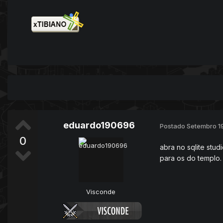
eduardo190696
Postado
Setembro 1
0
abra no sqlite stu
para os do templo.
Visconde