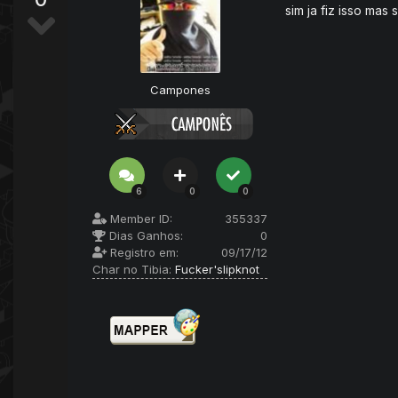
sim ja fiz isso ma
Campones
6
0
0
Member ID:
355337
Dias Ganhos:
0
Registro em:
09/17/12
Char no Tibia:
Fucker'slipknot