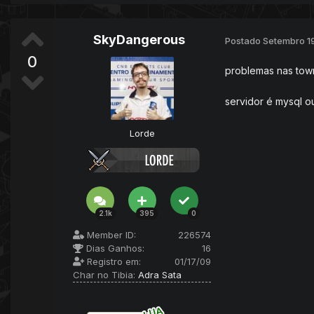
SkyDangerous
Postado
Setembro 1
0
problemas nas tow
servidor é mysql ou
Lorde
2.1k
395
0
Member ID:
226574
Dias Ganhos:
16
Registro em:
01/17/09
Char no Tibia:
Adra Sata