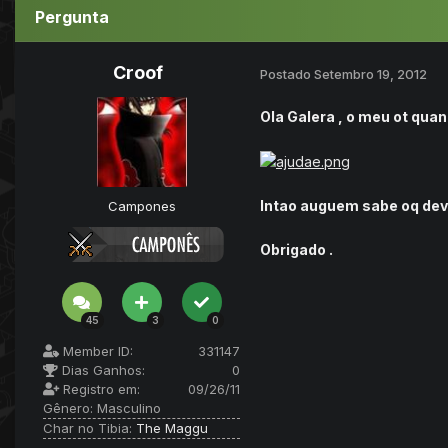
Pergunta
Croof
Postado
Setembro 19, 2012
Ola Galera , o meu ot quan
Intao auguem sabe oq devo
Campones
Obrigado .
45
3
0
Member ID:
331147
Dias Ganhos:
0
Registro em:
09/26/11
Gênero:
Masculino
Char no Tibia:
The Maggu