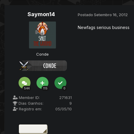
Saymon14
Postado
Setembro 16, 2012
Newfags serious business
Conde
544
115
0
Member ID:
271631
Dias Ganhos:
9
Registro em:
05/05/10