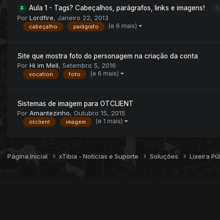
Aula 1 - Tags? Cabeçalhos, parágrafos, links e imagens!
1
Por
Lordfire
,
Janeiro 22, 2013
(e 6 mais)
cabeçalho
parágrafo
Site que mostra foto do personagem na criação da conta
Por
Hi im Mell
,
Setembro 5, 2016
(e 6 mais)
vocation
foto
Sistemas de imagem para OTCLIENT
Por
Amantezinho
,
Outubro 15, 2015
(e 1 mais)
otclient
imagem
Página Inicial
xTibia - Notícias e Suporte
Soluções
Lixeira Pú