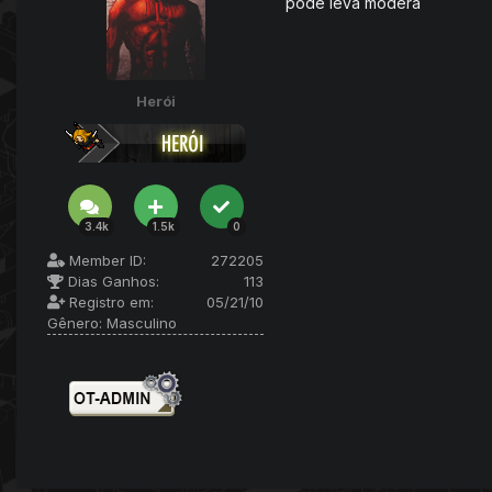
pode leva modera
Herói
3.4k
1.5k
0
Member ID:
272205
Dias Ganhos:
113
Registro em:
05/21/10
Gênero:
Masculino