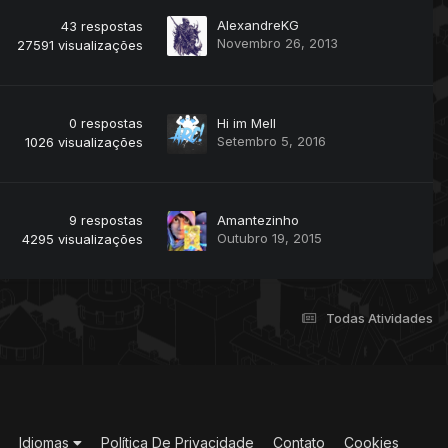
AlexandreKG
43
respostas
Novembro 26, 2013
27591
visualizações
0
respostas
Hi im Mell
Setembro 5, 2016
1026
visualizações
9
respostas
Amantezinho
Outubro 19, 2015
4295
visualizações
Todas Atividades
Idiomas
Política De Privacidade
Contato
Cookies