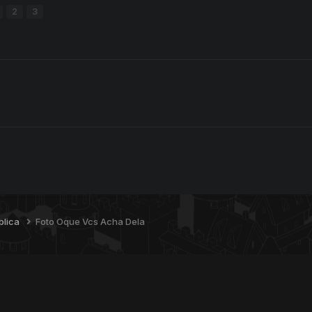
2
3
blica
Foto Oque Vcs Acha Dela