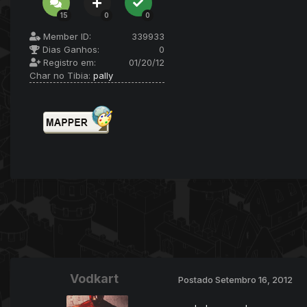
15
0
0
Member ID:
339933
Dias Ganhos:
0
Registro em:
01/20/12
Char no Tibia:
pally
Vodkart
Postado
Setembro 16, 2012