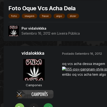
Foto Oque Vcs Acha Dela
foto
imagem
frase
algo
dizer
Por
vidalokkka
Setembro 16, 2012
em
Lixeira Pública
vidalokkka
Postado
Setembro 16, 2012
oq vcs acha dessa imagem
então oq vcs acha tem algo 
Campones