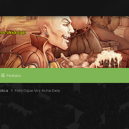
Pedidos
blica
Foto Oque Vcs Acha Dela