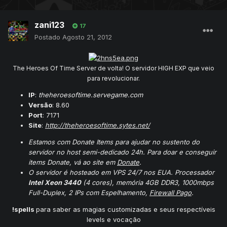
zani123
17
Postado
Agosto 21, 2012
The Heroes Of Time Server de volta! O servidor HIGH EXP que veio
para revolucionar.
IP
:
theheroesoftime.servegame.com
Versão
: 8.60
Port
: 7171
Site
:
http://theheroesoftime.sytes.net/
Estamos com Donate Items para ajudar no sustento do
servidor no host semi-dedicado 24h. Para doar e conseguir
items Donate, vá ao site em
Donate
.
O servidor é hosteado em VPS 24/7 nos EUA.
Processador
Intel Xeon 3440
(4 cores), memória 4GB DDR3, 1000mbps
Full-Duplex, 2 IPs com Espelhamento,
Firewall Pago
.
!spells
para saber as magias customizadas e seus respectíveis
levels e vocação