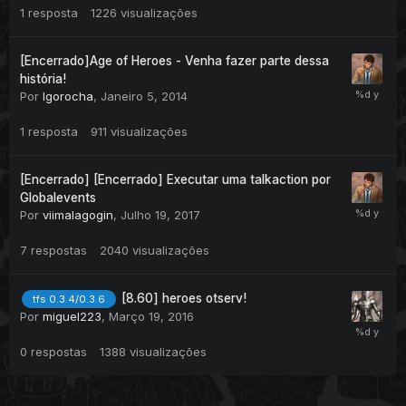
1
resposta
1226
visualizações
[Encerrado]Age of Heroes - Venha fazer parte dessa
história!
Por
Igorocha
,
Janeiro 5, 2014
1
resposta
911
visualizações
[Encerrado] [Encerrado] Executar uma talkaction por
Globalevents
Por
viimalagogin
,
Julho 19, 2017
7
respostas
2040
visualizações
[8.60] heroes otserv!
tfs 0.3.4/0.3.6
Por
miguel223
,
Março 19, 2016
0
respostas
1388
visualizações