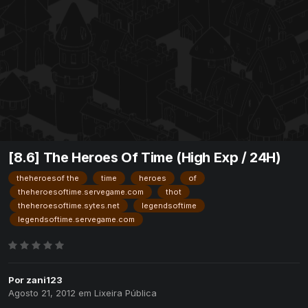
[8.6] The Heroes Of Time (High Exp / 24H)
theheroesof the
time
heroes
of
theheroesoftime.servegame.com
thot
theheroesoftime.sytes.net
legendsoftime
legendsoftime.servegame.com
Por
zani123
Agosto 21, 2012
em
Lixeira Pública