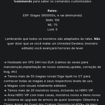
!commands
para saber os comandos customizados
Rates:
EXP: Stages (900000x, e vai diminuindo)
Skills: 100
ML: 70
Loot: 5
Lembrando que todos os monstros são adaptados às rates.
Não
quer dizer que se você matar um Unrested Deviless (monstro
editado) você avançará horrores de level.
=> Hosteado em VPS 24H nos EUA (caímos às vezes para
manutenção,implantação de novos sistemas,update, correção de
bug, etc)
=> Temos mais de 50 magias novas! Diga !spell no OT para
conhecer todas as magias e seus respectivos levels de uso.
=> Magias com visuais totalmente editados
=> Temos mais de 20 monstros novos, incluindo os HERO VIP.
=> Área HERO VIP com mais casas, monstros novos e items novos
=> Sistema de upgrade de armors de quest (exemplo: Obtenha a
Chaos Armor da Quest dos Cratons [monstro lvl 400k+ da Hero