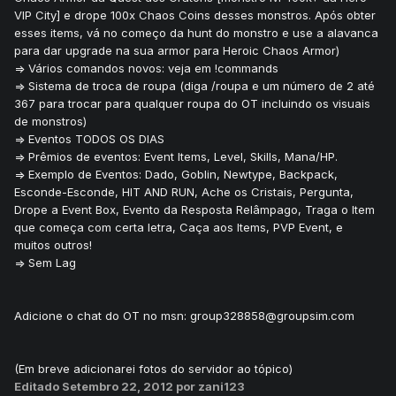
VIP City] e drope 100x Chaos Coins desses monstros. Após obter
esses items, vá no começo da hunt do monstro e use a alavanca
para dar upgrade na sua armor para Heroic Chaos Armor)
=> Vários comandos novos: veja em !commands
=> Sistema de troca de roupa (diga /roupa e um número de 2 até
367 para trocar para qualquer roupa do OT incluindo os visuais
de monstros)
=> Eventos TODOS OS DIAS
=> Prêmios de eventos: Event Items, Level, Skills, Mana/HP.
=> Exemplo de Eventos: Dado, Goblin, Newtype, Backpack,
Esconde-Esconde, HIT AND RUN, Ache os Cristais, Pergunta,
Drope a Event Box, Evento da Resposta Relâmpago, Traga o Item
que começa com certa letra, Caça aos Items, PVP Event, e
muitos outros!
=> Sem Lag
Adicione o chat do OT no msn: group328858@groupsim.com
(Em breve adicionarei fotos do servidor ao tópico)
Editado
Setembro 22, 2012
por zani123