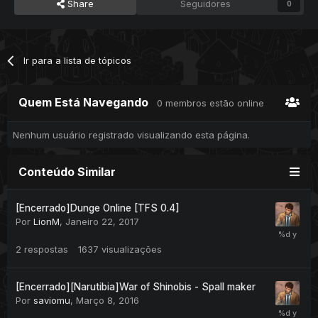
Share
Seguidores
0
Ir para a lista de tópicos
Quem Está Navegando
0 membros estão online
Nenhum usuário registrado visualizando esta página.
Conteúdo Similar
[Encerrado]Dunge Online [TFS 0.4]
Por
LionM
,
Janeiro 22, 2017
2
respostas
1637
visualizações
[Encerrado][Narutibia]War of Shinobis - Spall maker
Por
saviomu
,
Março 8, 2016