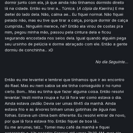
dormir junto com ela, já que ainda não tínhamos dormido direito
lá na cidade. Então eu tirei a... Túnica. (
A cópia da Kaeriro
.) E me
deitei do lado dela. Não, calma ae... Eu fiquei normal. Não fiquei
pelado não, mas eu tive que tirar a calça, porque dormir de calça
cumprida... Ninguém merece, né? Então ela virou de costas pra
mim, pegou minha mão, passou pela cintura dela e ficou
segurando encostada nos seios dela. Igual quando alguém pega
seu ursinho de pelúcia e dorme abraçado com ele. Então a gente
dormiu de conchinha... xD
No dia Seguinte...
Então eu me levantei e lembrei que tínhamos que ir ao encontro
do Rael. Mas eu nem sabia se ele tinha conseguido ir no rumo
certo. Bom... Mas eu tinha que fazer alguma coisa. Então resolvi
levantar. Vesti minha roupa e fui lá fora ver como estava o dia.
Ainda estava
cedão
. Devia ser umas 6h45 da manhã. Ainda
estava frio e as árvores tinham umas gotinhas de água nas
folhas. Estava um clima bem diferente. Eu resolvi entrar de novo,
por que lá fora estava frio. Então fiquei de boa lá...
Eu me arrumei, talz... Tomei meu café da manhã e fiquei