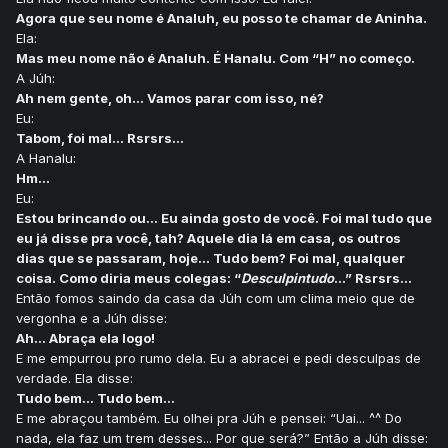
Agora que seu nome é Analuh, eu posso te chamar de Aninha.
Ela:
Mas meu nome não é Analuh. É Hanalu. Com “H” no começo.
A Júh:
Ah nem gente, oh... Vamos parar com isso, né?
Eu:
Tabom, foi mal... Rsrsrs...
A Hanalu:
Hm...
Eu:
Estou brincando ou... Eu ainda gosto de você. Foi mal tudo que
eu já disse pra você, tah? Aquele dia lá em casa, os outros
dias que se passaram, hoje... Tudo bem? Foi mal, qualquer
coisa. Como diria meus colegas: “
Desculpintudo
...” Rsrsrs...
Então fomos saindo da casa da Júh com um clima meio que de
vergonha e a Júh disse:
Ah... Abraça ela logo!
E me empurrou pro rumo dela. Eu a abracei e pedi desculpas de
verdade. Ela disse:
Tudo bem... Tudo bem...
E me abraçou também. Eu olhei pra Júh e pensei: “Uai... ^^ Do
nada, ela faz um trem desses... Por que será?” Então a Júh disse: