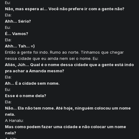
Eu:
Não, mas espera aí... Você não prefere ir com a gente não?
Ela:
Ahh... Sério?
Eu:
É... Vamos?
Ela:
Ahh... Tah... =)
Então a gente foi indo. Rumo ao norte. Tínhamos que chegar
nessa cidade que eu ainda nem sei o nome. Eu:
Aliás, Júh... Qual é o nome dessa cidade que a gente está indo
pra achar a Amanda mesmo?
Ela:
Ah... É a cidade sem nome.
Eu:
Esse é o nome dela?
Ela:
Não... Ela não tem nome. Até hoje, ninguém colocou um nome
nela.
A Hanalu:
Mas como podem fazer uma cidade e não colocar um nome
nela?
A Júh: