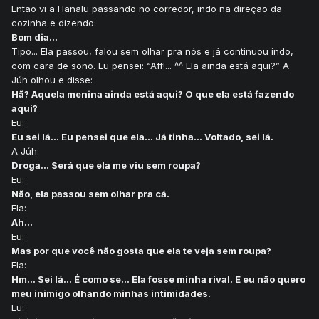
Então vi a Hanalu passando no corredor, indo na direção da
cozinha e dizendo:
Bom dia...
Tipo... Ela passou, falou sem olhar pra nós e já continuou indo,
com cara de sono. Eu pensei: “Aff!... ^^ Ela ainda está aqui?” A
Júh olhou e disse:
Hã? Aquela menina ainda está aqui? O que ela está fazendo
aqui?
Eu:
Eu sei lá... Eu pensei que ela... Já tinha... Voltado, sei lá.
A Júh:
Droga... Será que ela me viu sem roupa?
Eu:
Não, ela passou sem olhar pra cá.
Ela:
Ah...
Eu:
Mas por que você não gosta que ela te veja sem roupa?
Ela:
Hm... Sei lá... É como se... Ela fosse minha rival. E eu não quero
meu inimigo olhando minhas intimidades.
Eu: