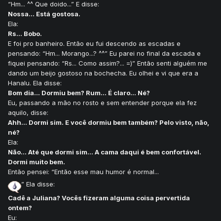
“Hm... ^^ Que doido...” E disse:
Nossa... Está gostosa.
Ela:
Rs... Bobo.
E foi pro banheiro. Então eu fui descendo as escadas e
pensando: “Hm... Morango...? ^^” Eu parei no final da escada e
fiquei pensando: “Rs... Como assim?... =)” Então senti alguém me
dando um beijo gostoso na bochecha. Eu olhei e vi que era a
Hanalu. Ela disse:
Bom dia... Dormiu bem? Rum... É claro... Né?
Eu, passando a mão no rosto e sem entender porque ela fez
aquilo, disse:
Ahh... Dormi sim. E você dormiu bem também? Pelo visto, não,
né?
Ela:
Não... Até que dormi sim... A cama daqui é bem confortável.
Dormi muito bem.
Então pensei: “Então esse mau humor é normal...
” Ela disse:
Cadê a Juliana? Vocês fizeram alguma coisa pervertida
ontem?
Eu: