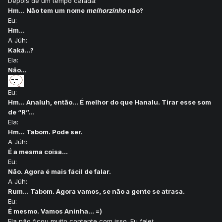
Depois de um tempo calada:
Hm... Não tem um nome
melhorzinho
não?
Eu:
Hm...
A Júh:
Kaká...?
Ela:
Não...
Eu:
Hm... Analuh, então... É melhor do que Hanalu. Tirar esse som
de “R”...
Ela:
Hm... Tabom. Pode ser.
A Júh:
É a mesma coisa...
Eu:
Não. Agora é mais fácil de falar.
A Júh:
Rum... Tabom. Agora vamos, se não a gente se atrasa.
Eu:
É mesmo. Vamos Aninha... =)
Ela não ficou muito contente com isso. Eu falei: