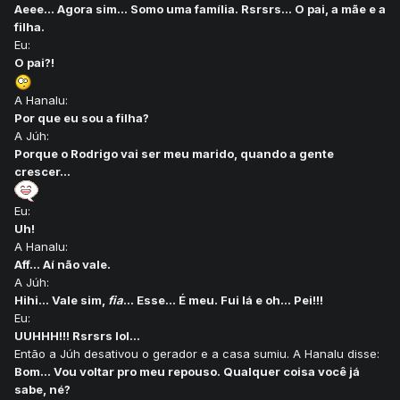
Aeee... Agora sim... Somo uma família. Rsrsrs... O pai, a mãe e a
filha.
Eu:
O pai?!
A Hanalu:
Por que eu sou a filha?
A Júh:
Porque o Rodrigo vai ser meu marido, quando a gente
crescer...
Eu:
Uh!
A Hanalu:
Aff... Aí não vale.
A Júh:
Hihi... Vale sim,
fia
... Esse... É meu. Fui lá e oh... Pei!!!
Eu:
UUHHH!!! Rsrsrs lol...
Então a Júh desativou o gerador e a casa sumiu. A Hanalu disse:
Bom... Vou voltar pro meu repouso. Qualquer coisa você já
sabe, né?