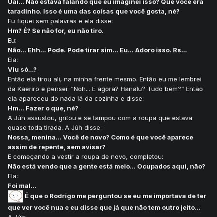
Uai... Não estava falando que eu imaginei isso? Que você era
taradinho. Isso é uma das coisas que você gosta, né?
Eu fiquei sem palavras e ela disse:
Hm? É? Se não for, eu não tiro.
Eu:
Não... Ehh... Pode. Pode tirar sim... Eu... Adoro isso. Rs...
Ela:
Viu só...?
Então ela tirou ali, na minha frente mesmo. Então eu me lembrei
da Kaeriro e pensei: “Noh... E agora? Hanalu? Tudo bem?” Então
ela apareceu do nada lá da cozinha e disse:
Hm... Fazer o que, né?
A Júh assustou, gritou e se tampou com a roupa que estava
quase toda tirada. A Júh disse:
Nossa, menina... Você de novo? Como é que você aparece
assim de repente, sem avisar?
E começando a vestir a roupa de novo, completou:
Não está vendo que a gente está meio... Ocupados aqui, não?
Ela:
Foi mal...
É que o Rodrigo me perguntou se eu me importava de ter
que ver você nua e eu disse que já que não tem outro jeito...