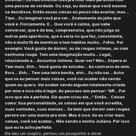
uma pessoa de verdade. Ou seja, eu deixei que você mesma
se decidisse. Então essas coisas eu posso não acertar, mas...
Tipo... Eu imaginei você pra ser... Exatamente do jeito que
você é. Fisicamente. E... Que você é calma, que sabe
conversar, que é de boa, compreensiva, que não julga os
outros pela aparência, que é séria no que faz, consistente,
não é muito fã de mentiras e tem hábitos muito... Fofos. Por
exemplo: Você gosta de dormir, ou de roupas intimas, ou com
nenhuma roupa. Tem uma imaginação muito... Legal,
relacionada a... Assuntos íntimos. Quer ver? Não... Espera aí.
Tem mais. Ehh... Você gosta de estudar... Ao contrario de mim.
Rsrs... Ehh... Tem uma letra bonita, ehh... Eu não sei... Acho
que se eu pensar mais coisas, você vai acabar não sendo
quem eu quero. Vai acabar sendo alguém totalmente criada
por mim e isso não é legal. As pessoas iam pensar: “Aff... Por
isso que ela é perfeita. Ele quem criou ela...” Então... Coisas
como: Sua personalidade, as coisas em que você acredita,
suas vontades, suas manias... Se bem que dormir sem roupas
parece ser uma mania pra mim. Mas é isso. Se eu criar mais
coisas, você vai acabar... Não sendo a minha Juliana. Por isso
que eu te acho perfeita.
Ela deu um suspiro, pensou um pouquinho e disse: