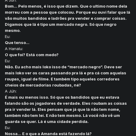
Bom... Pelo menos, é isso que dizem. Que o ultimo nome dela
morreu com a pessoa que colocou. Porque eu ouvi falar que lá
vão muitos bandidos e ladrões pra vender e comprar coisas.
Digamos que lá é tipo um mercado negro. Só que negro
mesmo.
Eu:
Que tenso...
A Hanalu:
O que foi? Está com medo?
Eu:
Não. Eu acho mais loko isso de “mercado negro”. Deve ser
mais loko ver os caras passando pra lá e pra cá com aquelas
roupas, igual de filme. E também tipo aqueles corredores
cheios de mercadorias roubadas, né?
A Júh:
É mais ou menos isso. Só que os bandidos que eu estava
falando são os jogadores de verdade. Eles roubam as coisas
pra ir vender lá. Eles pensam que já que lá não tem nome,
também não tem lei. E não tem mesmo. Lá você não vê um
guarda se quer. Lá é uma cidade perdida.
Eu:
Nossa... E o que a Amanda está fazendo lá?