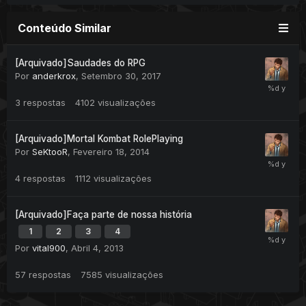
Conteúdo Similar
[Arquivado]Saudades do RPG
Por
anderkrox
,
Setembro 30, 2017
3
respostas
4102
visualizações
[Arquivado]Mortal Kombat RolePlaying
Por
SeKtooR
,
Fevereiro 18, 2014
4
respostas
1112
visualizações
[Arquivado]Faça parte de nossa história
1
2
3
4
Por
vital900
,
Abril 4, 2013
57
respostas
7585
visualizações