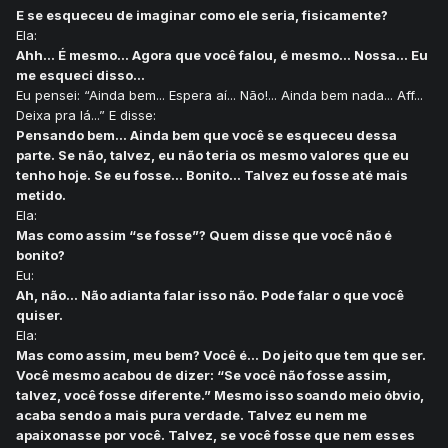
E se esqueceu de imaginar como ele seria, fisicamente?
Ela:
Ahh... É mesmo... Agora que você falou, é mesmo... Nossa... Eu
me esqueci disso...
Eu pensei: “Ainda bem... Espera aí... Não!... Ainda bem nada... Aff...
Deixa pra lá...” E disse:
Pensando bem... Ainda bem que você se esqueceu dessa
parte. Se não, talvez, eu não teria os mesmo valores que eu
tenho hoje. Se eu fosse... Bonito... Talvez eu fosse até mais
metido.
Ela:
Mas como assim “se fosse”? Quem disse que você não é
bonito?
Eu:
Ah, não... Não adianta falar isso não. Pode falar o que você
quiser.
Ela:
Mas como assim, meu bem? Você é... Do jeito que tem que ser.
Você mesmo acabou de dizer: “Se você não fosse assim,
talvez, você fosse diferente.” Mesmo isso soando meio óbvio,
acaba sendo a mais pura verdade. Talvez eu nem me
apaixonasse por você. Talvez, se você fosse que nem esses