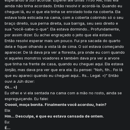
esperando a Júh acordar. Esperei até umas 7h30 AM, mas ela
ainda não tinha acordado. Então resolvi ir acordá-la. Quando eu
cheguei lá, eu vi que ela tinha se enrolado toda na coberta. Ela
estava toda esticada na cama, com a coberta cobrindo só o seu
braço direito, sua perna direita, sua barriga, seu seio direito e
sua “você-sabe-o-que”. Ela estava dormindo... Profundamente,
por assim dizer. Eu achei engraçado o jeito que ela estava.
Então resolvi esperar mais um pouco. Fui pra sacada do quarto
dela e fiquei olhando a vista lá de cima. O sol estava começando
aparecer. De lá dava pra ver a floresta, pra onde eu corri quando
vi aqueles monstros voadores e também dava pra ver a arvore
que tinha na frente de casa, quando eu cheguei aqui. Ela estava
lonjão
, mas dava pra ver que era ela. Eu pensei: “Noh, fih... Foi lá
que eu apareci quando eu cheguei aqui... Rs... Legal. =)” Então
ouvi a Júh dizer:
Oi... =)
Eu olhei e vi ela sentada na cama com a mão no rosto, ainda se
espreguiçando. Eu falei:
Ooooii, moça bonita. Finalmente você acordou, hein?
Ela:
Hm... Desculpa, é que eu estava cansada de ontem.
Eu:
É...