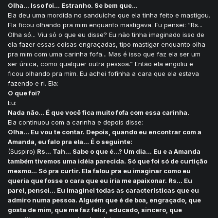
Olha... Isso foi... Estranho. Se bem que...
Ela deu uma mordida no sanduíche que ela tinha feito e mastigou.
Ela ficou olhando pra mim enquanto mastigava. Eu pensei: “Rs...
Olha só... Viu só o que eu disse? Eu não tinha imaginado isso de
ela fazer essas coisas engraçadas, tipo mastigar enquanto olha
pra mim com uma carinha fofa... Mas é isso que faz ela ser um
ser única, como qualquer outra pessoa.” Então ela engoliu e
ficou olhando pra mim. Eu achei fofinha a cara que ela estava
fazendo e ri. Ela:
O que foi?
Eu:
Nada não... É que você fica muito fofa com essa carinha.
Ela continuou com a carinha e depois disse:
Olha... Eu vou te contar. Depois, quando eu encontrar com a
Amanda, eu falo pra ela... É o seguinte:
(Suspiro)
Rs... Tah... Sabe o que é...? Um dia... Eu e a Amanda
também tivemos uma idéia parecida. Só que foi só de curtição
mesmo... Só pra curtir. Ela falou pra eu imaginar como eu
queria que fosse o cara que eu iria me apaixonar. Rs... Eu
parei, pensei... Eu imaginei todas as características que eu
admiro numa pessoa. Alguém que é de boa, engraçado, que
gosta de mim, que me faz feliz, educado, sincero, que