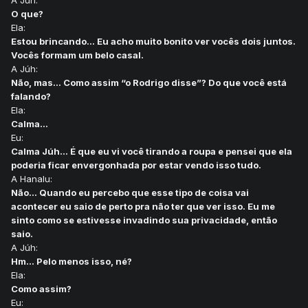
A Júh:
O que?
Ela:
Estou brincando... Eu acho muito bonito ver vocês dois juntos.
Vocês formam um belo casal.
A Júh:
Não, mas... Como assim “o Rodrigo disse”? Do que você está
falando?
Ela:
Calma...
Eu:
Calma Júh... É que eu vi você tirando a roupa e pensei que ela
poderia ficar envergonhada por estar vendo isso tudo.
A Hanalu:
Não... Quando eu percebo que esse tipo de coisa vai
acontecer eu saio de perto pra não ter que ver isso. Eu me
sinto como se estivesse invadindo sua privacidade, então
saio.
A Júh:
Hm... Pelo menos isso, né?
Ela:
Como assim?
Eu: