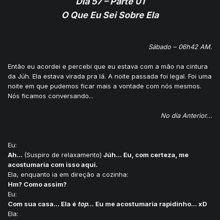
Dia 57 – Parte 01
O Que Eu Sei Sobre Ela
Sábado – 06h42 AM.
Então eu acordei e percebi que eu estava com a mão na cintura
da Júh. Ela estava virada pra lá. A noite passada foi legal. Foi uma
noite em que pudemos ficar mais a vontade com nós mesmos.
Nós ficamos conversando...
No dia Anterior...
Eu:
Ah...
(Suspiro de relaxamento)
Júh... Eu, com certeza, me
acostumaria com isso aqui.
Ela, enquanto ia em direção a cozinha:
Hm? Como assim?
Eu:
Com sua casa... Ela é
top
... Eu me acostumaria rapidinho... xD
Ela: