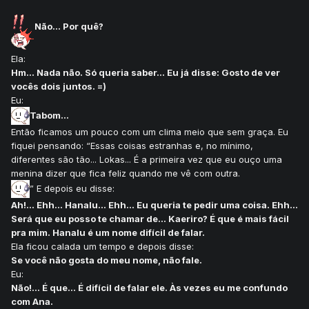
Não... Por quê?
Ela:
Hm... Nada não. Só queria saber... Eu já disse: Gosto de ver
vocês dois juntos. =)
Eu:
Tabom...
Então ficamos um pouco com um clima meio que sem graça. Eu
fiquei pensando: “Essas coisas estranhas e, no mínimo,
diferentes são tão... Lokas... É a primeira vez que eu ouço uma
menina dizer que fica feliz quando me vê com outra.
” E depois eu disse:
Ah!... Ehh... Hanalu... Ehh... Eu queria te pedir uma coisa. Ehh...
Será que eu posso te chamar de... Kaeriro? É que é mais fácil
pra mim. Hanalu é um nome difícil de falar.
Ela ficou calada um tempo e depois disse:
Se você não gosta do meu nome, não fale.
Eu:
Não!... É que... É difícil de falar ele. Às vezes eu me confundo
com Ana.