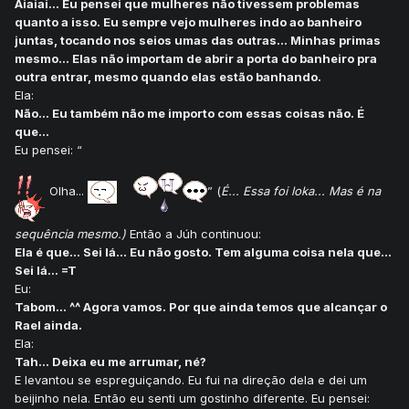
Aiaiai... Eu pensei que mulheres não tivessem problemas
quanto a isso. Eu sempre vejo mulheres indo ao banheiro
juntas, tocando nos seios umas das outras... Minhas primas
mesmo... Elas não importam de abrir a porta do banheiro pra
outra entrar, mesmo quando elas estão banhando.
Ela:
Não... Eu também não me importo com essas coisas não. É
que...
Eu pensei: “
Olha...
” (
É... Essa foi loka... Mas é na
sequência mesmo.)
Então a Júh continuou:
Ela é que... Sei lá... Eu não gosto. Tem alguma coisa nela que...
Sei lá... =T
Eu:
Tabom... ^^ Agora vamos. Por que ainda temos que alcançar o
Rael ainda.
Ela:
Tah... Deixa eu me arrumar, né?
E levantou se espreguiçando. Eu fui na direção dela e dei um
beijinho nela. Então eu senti um gostinho diferente. Eu pensei: