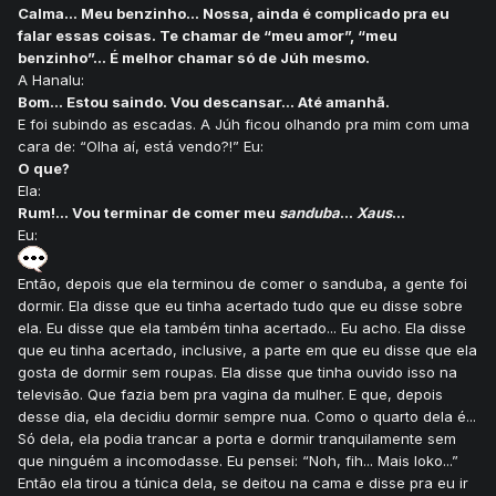
Calma... Meu benzinho... Nossa, ainda é complicado pra eu
falar essas coisas. Te chamar de “meu amor”, “meu
benzinho”... É melhor chamar só de Júh mesmo.
A Hanalu:
Bom... Estou saindo. Vou descansar... Até amanhã.
E foi subindo as escadas. A Júh ficou olhando pra mim com uma
cara de: “Olha aí, está vendo?!” Eu:
O que?
Ela:
Rum!... Vou terminar de comer meu
sanduba
...
Xaus
...
Eu:
Então, depois que ela terminou de comer o sanduba, a gente foi
dormir. Ela disse que eu tinha acertado tudo que eu disse sobre
ela. Eu disse que ela também tinha acertado... Eu acho. Ela disse
que eu tinha acertado, inclusive, a parte em que eu disse que ela
gosta de dormir sem roupas. Ela disse que tinha ouvido isso na
televisão. Que fazia bem pra vagina da mulher. E que, depois
desse dia, ela decidiu dormir sempre nua. Como o quarto dela é...
Só dela, ela podia trancar a porta e dormir tranquilamente sem
que ninguém a incomodasse. Eu pensei: “Noh, fih... Mais loko...”
Então ela tirou a túnica dela, se deitou na cama e disse pra eu ir