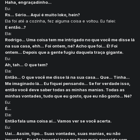
Haha, engraçadinho...
Eu:
Rs... Sério... Aqui é muito loko, hein?
Ela foi até a cozinha, fez alguma coisa e voltou. Eu falei:
E então...?
Ela:
Rodrigo... Uma coisa tem me intrigado no que você me disse lá
na sua casa, ehh... Foi ontem, né? Acho que foi... É! Foi
ontem... Depois que a gente fugiu daquela traça gigante.
Eu:
Ah, tah... O que tem?
Ela:
Então... O que você me disse lá na sua casa... Que... Tinha...
Me imaginado lá... Eu fiquei pensando... Se for verdade isso,
então você deve saber todas as minhas manias. Todas as
minhas vontades, tudo que eu gosto, que eu não gosto... Né?
Eu:
É...
Ela:
Então fala uma coisa aí... Vamos ver se você acerta.
Eu:
Uai... Assim, tipo... Suas vontades, suas manias, eu não
inventei... Eu não inventei isso pra ficar mais parecido com