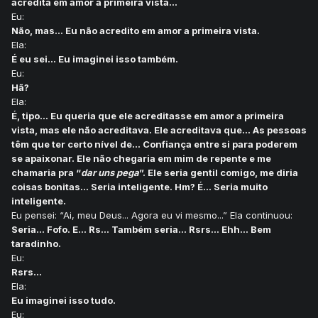
acredita em amor a primeira vista...
Eu:
Não, mas... Eu não acredito em amor a primeira vista.
Ela:
É eu sei... Eu imaginei isso também.
Eu:
Hã?
Ela:
É, tipo... Eu queria que ele acreditasse em amor a primeira
vista, mas ele não acreditava. Ele acreditava que... As pessoas
têm que ter certo nível de... Confiança entre si para poderem
se apaixonar. Ele não chegaria em mim de repente e me
chamaria pra “
dar uns pega
”. Ele seria gentil comigo, me diria
coisas bonitas... Seria inteligente. Hm? É... Seria muito
inteligente.
Eu pensei: “Ai, meu Deus... Agora eu vi mesmo...” Ela continuou:
Seria... Fofo. E... Rs... Também seria... Rsrs... Ehh... Bem
taradinho.
Eu:
Rsrs...
Ela:
Eu imaginei isso tudo.
Eu: