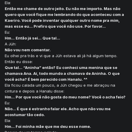
Ela:
Então me chame de outro jeito. Eu não me importo. Mas não
quero que você fique me lembrando do que aconteceu com a
Kaeriro. Você pode inventar qualquer outro nome pra mim,
mas esse eu... Prefiro que você não use. Por favor...
Eu:
Hm... Então já sei... Que tal...
A Júh:
Não vou nem comentar.
Eu olhei pra trás e vi que a Júh estava ali já há algum tempo.
Então eu disse:
Que tal... “Aninha” então? Eu conheci uma menina que se
chamava Ana. Aí, todo mundo a chamava de Aninha. O que
você acha? É bem parecido com Hanalu. ^^
Ela ficou calada um pouco, a Júh chegou e me abraçou na
cintura e depois a Hanalu disse:
Hm... Por que você não gosta do meu nome? Você o acha feio?
Eu:
Não... É que é estranho falar ele. Acho que não vou me
acostumar tão cedo.
Ela:
Hm... Foi minha mãe que me deu esse nome.