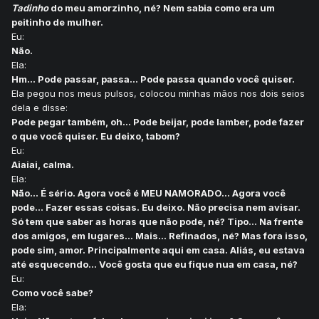
Tadinho
do meu amorzinho, né? Nem sabia como era um
peitinho de mulher.
Eu:
Não.
Ela:
Hm... Pode passar, passa... Pode passa quando você quiser.
Ela pegou nos meus pulsos, colocou minhas mãos nos dois seios
dela e disse:
Pode pegar também, oh... Pode beijar, pode lamber, pode fazer
o que você quiser. Eu deixo, tabom?
Eu:
Aiaiai, calma.
Ela:
Não... É sério. Agora você é MEU NAMORADO... Agora você
pode... Fazer essas coisas. Eu deixo. Não precisa nem avisar.
Só tem que saber as horas que não pode, né? Tipo... Na frente
dos amigos, em lugares... Mais... Refinados, né? Mas fora isso,
pode sim, amor. Principalmente aqui em casa. Aliás, eu estava
até esquecendo... Você gosta que eu fique nua em casa, né?
Eu:
Como você sabe?
Ela: