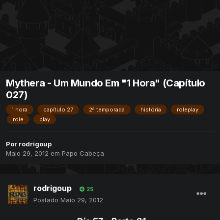
Mythera - Um Mundo Em "1 Hora" (Capítulo
027)
1 hora
capítulo 27
2ª temporada
história
roleplay
role
play
Por
rodrigoup
Maio 29, 2012
em
Papo Cabeça
rodrigoup
25
Postado
Maio 29, 2012