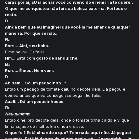
caras por aí,
EU
ia achar você convencido e nem iria te querer.
O que me conquistou não foi sua beleza externa. Foi todo o
resto.
Eu:
Ainda bem que eu imaginei que você ia me amar de qualquer
maneira. Por que se não...
Ela:
Rsrs... Aiai, seu bobo.
E me beijou. Eu falei:
Hm... Está com gosto de sanduíche.
Ela:
Rsrs... É meu. Nem vem.
Eu:
Ah nem... Só um pedacinho...?
Então um pedaço de tomate caiu no decote dela. Ela pegou e
comeu antes que eu conseguisse pegar. Eu falei:
Aaaff... Dá um pedacinhoooo.
Ela:
Nauuummm
!
Então olhei pro decote dela, onde o tomate tinha caído e vi que
tinha sujado de molho. Ela olhou e disse:
O que foi? Está olhando o que? Tem nada aqui não. Já peguei
o tomate. Está lá dentro da minha goela, oh... Aaaaaahhh... Já