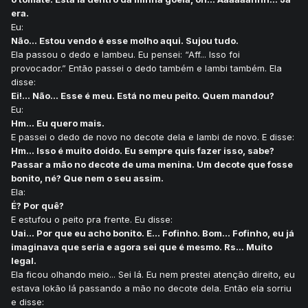
era.
Eu:
Não... Estou vendo é esse molho aqui. Sujou tudo.
Ela passou o dedo e lambeu. Eu pensei: “Aff... Isso foi
provocador.” Então passei o dedo também e lambi também. Ela
disse:
Ei!... Não... Esse é meu. Está no meu peito. Quem mandou?
Eu:
Hm... Eu quero mais.
E passei o dedo de novo no decote dela e lambi de novo. E disse:
Hm... Isso é muito doido. Eu sempre quis fazer isso, sabe?
Passar a mão no decote de uma menina. Um decote que fosse
bonito, né? Que nem o seu assim.
Ela:
É? Por quê?
E estufou o peito pra frente. Eu disse:
Uai... Por que eu acho bonito. E... Fofinho. Bom... Fofinho, eu já
imaginava que seria e agora sei que é mesmo. Rs... Muito
legal.
Ela ficou olhando meio... Sei lá. Eu nem prestei atenção direito, eu
estava lokão lá passando a mão no decote dela. Então ela sorriu
e disse: