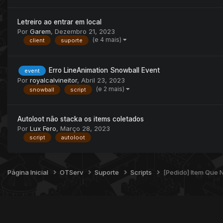
Letreiro ao entrar em local
Por
Garem
,
Dezembro 21, 2023
(e 4 mais)
client
suporte
Erro LineAnimation Snowball Event
event
Por
royalcalvineitor
,
Abril 23, 2023
(e 2 mais)
snowball
script
Autoloot não stacka os items coletados
Por
Lux Fero
,
Março 28, 2023
script
autoloot
Página Inicial
OTServ
Suporte
Scripts
[Pedido] Item Que