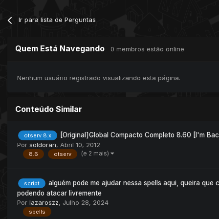
Ir para lista de Perguntas
Quem Está Navegando
0 membros estão online
Nenhum usuário registrado visualizando esta página.
Conteúdo Similar
[Original]Global Compacto Completo 8.60 [I'm Bac
otserv 8.x
Por
soldoran
,
Abril 10, 2012
(e 2 mais)
8.6
otserv
alguém pode me ajudar nessa spells aqui, queira que 
script
podendo atacar livremente
Por
lazaroszz
,
Julho 28, 2024
spells