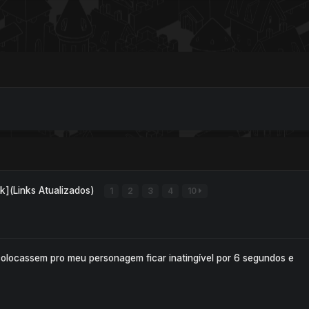
k](Links Atualizados)
1
2
3
4
10
colocassem pro meu personagem ficar inatingível por 6 segundos e