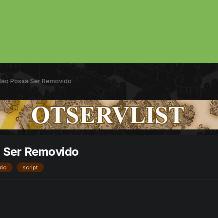
 Não Possa Ser Removido
a Ser Removido
ido
script