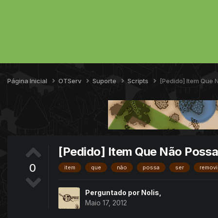
Página Inicial
OTServ
Suporte
Scripts
[Pedido] Item Que
[Pedido] Item Que Não Poss
0
item
que
não
possa
ser
remov
Perguntado por
Nolis
,
Maio 17, 2012