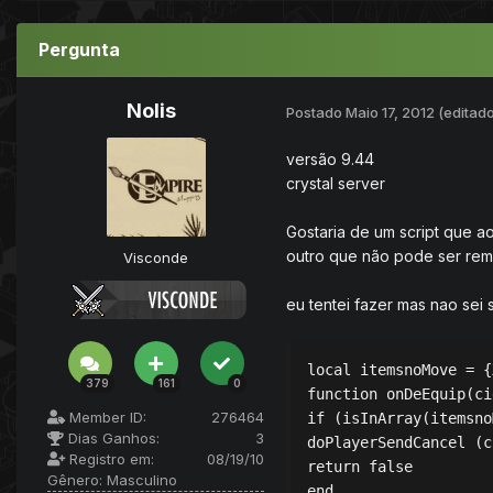
Pergunta
Nolis
Postado
Maio 17, 2012
(editado
versão 9.44
crystal server
Gostaria de um script que a
outro que não pode ser re
Visconde
eu tentei fazer mas nao sei 
local itemsnoMove = {
379
161
0
function onDeEquip(ci
Member ID:
276464
if (isInArray(itemsno
Dias Ganhos:
3
doPlayerSendCancel (c
Registro em:
08/19/10
return false

Gênero:
Masculino
end
