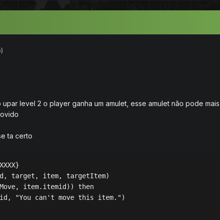
)
o upar level 2 o player ganha um amulet, esse amulet não pode mais
movido
se ta certo
XXXX}

d, target, item, targetItem)

Move, item.itemid)) then

id, "You can't move this item.")
