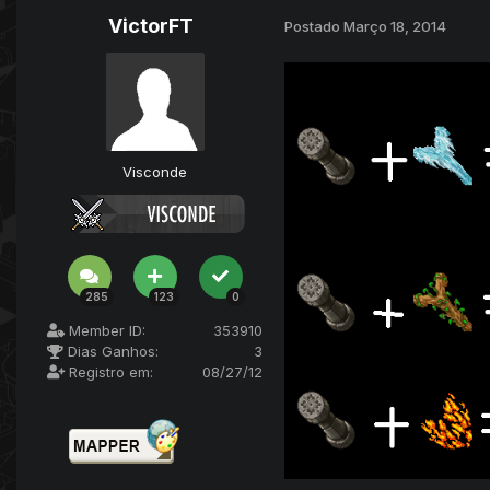
VictorFT
Postado
Março 18, 2014
Visconde
285
123
0
Member ID:
353910
Dias Ganhos:
3
Registro em:
08/27/12