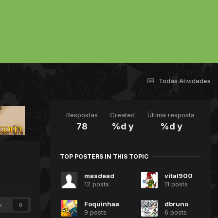
Todas Atividades
Respostas
Created
Última resposta
78
%d y
%d y
TOP POSTERS IN THIS TOPIC
masdead
vital900
12 posts
11 posts
Foquinhaa
dbruno
s
0
9 posts
6 posts