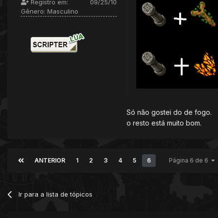
Registro em:
09/25/10
Gênero:
Masculino
Só não gostei do de fogo.
o resto está muito bom.
ANTERIOR
1
2
3
4
5
6
Página 6 de 6
Ir para a lista de tópicos