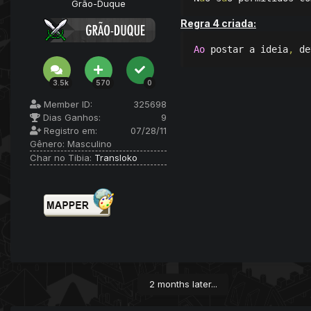
Grão-Duque
Regra 4 criada:
Ao
 postar a ideia
,
 de
3.5k
570
0
Member ID:
325698
Dias Ganhos:
9
Registro em:
07/28/11
Gênero:
Masculino
Char no Tibia:
Transloko
2 months later...