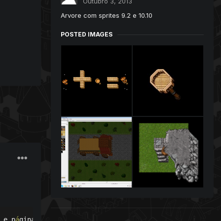
Outubro 3, 2013
Arvore com sprites 9.2 e 10.10
POSTED IMAGES
 e p
á
ginas perdidas por coment
á
rios
.