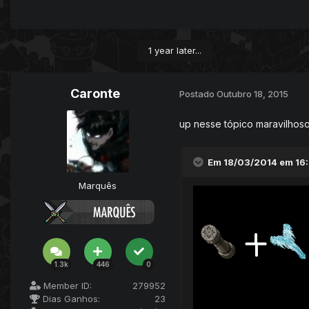
1 year later...
Caronte
Postado
Outubro 18, 2015
up nesse tópico maravilhoso
Em 18/03/2014 em 16:1
Marquês
1.3k
446
0
Member ID:
279952
Dias Ganhos:
23