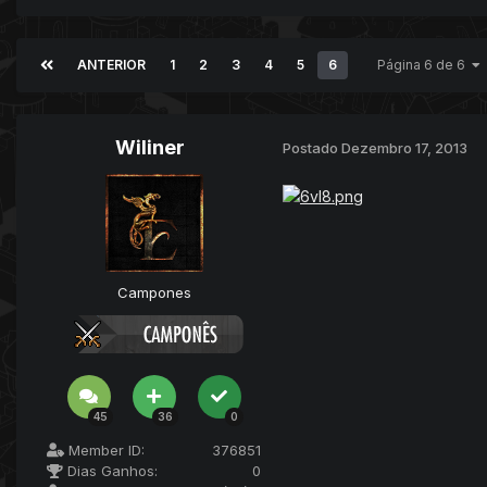
ANTERIOR
1
2
3
4
5
6
Página 6 de 6
Wiliner
Postado
Dezembro 17, 2013
Campones
45
36
0
Member ID:
376851
Dias Ganhos:
0