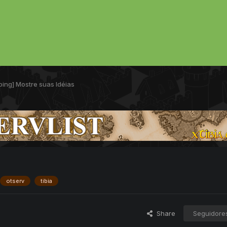
ing] Mostre suas Idéias
otserv
tibia
Share
Seguidore