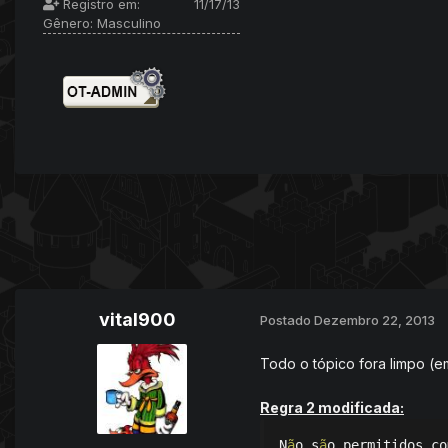
Registro em:
11/17/13
Gênero:
Masculino
vital900
Postado
Dezembro 22, 2013
Todo o tópico fora limpo (e
Regra 2
modificada:
N
ã
o s
ã
o permitidos co