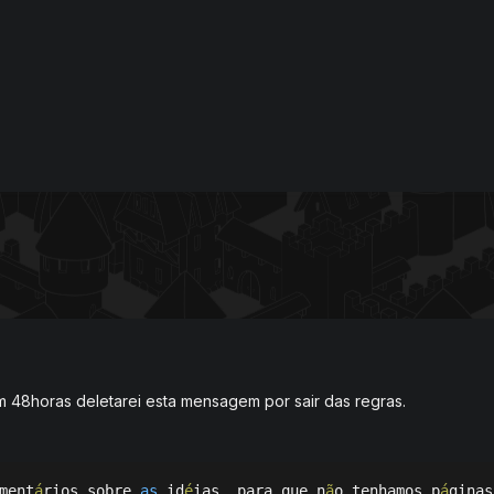
m 48horas deletarei esta mensagem por sair das regras.
ment
á
rios sobre 
as
 id
é
ias
,
 para que n
ã
o tenhamos p
á
ginas