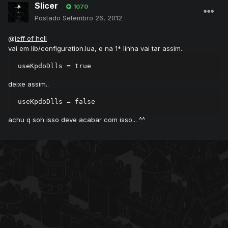
Slicer
1070
Postado
Setembro 26, 2012
@
jeff of hell
vai em lib/configuration.lua, e na 1* linha vai tar assim..
useKpdoDlls = true
deixe assim..
useKpdoDlls = false
achu q soh isso deve acabar com isso... ^^