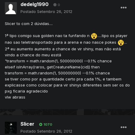
dedelg1990
0
Postado
Setembro 26, 2012
Slicer to com 2 dúvidas....
1ª tipo comigo sua golden nao ta funfando n
.....tipo os player
nao sao teletransportado para a arena e nao nasce pokes
...
2ª eu aumento aumento a chance de vir shiny, mas não está
vindo a chance do meu esstá
"transform = math.random(1, 500000000) --0.1% chance
elseif isInArray(raros, getCreatureName(cid)) then
transform = math.random(1, 500000000) --0.1% chance
se tiver como por a quantidade certo pra cada 1%, e tambem
explicasse como colocar para vir shinys diferentes sem ser os do
pxg ficaria agradecido
vlw abrass
Slicer
1070
Postado
Setembro 26, 2012