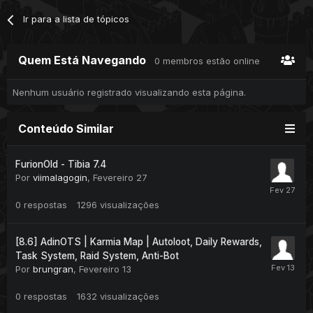
Ir para a lista de tópicos
Quem Está Navegando
0 membros estão online
Nenhum usuário registrado visualizando esta página.
Conteúdo Similar
FurionOld - Tibia 7.4
Por
viimalagogin
,
Fevereiro 27
0
respostas
1296
visualizações
[8.6] AdinOTS | Karmia Map | Autoloot, Daily Rewards,
Task System, Raid System, Anti-Bot
Por
brungran
,
Fevereiro 13
0
respostas
1632
visualizações