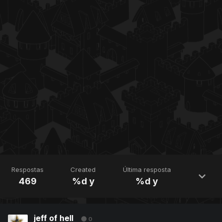
Respostas
Created
Última resposta
469
%d y
%d y
jeff of hell
0