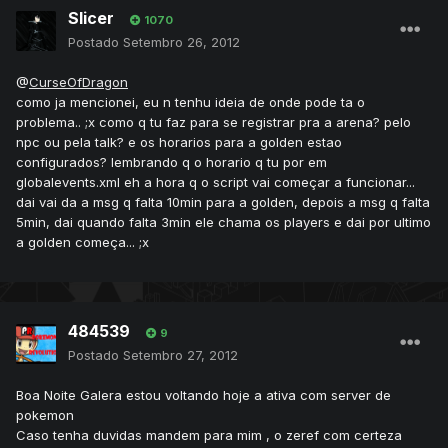
Slicer
1070
Postado
Setembro 26, 2012
@
CurseOfDragon
como ja mencionei, eu n tenhu ideia de onde pode ta o
problema.. ;x como q tu faz para se registrar pra a arena? pelo
npc ou pela talk? e os horarios para a golden estao
configurados? lembrando q o horario q tu por em
globalevents.xml eh a hora q o script vai começar a funcionar...
dai vai da a msg q falta 10min para a golden, depois a msg q falta
5min, dai quando falta 3min ele chama os players e dai por ultimo
a golden começa... ;x
484539
9
Postado
Setembro 27, 2012
Boa Noite Galera estou voltando hoje a ativa com server de
pokemon
Caso tenha duvidas mandem para mim , o zeref com certeza