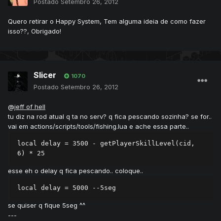
Postado
Setembro 26, 2012
Quero retirar o Happy System, Tem alguma ideia de como fazer
isso??, Obrigado!
Slicer
1070
Postado
Setembro 26, 2012
@
jeff of hell
tu diz na rod atual q ta no serv? q fica pescando sozinha? se for..
vai em actions/scripts/tools/fishing.lua e ache essa parte..
local delay = 3500 - getPlayerSkillLevel(cid, 
6) * 25
esse eh o delay q fica pescando.. coloque..
local delay = 5000 --5seg
se quiser q fique 5seg ^^
---