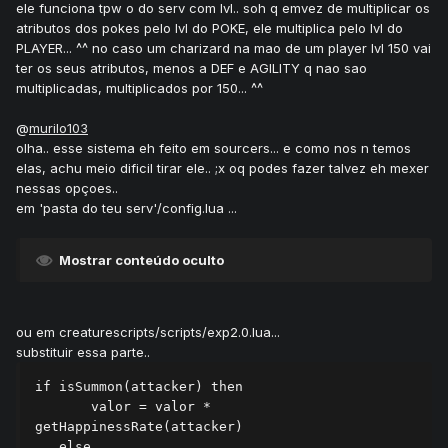
ele funciona tpw o do serv com lvl.. soh q emvez de multiplicar os
atributos dos pokes pelo lvl do POKE, ele multiplica pelo lvl do
PLAYER... ^^ no caso um charizard na mao de um player lvl 150 vai
ter os seus atributos, menos a DEF e AGILITY q nao sao
multiplicadas, multiplicados por 150... ^^
@
murilo103
olha.. esse sistema eh feito em sourcers... e como nos n temos
elas, achu meio dificil tirar ele.. ;x oq podes fazer talvez eh mexer
nessas opçoes..
em 'pasta do teu serv'/config.lua ...
Mostrar conteúdo oculto
ou em creaturescripts/scripts/exp2.0.lua...
substituir essa parte..
if isSummon(attacker) then

       valor = valor * 
getHappinessRate(attacker)

   else
