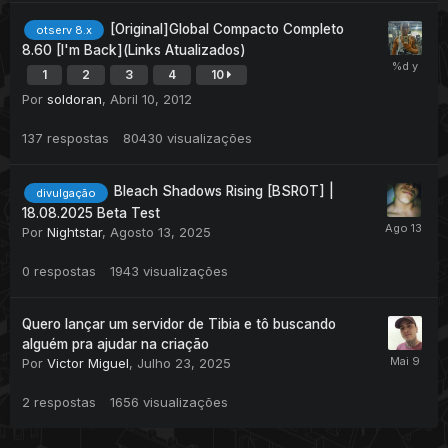
[Original]Global Compacto Completo
otserv 8.x
8.60 [I'm Back](Links Atualizados)
1
2
3
4
10
Por
soldoran
,
Abril 10, 2012
137
respostas
80430
visualizações
Bleach Shadows Rising [BSROT] |
divulgação
18.08.2025 Beta Test
Por
Nightstar
,
Agosto 13, 2025
0
respostas
1943
visualizações
Quero lançar um servidor de Tibia e tô buscando
alguém pra ajudar na criação
Por
Victor Miguel
,
Julho 23, 2025
2
respostas
1656
visualizações