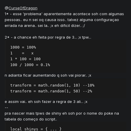
@
CurseOfDragon
1* - esse 'problema' aparentemente acontece soh com algumas
pessoas.. eu n sei oq causa isso.. talvez alguma configuraçao
errada na arena.. sei la.. ;x eh dificil dizer.. ;/
2* - a chance eh feita por regra de 3... ;x tpw...
1000 = 100%

1    =   x

1 * 100 = 100

n adianta ficar aumentando q soh vai piorar.. ;x
transform = math.random(1, 10) --10%

e assim vai.. eh soh fazer a regra de 3 ali... ;x
--
pra nascer mais tpws de shiny eh soh por o nome do poke na
tabela do começo do script..
local shinys = { ... }