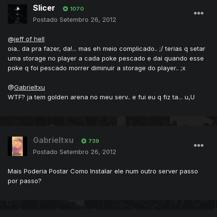
Slicer
1070
Postado
Setembro 26, 2012
@
jeff of hell
oia.. da pra fazer, da!... mas eh meio complicado.. ;/ terias q setar
uma storage no player a cada poke pescado e dai quando esse
poke q foi pescado morrer diminuir a storage do player.. ;x
@
Gabrieltxu
WTF? ja tem golden arena no meu serv.. e fui eu q fiz ta... u,U
Gabrieltxu
739
Postado
Setembro 26, 2012
Mais Poderia Postar Como Instalar ele num outro server passo
por passo?