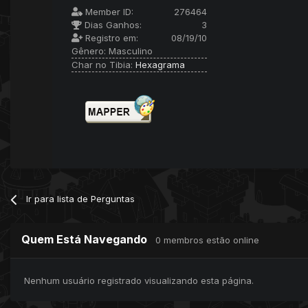
Member ID:
276464
Dias Ganhos:
3
Registro em:
08/19/10
Gênero:
Masculino
Char no Tibia:
Hexagrama
Ir para lista de Perguntas
Quem Está Navegando
0 membros estão online
Nenhum usuário registrado visualizando esta página.