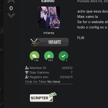
caotic
Postado
Abril 24, 20
0
acho que essa duvi
Mais vamo la
Se for o website e
todo o config so a
Infante
FLW
1.6k
393
0
Member ID:
305512
Dias Ganhos:
7
Registro em:
03/04/11
Char no Tibia:
No Have