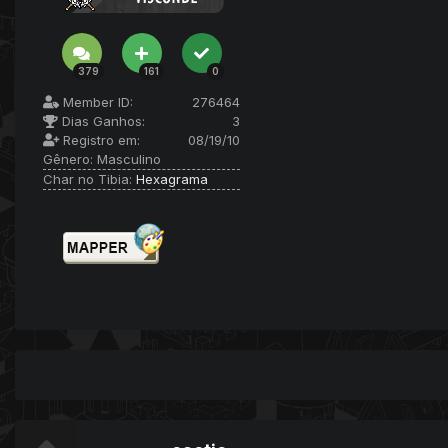
379
161
0
Member ID:
276464
Dias Ganhos:
3
Registro em:
08/19/10
Gênero:
Masculino
Char no Tibia:
Hexagrama