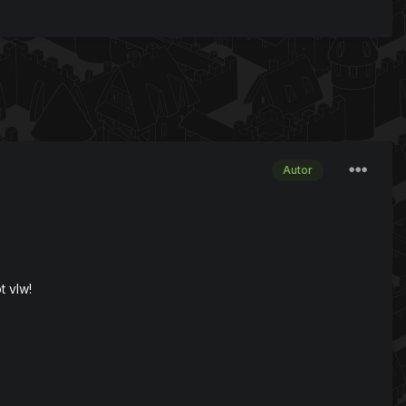
Autor
t vlw!