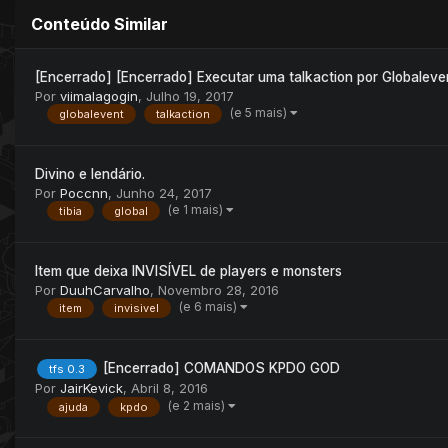
Conteúdo Similar
[Encerrado] [Encerrado] Executar uma talkaction por Globaleve
Por
viimalagogin
,
Julho 19, 2017
(e 5 mais)
globalevent
talkaction
Divino e lendário.
Por
Poccnn
,
Junho 24, 2017
(e 1 mais)
tibia
global
Item que deixa INVISÍVEL de players e monsters
Por
DuuhCarvalho
,
Novembro 28, 2016
(e 6 mais)
item
invisivel
[Encerrado] COMANDOS KPDO GOD
tfs 0.3
Por
JairKevick
,
Abril 8, 2016
(e 2 mais)
ajuda
kpdo