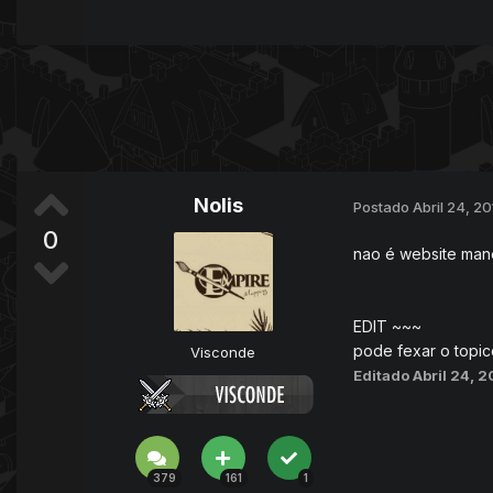
Nolis
Postado
Abril 24, 2
0
nao é website mano,
EDIT ~~~
pode fexar o topic
Visconde
Editado
Abril 24, 
379
161
1