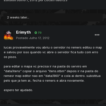
Editado
Julho 7, 2012
por LucasToad123
2 weeks later...
Erimyth
73
Postado
Julho 17, 2012
lucas provavelmente vou abriu o servidor no remers editou o map
e salvou por isso quando vc abre o servidor fica tudo com erro
os pisos.
para editar o mapa vc precisa ir na pasta do serviro em
"data/itens" copiar o arquivo "itens.otbm" depois ir na pasta do
remesr map editor nao em "data/860" e cola ai dentro. subistitua
pelo que ja tem ai.. fecha o remers e abra novamente.
espero ter ajudado.