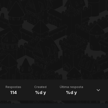
Respostas
Created
Última resposta
114
%d y
%d y