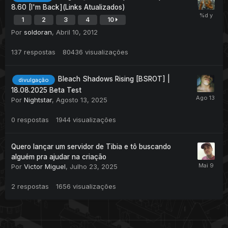
8.60 [I'm Back](Links Atualizados)
1
2
3
4
10
Por
soldoran
,
Abril 10, 2012
137
respostas
80436
visualizações
Bleach Shadows Rising [BSROT] |
divulgação
18.08.2025 Beta Test
Por
Nightstar
,
Agosto 13, 2025
0
respostas
1944
visualizações
Quero lançar um servidor de Tibia e tô buscando
alguém pra ajudar na criação
Por
Victor Miguel
,
Julho 23, 2025
2
respostas
1656
visualizações