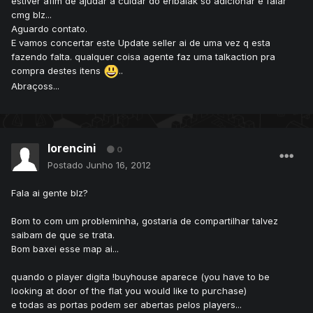
estiver afim de ajudar a cuidar do eribaiak só adicionar e falar
cmg blz...
Aguardo contato.
E vamos concertar este Update seller ai de uma vez q esta
fazendo falta. qualquer coisa agente faz uma talkaction pra
compra destes itens
..
Abraçoss...
lorencini
0
Postado
Junho 16, 2012
Fala ai gente blz?
Bom to com um probleminha, gostaria de compartilhar talvez
saibam de que se trata.
Bom baxei esse map ai...
quando o player digita !buyhouse aparece (you have to be
looking at door of the flat you would like to purchase)
e todas as portas podem ser abertas pelos players...