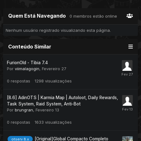
Quem Está Navegando
0 membros estão online
Nenhum usuário registrado visualizando esta página.
Conteúdo Similar
FurionOld - Tibia 7.4
Por
viimalagogin
,
Fevereiro 27
0
respostas
1298
visualizações
[8.6] AdinOTS | Karmia Map | Autoloot, Daily Rewards,
Task System, Raid System, Anti-Bot
Por
brungran
,
Fevereiro 13
0
respostas
1633
visualizações
[Original]Global Compacto Completo
otserv 8.x