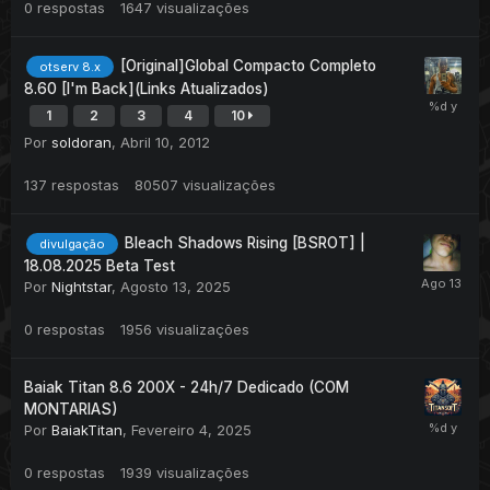
0
respostas
1647
visualizações
[Original]Global Compacto Completo
otserv 8.x
8.60 [I'm Back](Links Atualizados)
1
2
3
4
10
Por
soldoran
,
Abril 10, 2012
137
respostas
80507
visualizações
Bleach Shadows Rising [BSROT] |
divulgação
18.08.2025 Beta Test
Por
Nightstar
,
Agosto 13, 2025
0
respostas
1956
visualizações
Baiak Titan 8.6 200X - 24h/7 Dedicado (COM
MONTARIAS)
Por
BaiakTitan
,
Fevereiro 4, 2025
0
respostas
1939
visualizações