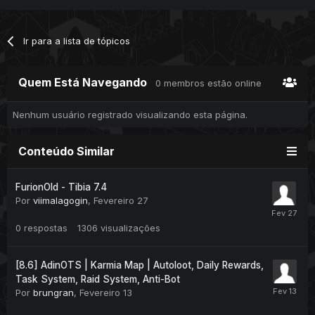
Ir para a lista de tópicos
Quem Está Navegando
0 membros estão online
Nenhum usuário registrado visualizando esta página.
Conteúdo Similar
FurionOld - Tibia 7.4
Por
viimalagogin
,
Fevereiro 27
0
respostas
1306
visualizações
[8.6] AdinOTS | Karmia Map | Autoloot, Daily Rewards,
Task System, Raid System, Anti-Bot
Por
brungran
,
Fevereiro 13