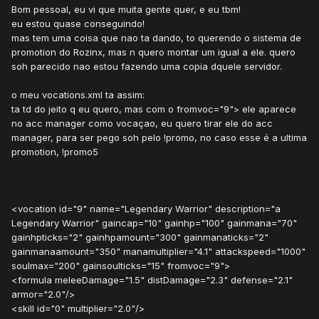
Bom pessoal, eu vi que muita gente quer, e eu tbm!
eu estou quase conseguindo!
mas tem uma coisa que nao ta dando, to querendo o sistema de
promotion do Rozinx, mas n quero montar um igual a ele. quero
soh parecido nao estou fazendo uma copia dquele servidor.
o meu vocations.xml ta assim:
ta td do jeito q eu quero, mas com o fromvoc="9"> ele aparece
no acc manager como vocaçao, eu quero tirar ele do acc
manager, para ser pego soh pelo !promo, no caso esse é a ultima
promotion, !promo5
<vocation id="9" name="Legendary Warrior" description="a
Legendary Warrior" gaincap="10" gainhp="100" gainmana="70"
gainhpticks="2" gainhpamount="300" gainmanaticks="2"
gainmanaamount="350" manamultiplier="4.1" attackspeed="1000"
soulmax="200" gainsoulticks="15" fromvoc="9">
<formula meleeDamage="1.5" distDamage="2.3" defense="2.1"
armor="2.0"/>
<skill id="0" multiplier="2.0"/>