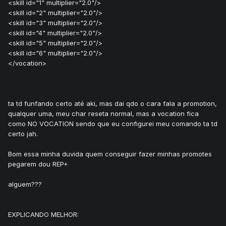
<skill id="1" multiplier="2.0"/>
<skill id="2" multiplier="2.0"/>
<skill id="3" multiplier="2.0"/>
<skill id="4" multiplier="2.0"/>
<skill id="5" multiplier="2.0"/>
<skill id="6" multiplier="2.0"/>
</vocation>
ta td funfando certo até aki, mas dai qdo o cara fala a promotion,
qualquer uma, meu char reseta normal, mas a vocation fica
como NO VOCATION sendo que eu configurei meu comando ta td
certo jah.
Bom essa minha duvida quem conseguir fazer minhas promotes
pegarem dou REP+
alguem???
EXPLICANDO MELHOR: