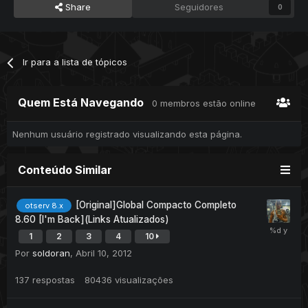
Share
Seguidores
0
Ir para a lista de tópicos
Quem Está Navegando
0 membros estão online
Nenhum usuário registrado visualizando esta página.
Conteúdo Similar
[Original]Global Compacto Completo
otserv 8.x
8.60 [I'm Back](Links Atualizados)
1
2
3
4
10
Por
soldoran
,
Abril 10, 2012
137
respostas
80436
visualizações