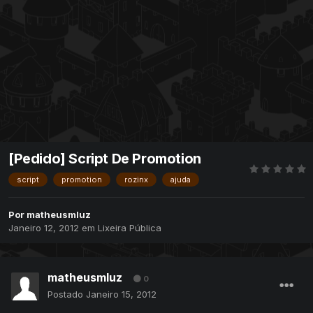
[Pedido] Script De Promotion
script
promotion
rozinx
ajuda
Por
matheusmluz
Janeiro 12, 2012
em
Lixeira Pública
matheusmluz
0
Postado
Janeiro 15, 2012