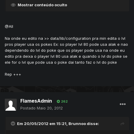
Mostrar conteúdo oculto
@All
Na onde eu edito na >> data/lib/configuration pra min edita o lvl
pros player usa os pokes Ex: so player lvl 80 pode usa alak e nao
dependendo do lvl do poke que os player pode usa na onde eu
edito pra deixa o player lvl 80 usa alak e quando o lvl do poke se
ele for o lvl que pode usa o poke dai tanto faz o lvl do poke
Rep +++
FlamesAdmin
262
Postado
Maio 20, 2012
Em 20/05/2012 em 15:21, Brunnoo disse: