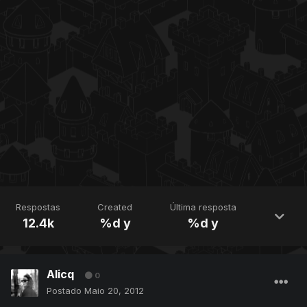
Respostas
Created
Última resposta
12.4k
%d y
%d y
Alicq
0
Postado
Maio 20, 2012