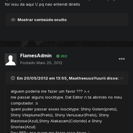
for issu da aqui \/ pq nao entendi direito
Mostrar conteúdo oculto
FlamesAdmin
262
Postado
Maio 20, 2012
Em 20/05/2012 em 13:55, MaatheeuusYuurii disse:
alguem poderia me fazer um favor ??? >.<
me passar alguns loocktype. Dat Editor n ta abrindo no meu
computador. :s
quem puder passar esses loocktype: Shiny Golem(preto),
Shiny Vileplume(Preto), Shiny Venusaur(Preto), Shiny
Blastoise(Azul),Shiny Alakazam(Colorido) e Shiny
Snorlax(Azul).
Dou REP+ pra quem me fazer esse favor. '.-.