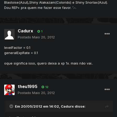
Blastoise(Azul),Shiny Alakazam(Colorido) e Shiny Snorlax(Azul).
Dou REP+ pra quem me fazer esse favor. '.-.
Cadurx
1
Postado
Maio 20, 2012
levelFactor = 0.1
generalExpRate = 0.1
oque significa isso, quero deixa a xp 1x. mais não vai..
theu1995
12
Postado
Maio 20, 2012
Em 20/05/2012 em 14:02, Cadurx disse: