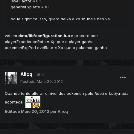
levelFactor = 0.1
generalExpRate = 0.1
oque significa isso, quero deixa a xp 1x. mais não vai..
vai em
data/lib/configuration.lua
e procure por:
playerExperienceRate = Xp que o player ganha.
pokemonExpPerLevelRate = Xp que o pokemon ganha.
Alicq
0
Postado
Maio 20, 2012
Quando tento alterar o nível dos pokemon pelo
head
e
body
,nada
acontece...
Editado
Maio 20, 2012
por Alicq