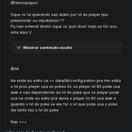
@Henriquepxc
Oque vc ta querendo sao ataks por lvl do player tipo
pokemonbr ou otpokemon ??
Pq nao entendi direito oque vc quis dizer mais se for issu
esta aqui \/
Mostrar conteúdo oculto
@All
Na onde eu edito na >> data/lib/configuration pra min edita
o lvl pros player usa os pokes Ex: so player lvl 80 pode usa
alak e nao dependendo do lvl do poke que os player pode
usa na onde eu edito pra deixa o player lvl 80 usa alak e
quando o lvl do poke se ele for o lvl que pode usa o poke
dai tanto faz o lvl do poke
Rep +++