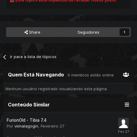
Este tópico está impedido de receber novos posts.
Share
Seguidores
1
Ir para a lista de tópicos
Quem Está Navegando
0 membros estão online
Nenhum usuário registrado visualizando esta página.
Conteúdo Similar
FurionOld - Tibia 7.4
Por
viimalagogin
,
Fevereiro 27