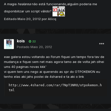
A magia
healarea
não está funcionando,alguém poderia me
disponibilizar um script válido?
Editado
Maio 20, 2012
por Alicq
kois
22
Postado
Maio 20, 2012
eae galera estou voltando ao Forum fiquei um tempo fora tav de
mudança e fiquei sem net mais agora tamo ae de volta jah olhei
ums 40 paginas novas kkk'
vi quem tem uns nego ai querendo as spr do OTPOKEMON eu
tenho elas aki jahs postei de 4shared e ta aki o link
http://www.4shared.com/rar/TNpT3NRO/otpokemon.h