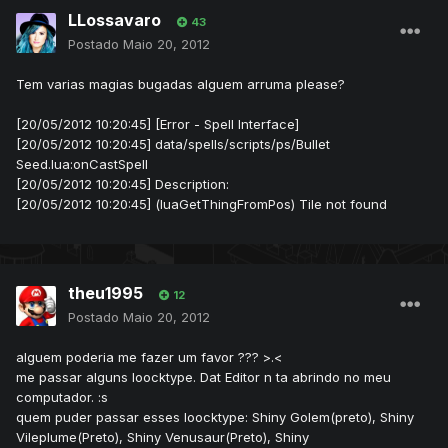
LLossavaro
43
Postado
Maio 20, 2012
Tem varias magias bugadas alguem arruma please?
[20/05/2012 10:20:45] [Error - Spell Interface]
[20/05/2012 10:20:45] data/spells/scripts/ps/Bullet
Seed.lua:onCastSpell
[20/05/2012 10:20:45] Description:
[20/05/2012 10:20:45] (luaGetThingFromPos) Tile not found
theu1995
12
Postado
Maio 20, 2012
alguem poderia me fazer um favor ??? >.<
me passar alguns loocktype. Dat Editor n ta abrindo no meu
computador. :s
quem puder passar esses loocktype: Shiny Golem(preto), Shiny
Vileplume(Preto), Shiny Venusaur(Preto), Shiny