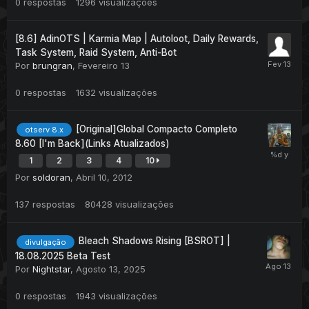
0
respostas
1296
visualizações
[8.6] AdinOTS | Karmia Map | Autoloot, Daily Rewards,
Task System, Raid System, Anti-Bot
Por
brungran
,
Fevereiro 13
0
respostas
1632
visualizações
[Original]Global Compacto Completo
otserv 8.x
8.60 [I'm Back](Links Atualizados)
1
2
3
4
10
Por
soldoran
,
Abril 10, 2012
137
respostas
80428
visualizações
Bleach Shadows Rising [BSROT] |
divulgação
18.08.2025 Beta Test
Por
Nightstar
,
Agosto 13, 2025
0
respostas
1943
visualizações