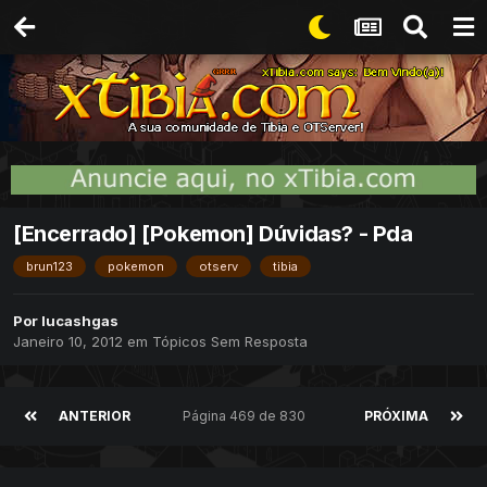
[Encerrado] [Pokemon] Dúvidas? - Pda
brun123
pokemon
otserv
tibia
Por
lucashgas
Janeiro 10, 2012
em
Tópicos Sem Resposta
ANTERIOR
Página 469 de 830
PRÓXIMA