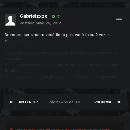
Gabrielzxzx
17
Postado
Maio 20, 2012
Bruno pra ser sincero você flodo pois você falou 2 vezes
>
@Henriquepxc
Oque vc ta querendo sao ataks por lvl do player tipo pokemonbr ou
otpokemon ??
Pq nao entendi direito oque vc quis dizer mais se for issu esta aqui \/
Spoiler
Portanto é flood você não precisava falar 2 vezes só uma já basta
ANTERIOR
Página 469 de 830
PRÓXIMA