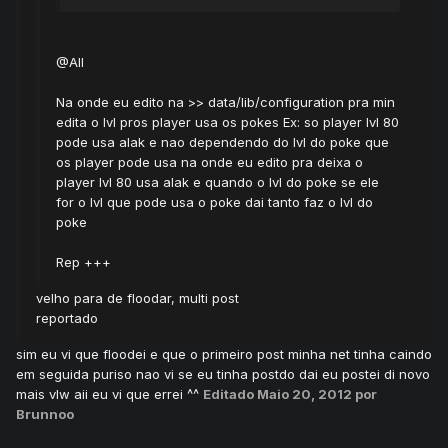
@All
Na onde eu edito na >> data/lib/configuration pra min
edita o lvl pros player usa os pokes Ex: so player lvl 80
pode usa alak e nao dependendo do lvl do poke que
os player pode usa na onde eu edito pra deixa o
player lvl 80 usa alak e quando o lvl do poke se ele
for o lvl que pode usa o poke dai tanto faz o lvl do
poke
Rep +++
velho para de floodar, multi post
reportado
sim eu vi que floodei e que o primeiro post minha net tinha caindo
em seguida puriso nao vi se eu tinha postdo dai eu postei di novo
mais vlw aii eu vi que errei ^^
Editado
Maio 20, 2012
por
Brunnoo