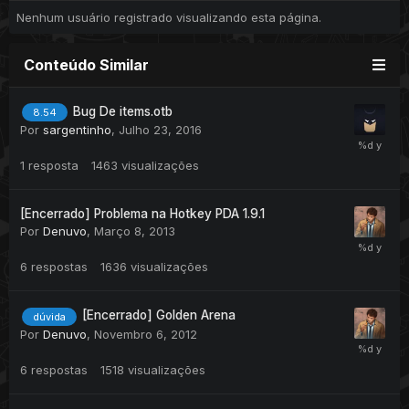
Nenhum usuário registrado visualizando esta página.
Conteúdo Similar
Bug De items.otb
8.54
Por
sargentinho
,
Julho 23, 2016
1
resposta
1463
visualizações
[Encerrado] Problema na Hotkey PDA 1.9.1
Por
Denuvo
,
Março 8, 2013
6
respostas
1636
visualizações
[Encerrado] Golden Arena
dúvida
Por
Denuvo
,
Novembro 6, 2012
6
respostas
1518
visualizações