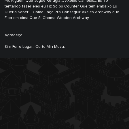
Plx Alguem Que Jogue Refugia.... Akeles Camelos... Eu To
tentando fazer eles eu Fiz So os Counter Que tem embaixo Eu
Queria Saber.... Como Faço Pra Conseguir Akeles Archway que
Fica em cima Que Si Chama Wooden Archway
Agradeço....
Si n For o Lugar.. Certo Min Mova..