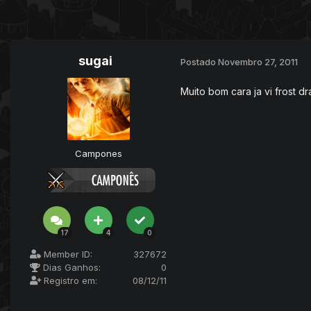
sugai
Postado
Novembro 27, 2011
Muito bom cara ja vi frost 
Campones
17
4
0
Member ID:
327672
Dias Ganhos:
0
Registro em:
08/12/11