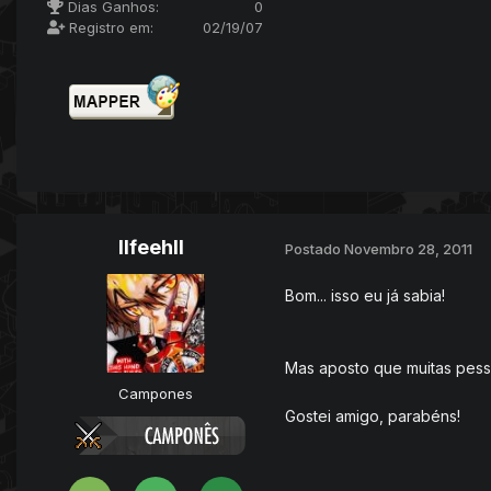
Dias Ganhos:
0
Registro em:
02/19/07
llfeehll
Postado
Novembro 28, 2011
Bom... isso eu já sabia!
Mas aposto que muitas pess
Campones
Gostei amigo, parabéns!