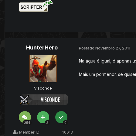
HunterHero
Postado
Novembro 27, 2011
Na água é igual, é apenas u
Mais um pormenor, se quiser
Visconde
254
2
0
Member ID:
40618