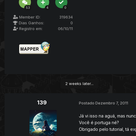
53
4
0
Member ID:
319634
Dias Ganhos:
0
Registro em:
06/10/11
2 weeks later...
139
Postado
Dezembro 7, 2011
Já vi isso na aguá, mas nun
Você é portuga né?
Obrigado pelo tutorial, tá e