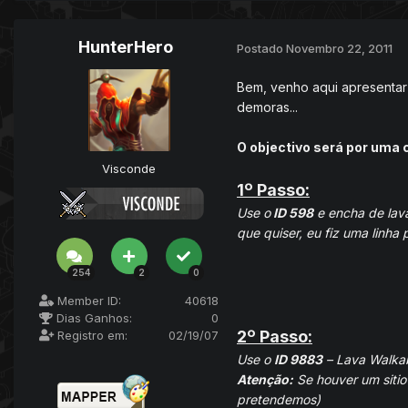
HunterHero
Postado
Novembro 22, 2011
Bem, venho aqui apresentar u
demoras...
O objectivo será por uma c
Visconde
1º Passo:
Use o
ID 598
e encha de lava
que quiser, eu fiz uma linha 
254
2
0
Member ID:
40618
Dias Ganhos:
0
2º Passo:
Registro em:
02/19/07
Use o
ID 9883
– Lava Walkab
Atenção:
Se houver um sitio 
pretendemos)