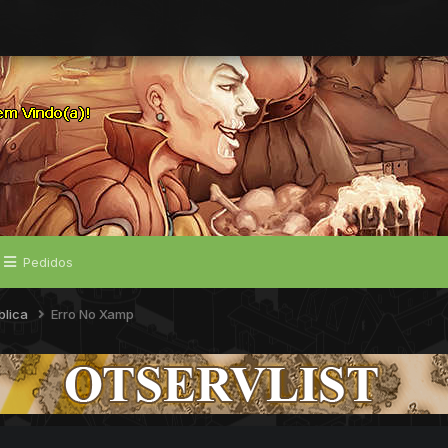
Pedidos
blica
Erro No Xamp