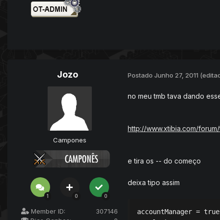
Jozo
Postado
Junho 27, 2011
(edita
no meu tmb tava dando esse
http://www.xtibia.com/forum
Campones
e tira os -- do começo
deixa tipo assim
1
0
0
Member ID:
307146
accountManager = true
