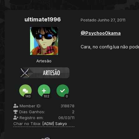
ultimate1996
Postado
Junho 27, 2011
@PsychooOkama
Cara, no config.lua não pode
Artesão
143
102
0
Member ID:
318878
Dias Ganhos:
2
Registro em:
06/03/11
Char no Tibia:
[ADM] Sakyo