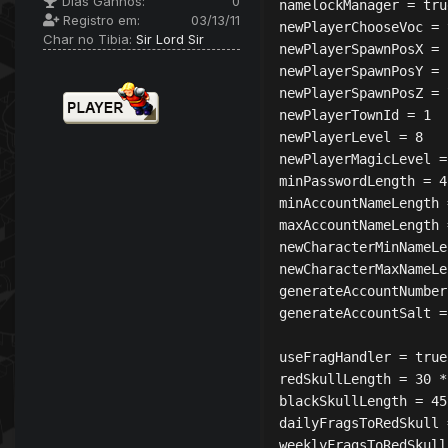
Dias Ganhos:
0
namelockManager = true
Registro em:
03/13/11
newPlayerChooseVoc = 
Char no Tibia:
Sir Lord Sir
newPlayerSpawnPosX = 
newPlayerSpawnPosY = 
newPlayerSpawnPosZ = 7
newPlayerTownId = 1

newPlayerLevel = 8

newPlayerMagicLevel = 
minPasswordLength = 4

minAccountNameLength =
maxAccountNameLength 
newCharacterMinNameLe
newCharacterMaxNameLe
generateAccountNumber
generateAccountSalt =
useFragHandler = true

redSkullLength = 30 *
blackSkullLength = 45
dailyFragsToRedSkull =
weeklyFragsToRedSkull