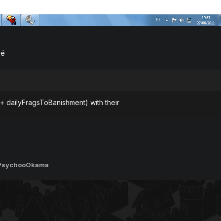
 é
 + dailyFragsToBanishment) with their
 PsychooOkama