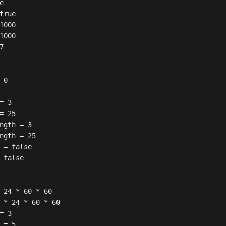


true

1000

1000



0

 3

= 25

ngth = 3

ngth = 25

 = false

 false

 24 * 60 * 60

 * 24 * 60 * 60

 3

 = 5
