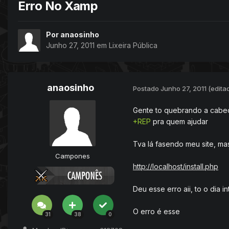
Erro No Xamp
Por
anaosinho
Junho 27, 2011
em
Lixeira Pública
anaosinho
Postado
Junho 27, 2011
(edita
Gente to quebrando a cabeç
+REP
pra quem ajudar
Tva lá fasendo meu site, mas
Campones
http://localhost/install.php
Deu esse erro aii, to o dia 
O erro é esse
31
38
0