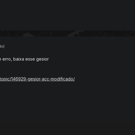
do)
 erro, baixa esse gesior
/topic/146929-gesior-acc-modificado/