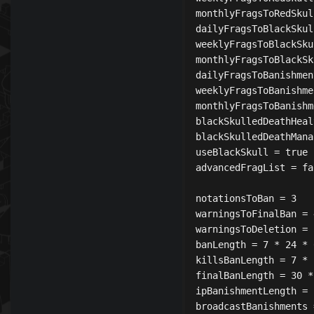
monthlyFragsToRedSkul
dailyFragsToBlackSkul
weeklyFragsToBlackSku
monthlyFragsToBlackSk
dailyFragsToBanishmen
weeklyFragsToBanishme
monthlyFragsToBanishm
blackSkulledDeathHeal
blackSkulledDeathMana
useBlackSkull = true

advancedFragList = fal
notationsToBan = 3

warningsToFinalBan = 4
warningsToDeletion = 5
banLength = 7 * 24 * 
killsBanLength = 7 * 
finalBanLength = 30 *
ipBanishmentLength = 
broadcastBanishments 