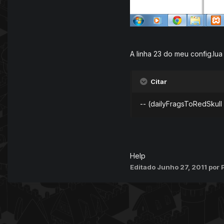
A linha 23 do meu config.lua
Citar
-- (dailyFragsToRedSkull
Help
Editado
Junho 27, 2011
por