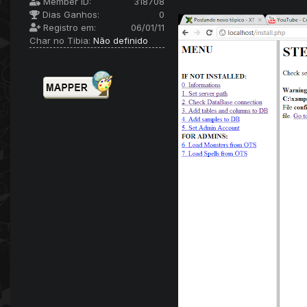
Member ID:
318708
Dias Ganhos:
0
Registro em:
06/01/11
Char no Tibia:
Não definido