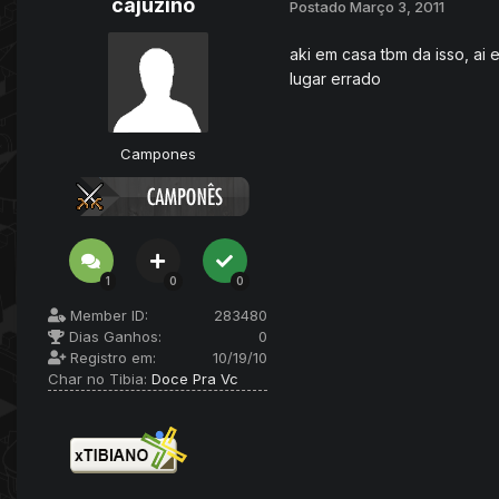
cajuzino
Postado
Março 3, 2011
aki em casa tbm da isso, ai 
lugar errado
Campones
1
0
0
Member ID:
283480
Dias Ganhos:
0
Registro em:
10/19/10
Char no Tibia:
Doce Pra Vc