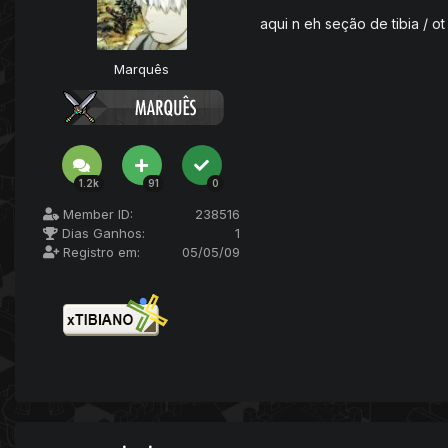
aqui n eh seção de tibia / ot
Marquês
1.2k
91
0
Member ID:
238516
Dias Ganhos:
1
Registro em:
05/05/09