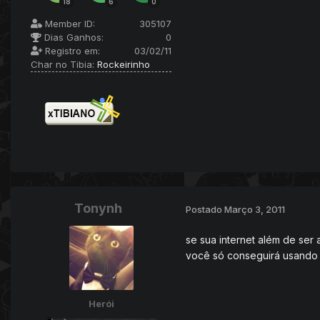
18
6
0
Member ID:
305107
Dias Ganhos:
0
Registro em:
03/02/11
Char no Tibia:
Rockeirinho
Tonynh
Postado
Março 3, 2011
se sua internet além de ser 
você só conseguirá usando 
Herói