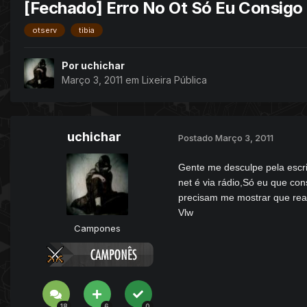
[Fechado] Erro No Ot Só Eu Consigo 
otserv
tibia
Por
uchichar
Março 3, 2011
em
Lixeira Pública
uchichar
Postado
Março 3, 2011
Gente me desculpe pela escri
net é via rádio,Só eu que con
precisam me mostrar que rea
Vlw
Campones
18
6
0