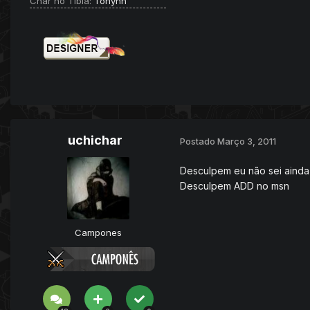
Char no Tibia:
Tonynh
uchichar
Postado
Março 3, 2011
Desculpem eu não sei ainda 
Desculpem ADD no msn
Campones