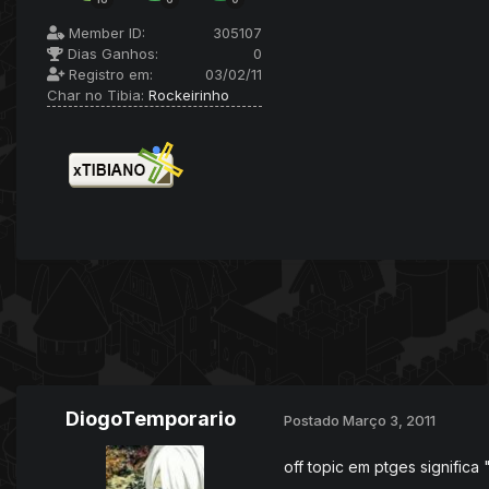
Member ID:
305107
Dias Ganhos:
0
Registro em:
03/02/11
Char no Tibia:
Rockeirinho
DiogoTemporario
Postado
Março 3, 2011
off topic em ptges significa