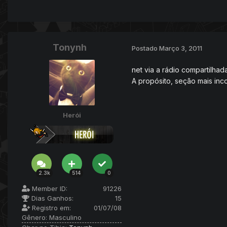
Tonynh
Postado
Março 3, 2011
net via a rádio compartilhad
A propósito, seção mais inco
Herói
2.3k
514
0
Member ID:
91226
Dias Ganhos:
15
Registro em:
01/07/08
Gênero:
Masculino