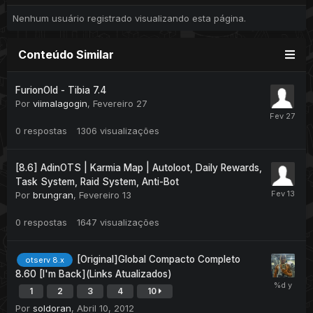
Nenhum usuário registrado visualizando esta página.
Conteúdo Similar
FurionOld - Tibia 7.4
Por
viimalagogin
,
Fevereiro 27
0
respostas
1306
visualizações
[8.6] AdinOTS | Karmia Map | Autoloot, Daily Rewards,
Task System, Raid System, Anti-Bot
Por
brungran
,
Fevereiro 13
0
respostas
1647
visualizações
[Original]Global Compacto Completo
otserv 8.x
8.60 [I'm Back](Links Atualizados)
1
2
3
4
10
Por
soldoran
,
Abril 10, 2012