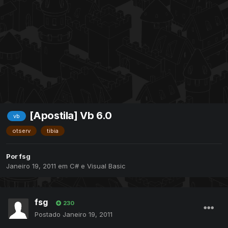
[Apostila] Vb 6.0
vb
otserv
tibia
Por
fsg
Janeiro 19, 2011
em
C# e Visual Basic
fsg
230
Postado
Janeiro 19, 2011