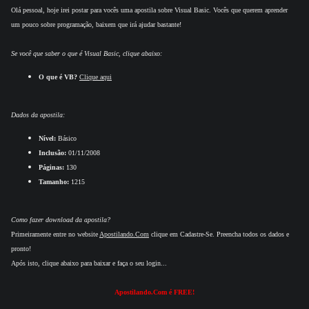
Olá pessoal, hoje irei postar para vocês uma apostila sobre Visual Basic. Vocês que querem aprender
um pouco sobre programação, baixem que irá ajudar bastante!
Se você que saber o que é Visual Basic, clique abaixo:
O que é VB?
Clique aqui
Dados da apostila:
Nível:
Básico
Inclusão:
01/11/2008
Páginas:
130
Tamanho:
1215
Como fazer download da apostila?
Primeiramente entre no website
Apostilando.Com
clique em Cadastre-Se. Preencha todos os dados e
pronto!
Após isto, clique abaixo para baixar e faça o seu login...
Apostilando.Com é FREE!