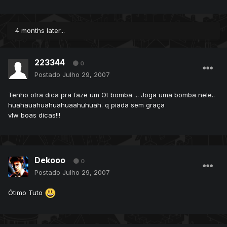
4 months later...
223344
0
Postado
Julho 29, 2007
Tenho otra dica pra faze um Ot bomba ... Joga uma bomba nele..
huahauahuahuahuaahuhuah. q piada sem graça
vlw boas dicas!!!
Dekooo
0
Postado
Julho 29, 2007
Ótimo Tuto