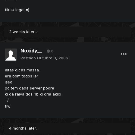
fikou legal =)
2 weeks later...
Noxidy__
0
Postado
Outubro 3, 2006
altas dicas massa..
era bom todos ler
isso
pq tem cada server podre
ki da raiva dos nb ki cria akilo
=/
flw
4 months later...