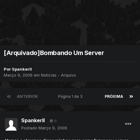
[Arquivado]Bombando Um Server
Por
SpankerII
Março 9, 2006
em
Noticias - Arquivo
ANTERIOR
Página 1 de 3
PRÓXIMA
SpankerII
0
Postado
Março 9, 2006