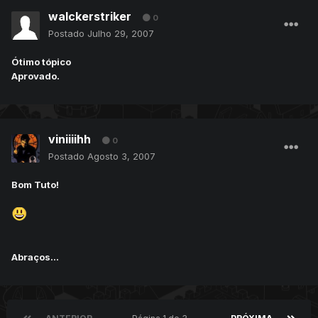
walckerstriker
0
Postado
Julho 29, 2007
Ótimo tópico
Aprovado.
viniiiihh
0
Postado
Agosto 3, 2007
Bom Tuto!
Abraços...