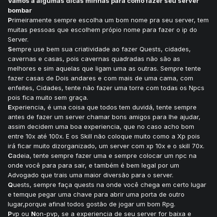
Vamos a algumas dicas minhas para como fazer seu server
bombar
P
rimeiramente sempre escolha um bom nome pra seu server, tem
muitas pessoas que escolhem própio nome para fazer o ip do
Server.
S
empre use bem sua criatividade ao fazer Quests, cidades,
cavernas e casas, pois cavernas quadradas não são as
melhores e sim aquelas que ligam uma as outras. Sempre tente
fazer casas de Dois andares e com mais de uma cama, com
enfeites, Cidades, tente não fazer uma torre com todas os Npcs
pois fica muito sem graça.
E
xperiencia, é uma coisa que todos tem duvidá, tente sempre
antes de fazer um server chamar bons amigos para lhe ajudar,
assim decidem uma boa experiencia, que no caso acho bom
entre 10x até 100x. E os Skill não coloque muito como a Xp pois
irá ficar muito dizorganizado, um server com xp 10x e o skill 70x.
C
adeia, tente sempre fazer uma e sempre colocar um npc na
onde você para para sair, e também é bem legal por um
Advogado que trais uma maior diversão para o server.
Q
uests, sempre faça quests na onde você chega em certo lugar
e temque pegar uma chave para abrir uma porta de outro
lugar,porque afinal todos gostão de jogar um bom Rpg.
P
vp ou
N
on-pvp, se a experiencia de seu server for baixa e