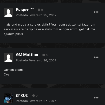
Kuique_^^
0
Postado
Fevereiro 25, 2007
mais ond muda a xp e os skills??eu naum sei....tentei fazer um
serv mais era de xp baxa e skills tbm ai ngm entro :getlost: me
ajudem plxxx
GM Matthor
0
Postado
Fevereiro 26, 2007
Ótimas dicas
Cya
phxDD
0
Postado
Fevereiro 27, 2007