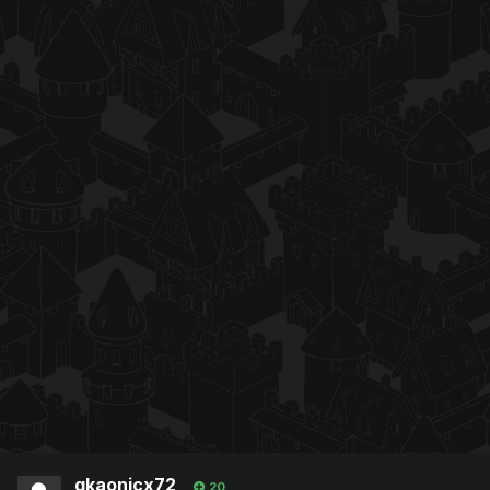
gkaonicx72
20