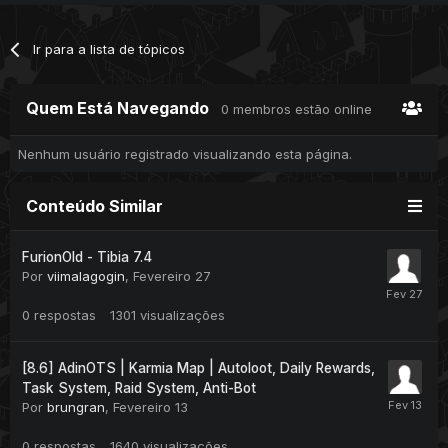
Ir para a lista de tópicos
Quem Está Navegando
0 membros estão online
Nenhum usuário registrado visualizando esta página.
Conteúdo Similar
FurionOld - Tibia 7.4
Por
viimalagogin
,
Fevereiro 27
0
respostas
1301
visualizações
[8.6] AdinOTS | Karmia Map | Autoloot, Daily Rewards,
Task System, Raid System, Anti-Bot
Por
brungran
,
Fevereiro 13
0
respostas
1640
visualizações