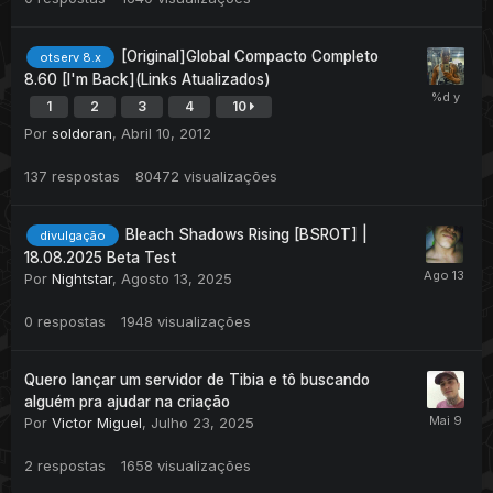
[Original]Global Compacto Completo
otserv 8.x
8.60 [I'm Back](Links Atualizados)
1
2
3
4
10
Por
soldoran
,
Abril 10, 2012
137
respostas
80472
visualizações
Bleach Shadows Rising [BSROT] |
divulgação
18.08.2025 Beta Test
Por
Nightstar
,
Agosto 13, 2025
0
respostas
1948
visualizações
Quero lançar um servidor de Tibia e tô buscando
alguém pra ajudar na criação
Por
Victor Miguel
,
Julho 23, 2025
2
respostas
1658
visualizações